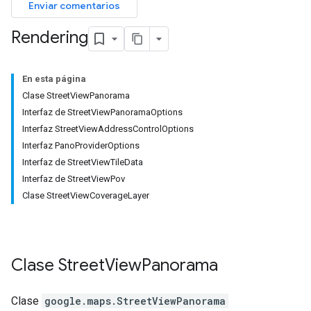
Enviar comentarios
Rendering
En esta página
Clase StreetViewPanorama
Interfaz de StreetViewPanoramaOptions
Interfaz StreetViewAddressControlOptions
Interfaz PanoProviderOptions
Interfaz de StreetViewTileData
Interfaz de StreetViewPov
Clase StreetViewCoverageLayer
Clase
Street
View
Panorama
Clase
google.maps
.
StreetViewPanorama