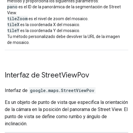
método y proporciona los siguientes parámetros:
pano
es el ID de la panorámica de la segmentación de Street
View.
tileZoom
es el nivel de zoom del mosaico.
tileX
es la coordenada X del mosaico.
tileY
es la coordenada Y del mosaico.
Tu método personalizado debe devolver la URL de la imagen
de mosaico.
Interfaz de
Street
View
Pov
Interfaz de
google.maps
.
StreetViewPov
Es un objeto de punto de vista que especifica la orientación
de la cámara en la posición del panorama de Street View. El
punto de vista se define como rumbo y ángulo de
inclinación.