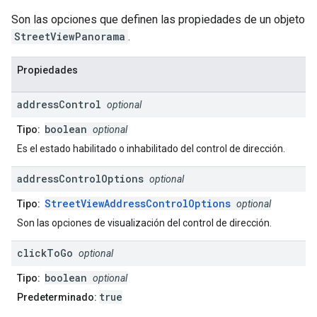
Son las opciones que definen las propiedades de un objeto
StreetViewPanorama
.
Propiedades
address
Control
optional
boolean
Tipo:
optional
Es el estado habilitado o inhabilitado del control de dirección.
address
Control
Options
optional
StreetViewAddressControlOptions
Tipo:
optional
Son las opciones de visualización del control de dirección.
click
To
Go
optional
boolean
Tipo:
optional
true
Predeterminado: