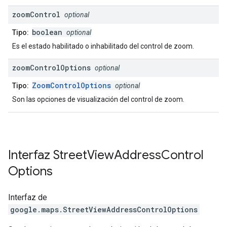
zoom
Control
optional
boolean
Tipo:
optional
Es el estado habilitado o inhabilitado del control de zoom.
zoom
Control
Options
optional
ZoomControlOptions
Tipo:
optional
Son las opciones de visualización del control de zoom.
Interfaz
Street
View
Address
Control
Options
Interfaz de
google.maps
.
StreetViewAddressControlOptions