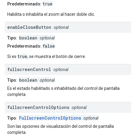
true
Predeterminado:
Habilita o inhabilita el zoom al hacer doble clic.
enable
Close
Button
optional
boolean
Tipo:
optional
false
Predeterminado:
true
Si es
, se muestra el botón de cierre.
fullscreen
Control
optional
boolean
Tipo:
optional
Es el estado habilitado o inhabilitado del control de pantalla
completa.
fullscreen
Control
Options
optional
FullscreenControlOptions
Tipo:
optional
Son las opciones de visualización del control de pantalla
completa.