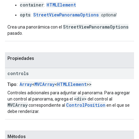
container
HTMLElement
:
opts
StreetViewPanoramaOptions
:
optional
StreetViewPanoramaOptions
Crea una panorámica con el
pasado.
Propiedades
controls
Array
<
MVCArray
<
HTMLElement
>>
Tipo:
Controles adicionales para adjuntar al panorama. Para agregar
<div>
un control al panorama, agrega el
del control al
MVCArray
ControlPosition
correspondiente al
en el que se
debe renderizar.
Métodos