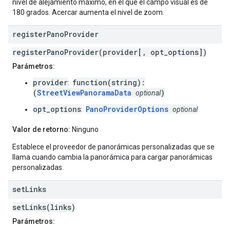
nivel de alejamiento máximo, en el que el campo visual es de
180 grados. Acercar aumenta el nivel de zoom.
register
Pano
Provider
registerPanoProvider(provider[, opt_options])
Parámetros:
provider
function(string):
:
(
StreetViewPanoramaData
)
optional
opt_options
PanoProviderOptions
:
optional
Valor de retorno:
Ninguno
Establece el proveedor de panorámicas personalizadas que se
llama cuando cambia la panorámica para cargar panorámicas
personalizadas.
set
Links
setLinks(links)
Parámetros: