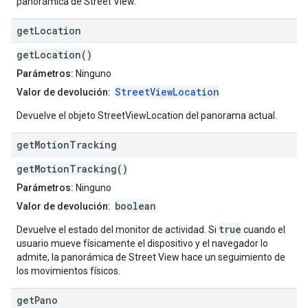
panorámica de Street View.
get
Location
getLocation()
Parámetros:
Ninguno
StreetViewLocation
Valor de devolución:
Devuelve el objeto StreetViewLocation del panorama actual.
get
Motion
Tracking
getMotionTracking()
Parámetros:
Ninguno
boolean
Valor de devolución:
true
Devuelve el estado del monitor de actividad. Si
cuando el
usuario mueve físicamente el dispositivo y el navegador lo
admite, la panorámica de Street View hace un seguimiento de
los movimientos físicos.
get
Pano