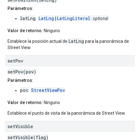
Parámetros:
latLng
LatLng
|
LatLngLiteral
:
optional
Valor de retorno:
Ninguno
LatLng
Establece la posición actual de
para la panorámica de
Street View.
set
Pov
setPov(pov)
Parámetros:
pov
StreetViewPov
:
Valor de retorno:
Ninguno
Establece el punto de vista de la panorámica de Street View.
set
Visible
setVisible(flag)