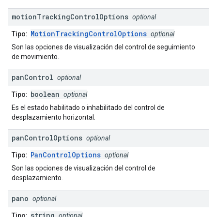
motion
Tracking
Control
Options
optional
MotionTrackingControlOptions
Tipo:
optional
Son las opciones de visualización del control de seguimiento
de movimiento.
pan
Control
optional
boolean
Tipo:
optional
Es el estado habilitado o inhabilitado del control de
desplazamiento horizontal.
pan
Control
Options
optional
PanControlOptions
Tipo:
optional
Son las opciones de visualización del control de
desplazamiento.
pano
optional
string
Tipo:
optional