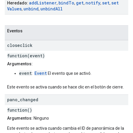
add
Listener
bind
To
get
notify
set
set
Heredado:
,
,
,
,
,
Values
unbind
unbind
All
,
,
Eventos
closeclick
function(event)
Argumentos:
event
Event
:
El evento que se activó.
Este evento se activa cuando se hace clic en el botón de cierre.
pano
_
changed
function()
Argumentos:
Ninguno
Este evento se activa cuando cambia el ID de panorámica de la