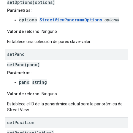
setOptions(options)
Parámetros:
options
StreetViewPanoramaOptions
:
optional
Valor de retorno:
Ninguno
Establece una colección de pares clave-valor.
set
Pano
setPano(pano)
Parámetros:
pano
string
:
Valor de retorno:
Ninguno
Establece el ID de la panorámica actual para la panorámica de
Street View.
set
Position
setPosition(latLng)