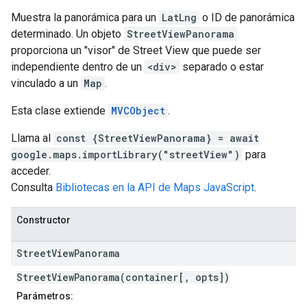
Muestra la panorámica para un
LatLng
o ID de panorámica
determinado. Un objeto
StreetViewPanorama
proporciona un "visor" de Street View que puede ser
independiente dentro de un
<div>
separado o estar
vinculado a un
Map
.
Esta clase extiende
MVCObject
.
Llama al
const {StreetViewPanorama} = await
google.maps.importLibrary("streetView")
para
acceder.
Consulta
Bibliotecas en la API de Maps JavaScript
.
Constructor
Street
View
Panorama
StreetViewPanorama(container[, opts])
Parámetros: