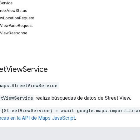
Service
treetViewStatus
iewLocationRequest
etViewPanoRequest
eetViewResponse
et
View
Service
maps
.
StreetViewService
etViewService
realiza búsquedas de datos de Street View.
 {StreetViewService} = await google.maps.importLibra
tecas en la API de Maps JavaScript
.