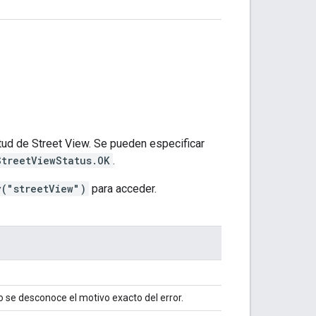
ud de Street View. Se pueden especificar
StreetViewStatus.OK
.
y("streetView")
para acceder.
o se desconoce el motivo exacto del error.