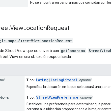
No se encontraron panoramas que coincidan con los
reet
View
Location
Request
gle.maps
.
StreetViewLocationRequest
 de Street View que se enviará con
getPanorama
.
StreetView
treet View en una ubicación especificada.
LatLng
|
LatLngLiteral
nal
Tipo:
optional
Especifica la ubicación en la que se buscará una pano
StreetViewPreference
ptional
Tipo:
optional
Establece una preferencia para determinar qué panor
cercana a la ubicación proporcionada o la mejor dentro