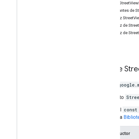
Clase StreetView
Places
Constantes de S
Routes
Interfaz StreetV
Mapas 3D
Interfaz de Stre
Ambiental (versión alfa)
Interfaz de Str
Viajes compartidos
Interfaces de bibliotecas
Referencia de la API v3
.
64 (canal
trimestral)
Referencia de la API v3
.
63
Clase
Stre
Referencia de la API v3
.
62
Clase
google.
Un objeto
Stre
Llama al
const
Consulta
Biblio
Constructor