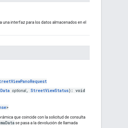
na una interfaz para los datos almacenados en el
treetViewPanoRequest
aData
,
StreetViewStatus
): void
optional
nse
>
ámica que coincide con la solicitud de consulta
amaData
se pasa a la devolución de llamada