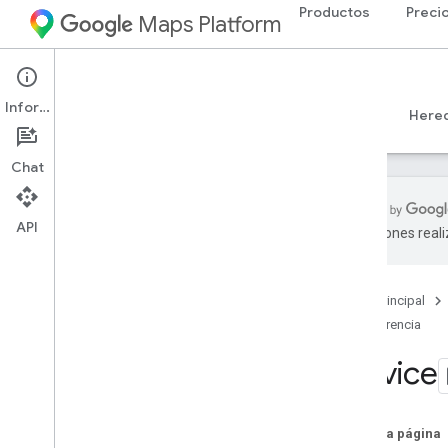
Productos
Preci
Maps Platform
Web
Maps JavaScript API
Información
Guías
Referencia
Ejemplos
Recursos
Here
Chat
API
traducciones real
Referencia de la API v3
.
65 (canal
semanal)
Descripción general
Página principal
Conceptos globales
Referencia
Maps
Service
Dibujo en el mapa
Street View
Renderización
En esta página
Service