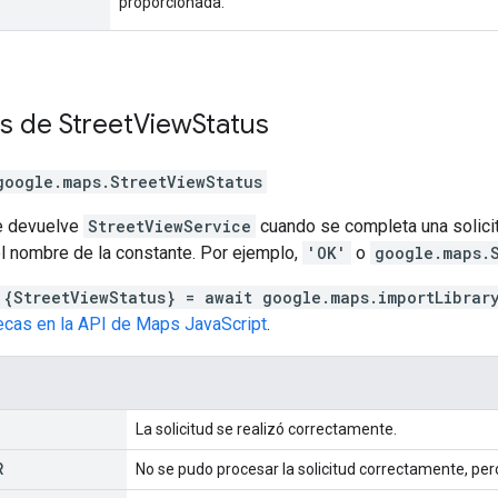
proporcionada.
es de
Street
View
Status
google.maps
.
StreetViewStatus
e devuelve
StreetViewService
cuando se completa una solicit
el nombre de la constante. Por ejemplo,
'OK'
o
google.maps.
 {StreetViewStatus} = await google.maps.importLibrar
tecas en la API de Maps JavaScript
.
La solicitud se realizó correctamente.
R
No se pudo procesar la solicitud correctamente, per