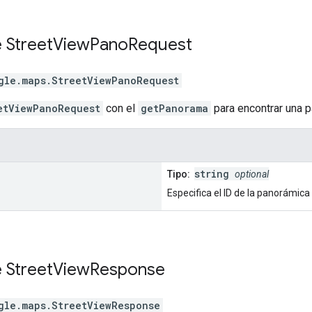
e
Street
View
Pano
Request
gle.maps
.
StreetViewPanoRequest
etViewPanoRequest
con el
getPanorama
para encontrar una p
string
Tipo:
optional
Especifica el ID de la panorámica
e
Street
View
Response
gle.maps
.
StreetViewResponse