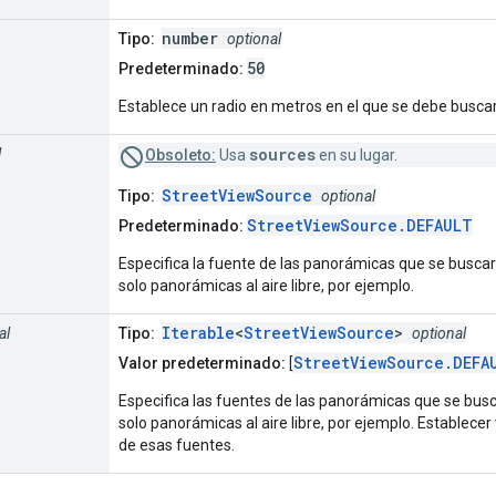
number
Tipo:
optional
50
Predeterminado:
Establece un radio en metros en el que se debe busca
sources
l
Obsoleto:
Usa
en su lugar.
StreetViewSource
Tipo:
optional
StreetViewSource.DEFAULT
Predeterminado:
Especifica la fuente de las panorámicas que se buscar
solo panorámicas al aire libre, por ejemplo.
Iterable
<
StreetViewSource
>
al
Tipo:
optional
StreetViewSource.DEFA
Valor predeterminado:
[
Especifica las fuentes de las panorámicas que se bus
solo panorámicas al aire libre, por ejemplo. Establece
de esas fuentes.