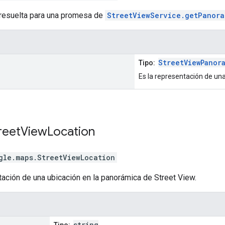
 resuelta para una promesa de
StreetViewService.getPanora
StreetViewPanor
Tipo:
Es la representación de un
reet
View
Location
gle.maps
.
StreetViewLocation
ación de una ubicación en la panorámica de Street View.
string
Tipo: