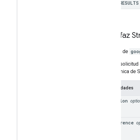
ZERO
_
RESULTS
Interfaz
St
Interfaz de
goo
Es una solicitud
panorámica de S
Propiedades
location
optio
preference
o