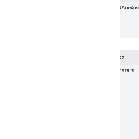
Street
View
Se
Métodos
get
Panorama