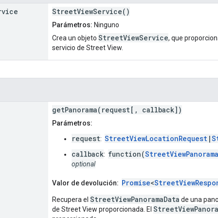
rvice
StreetViewService()
Parámetros:
Ninguno
StreetViewService
Crea un objeto
, que proporcio
servicio de Street View.
getPanorama(request[, callback])
Parámetros:
request
StreetViewLocationRequest
|
S
:
callback
function(
StreetViewPanoram
:
optional
Promise
<
StreetViewRespo
Valor de devolución:
StreetViewPanoramaData
Recupera el
de una panor
StreetViewPanor
de Street View proporcionada. El