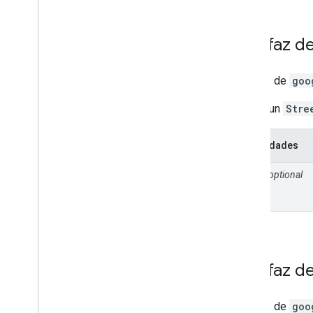
Interfaz d
Interfaz de
goo
Se usa un
Stre
Propiedades
pano
optional
Interfaz d
Interfaz de
goo