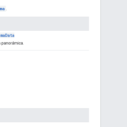
ma
.
amaData
a panorámica.