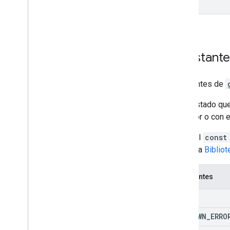
Constant
Constantes de
Es el estado qu
por valor o con 
Llama al
const
Consulta
Biblio
Constantes
OK
UNKNOWN
_
ERRO