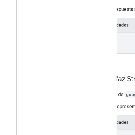
Es la respuesta
Propiedades
data
Interfaz
St
Interfaz de
goo
Es una represent
Propiedades
pano