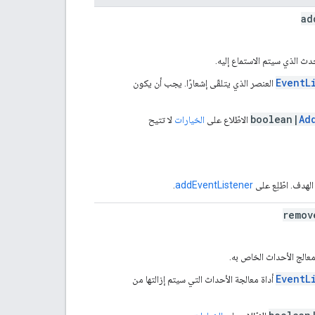
ad
ث الذي سيتم الاستماع إليه.
EventL
العنصر الذي يتلقّى إشعارًا. يجب أن يكون
boolean|
Ad
الاطّلاع على
الخيارات
لا تتيح
الهدف. اطّلِع على
addEventListener
.
remov
عالج الأحداث الخاص به.
EventL
أداة معالجة الأحداث التي سيتم إزالتها من