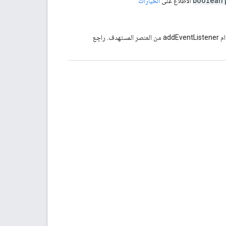
boolean
الاطّلاع على
الخيارات
اجِع