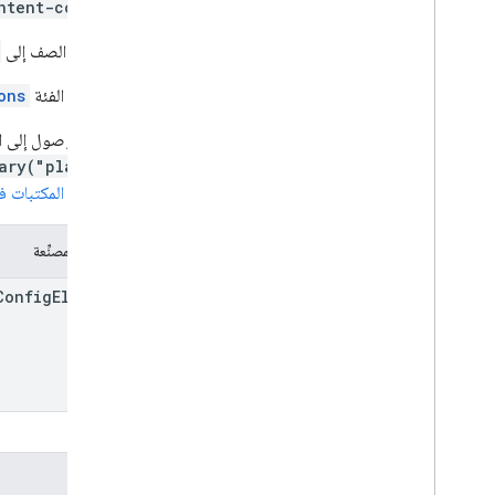
ntent-config>
يمتد هذا الصف إلى
تنفّذ هذه الفئة
ons
يمكنك الوصول إلى ال
ary("places")
اطّلِع على
المكتبات في avaScript API
الشركة المصنِّعة
Config
Element
الطُرق