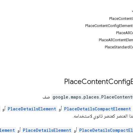
PlaceContentConfigElementO
Place
Content
Config
PlaceContent
.
google.maps.places
صف
PlaceDetailsCompactElement
أو
PlaceDetailsElement
أو
ا العنصر كعنصر ثانوي لاستخدامه.
PlaceDetailsCompactE
أو
PlaceDetailsElement
أو
lement