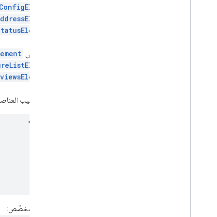
ConfigElement
ddressElement
و
tatusElement
بالنسبة إلى
lement
ureListElement
و
viewsElement
لا يهم ترتيب العناص
العنصر المخصّص: