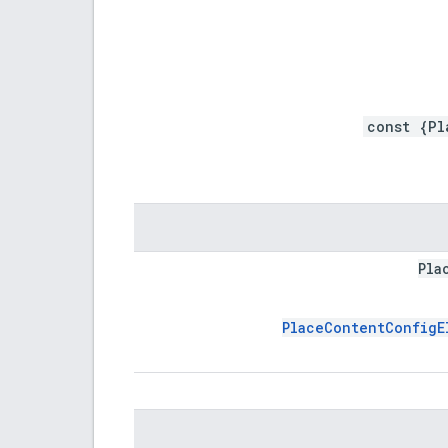
const {Pl
Pla
PlaceContentConfigE