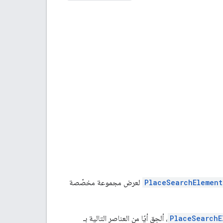
PlaceSearchElement
لعرض مجموعة مخصّصة
PlaceSearchE
، ألحِق أيًا من العناصر التالية بـ