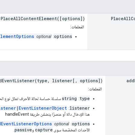
PlaceAllContentElement([options])
Place
All
C
المَعلمات:
ElementOptions
options
optional
:
dEventListener(type, listener[, options])
add
المَعلمات:
string
type
:
سلسلة حساسة لحالة الأحرف تمثّل نوع الحد
istener
|
EventListenerObject
listener
:
هذا الإدخال دالة أو عنصرًا يتضمّن طريقة handleEvent
dEventListenerOptions
options
optional
:
passive
capture
الأحداث المخصّصة سوى
و
.