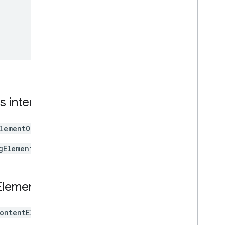
s
interface
lementOptions
خيارات
gElement
فئة
Element
ontentElement