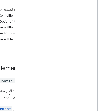
تخصيص محتوى التطبيق المصغّر الخاص
بـ "وضع العلامات"
على هذه الصفحة
بيانات الأماكن
فئة PlaceContentConfigElement
بيانات الإكمال التلقائي
ptions interface
أداة الترميز الجغرافي
فئة PlaceAllContentElement
خدمة الإكمال التلقائي للأماكن (متوقّفة
واجهة PlaceAllContentElementOptions
نهائيًا)
فئة PlaceStandardContentElement
التحقق من العنوان
خدمة "الأماكن" (متوقّفة نهائيًا)
المسارات
الخرائط الثلاثية الأبعاد
بيئي (إصدار أوّلي)
فئة
Element
مشاركة الرحلة
واجهات المكتبة
ConfigElement
مرجع واجهة برمجة التطبيقات الإصدار 3
64
.
(القناة الفصلية)
تضبط هذه السياسة
مرجع واجهة برمجة التطبيقات الإصدار 3
63
.
من المحتوى. أضِف هذ
مرجع واجهة برمجة التطبيقات الإصدار 3
62
.
بالنسبة إلى
lement