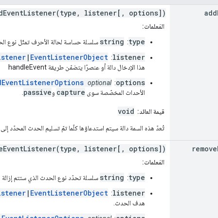
dEventListener(type, listener[, options])
add
المَعلمات:
string
type
:
سلسلة حساسة لحالة الأحرف تمثّل نوع الحد
istener
|
EventListenerObject
listener
:
هذا الإدخال دالة أو عنصرًا يتضمّن طريقة handleEvent
dEventListenerOptions
options
optional
:
passive
capture
الأحداث المخصّصة سوى
و
.
void
قيمة العائد:
تُعدّ هذه السمة دالة سيتم استدعاؤها كلّما تمّ تسليم الحدث المحدّد إلى 
eEventListener(type, listener[, options])
remove
المَعلمات:
string
type
:
سلسلة تحدّد نوع الحدث الذي ستتم إزالة م
istener
|
EventListenerObject
listener
:
هدف الحدث.