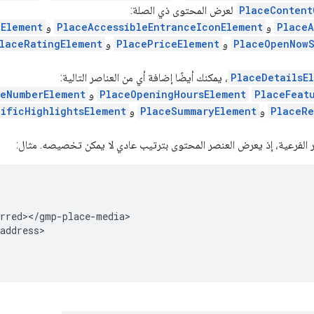
PlaceContent
لعرض المحتوى ذي الصلة:
PlaceA
و
PlaceAccessibleEntranceIconElement
و
nElement
PlaceOpenNowS
و
PlacePriceElement
و
laceRatingElement
PlaceDetailsE
، يمكنك أيضًا إضافة أي من العناصر التالية:
PlaceFeat
PlaceOpeningHoursElement
و
eNumberElement
PlaceRe
و
PlaceSummaryElement
و
ificHighlightsElement
ر الفرعية، إذ يعرض العنصر المحتوى بترتيب عادي لا يمكن تخصيصه. مثال:
erred></gmp-place-media>
address>