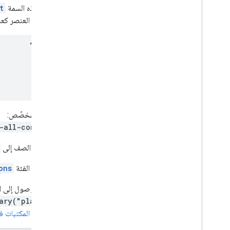
تضبط هذه السمة
t
أضِف هذا العنصر كعن
العنصر المخصّص:
-all-content>
يمتد هذا الصف إلى
تنفّذ هذه الفئة
ons
يمكنك الوصول إلى ال
ary("places")
اطّلِع على
المكتبات في avaScript API