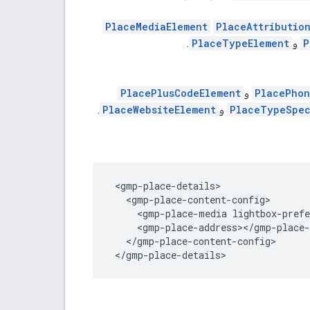
PlaceMediaElement
PlaceAttributio
P
و
PlaceTypeElement
.
PlacePhon
و
PlacePlusCodeElement
PlaceTypeSpec
و
PlaceWebsiteElement
.
 <gmp-place-details>
   <gmp-place-content-config>
     <gmp-place-media lightbox-pref
     <gmp-place-address></gmp-place-
   </gmp-place-content-config>
 </gmp-place-details> 