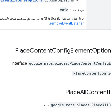
|
EventListenerOptions
options
optional
:
void
قيمة العائد:
تزيل هذه الطريقة أداة معالجة الأحداث التي تم تسجيلها سابقًا باستخدام addEventListener من العنصر المستهدف. ر
.
removeEventListener
Place
Content
Config
Element
Option
interface
google.maps.places
.
PlaceContentConfigE
PlaceContentConfi
Place
All
Content
PlaceAllC
.
google.maps.places
صف