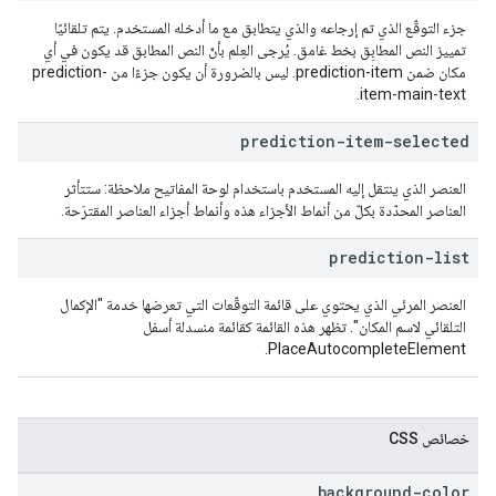
جزء التوقّع الذي تم إرجاعه والذي يتطابق مع ما أدخله المستخدم. يتم تلقائيًا
تمييز النص المطابِق بخط غامق. يُرجى العِلم بأنّ النص المطابق قد يكون في أي
مكان ضمن prediction-item. ليس بالضرورة أن يكون جزءًا من prediction-
item-main-text.
prediction-item-selected
العنصر الذي ينتقل إليه المستخدم باستخدام لوحة المفاتيح ملاحظة: ستتأثر
العناصر المحدّدة بكلّ من أنماط الأجزاء هذه وأنماط أجزاء العناصر المقترَحة.
prediction-list
العنصر المرئي الذي يحتوي على قائمة التوقّعات التي تعرضها خدمة "الإكمال
التلقائي لاسم المكان". تظهر هذه القائمة كقائمة منسدلة أسفل
PlaceAutocompleteElement.
خصائص CSS
background-color