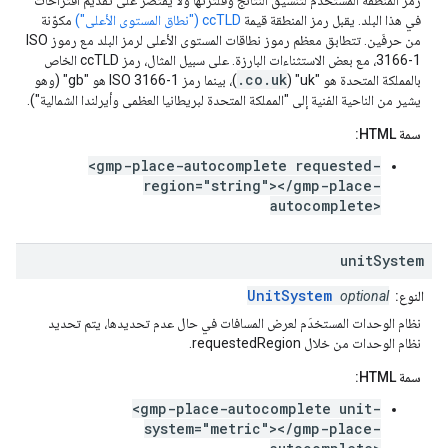
رمز المنطقة المستخدَم لتنسيق النتائج وفلترتها ولا يقتصر على تقديم اقتراحات
في هذا البلد. يقبل رمز المنطقة قيمة
ccTLD ("نطاق المستوى الأعلى")
مكوّنة
من حرفَين. تتطابق معظم رموز نطاقات المستوى الأعلى لرمز البلد مع رموز ISO
3166-1، مع بعض الاستثناءات البارزة. على سبيل المثال، رمز ccTLD الخاص
.co.uk
بالمملكة المتحدة هو "uk" (
)، بينما رمز ISO 3166-1 هو "gb" (وهو
يشير من الناحية الفنية إلى "المملكة المتحدة لبريطانيا العظمى وأيرلندا الشمالية").
سمة HTML:
<gmp-place-autocomplete requested-
region="string"></gmp-place-
autocomplete>
unit
System
UnitSystem
النوع:
optional
نظام الوحدات المستخدَم لعرض المسافات في حال عدم تحديدها، يتم تحديد
نظام الوحدات من خلال requestedRegion.
سمة HTML:
<gmp-place-autocomplete unit-
system="metric"></gmp-place-