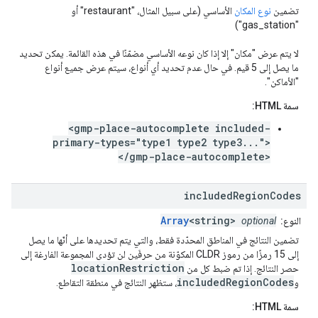
تضمين
نوع المكان
الأساسي (على سبيل المثال، "restaurant" أو
"gas_station")
لا يتم عرض "مكان" إلا إذا كان نوعه الأساسي مضمّنًا في هذه القائمة. يمكن تحديد
ما يصل إلى 5 قيم. في حال عدم تحديد أي أنواع، سيتم عرض جميع أنواع
"الأماكن".
سمة HTML:
<gmp-place-autocomplete included-
primary-types="type1 type2 type3...">
</gmp-place-autocomplete>
included
Region
Codes
Array
<string>
النوع:
optional
تضمين النتائج في المناطق المحدّدة فقط، والتي يتم تحديدها على أنّها ما يصل
إلى 15 رمزًا من رموز CLDR المكوّنة من حرفَين لن تؤدي المجموعة الفارغة إلى
locationRestriction
حصر النتائج. إذا تم ضبط كل من
includedRegionCodes
و
، ستظهر النتائج في منطقة التقاطع.
سمة HTML: