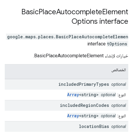
Basic
Place
Autocomplete
Element
Options
interface
google.maps.places
.
BasicPlaceAutocompleteElemen
interface
tOptions
خيارات لإنشاء BasicPlaceAutocompleteElement.
الخصائص
included
Primary
Types
optional
Array
<string>
النوع:
optional
included
Region
Codes
optional
Array
<string>
النوع:
optional
location
Bias
optional