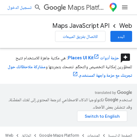
Maps Platform
تسجيل الدخول
Maps JavaScript API
Web
البدء
الاتصال بفريق المبيعات
reviews
حزمة أدوات Places UI Kit
:
هي مكتبة جاهزة للاستخدام تتيح
للمطوّرين إمكانية التخصيص والتحكّم. ننصحك بتجربتها و
مشاركة ملاحظاتك حول
تجربتك مع حزمة واجهة المستخدم.
تستخدم Google تكنولوجيا الذكاء الاصطناعي لترجمة المحتوى إلى لغتك المفضّلة،
وقد تتضمّن بعض الأخطاء.
الصفحة الرئيسية
المنتجات
Google Maps Platform
الوثائق
Web