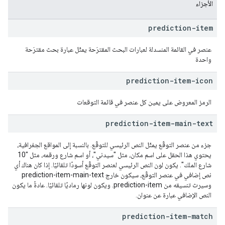
الأجزاء
prediction-item
عنصر في القائمة المنسدلة لعبارات البحث المقترَحة يمثّل عبارة بحث مقترَحة
واحدة
prediction-item-icon
الرمز المعروض على يمين كل عنصر في قائمة التوقعات
prediction-item-main-text
جزء من عنصر التوقّع يمثّل النص الرئيسي للتوقّع. بالنسبة إلى المواقع الجغرافية،
يحتوي هذا الحقل على اسم مكان، مثل "سيدني"، أو اسم شارع ورقمه، مثل "10
شارع الملك". يكون لون النص الرئيسي لعنصر التوقّع أسودًا تلقائيًا. إذا كان هناك أي
نص إضافي في عنصر التوقّع، سيكون خارج prediction-item-main-text
وسيرث تنسيقه من prediction-item. ويكون لونها رماديًا تلقائيًا. عادةً ما يكون
النص الإضافي عبارة عن عنوان.
prediction-item-match