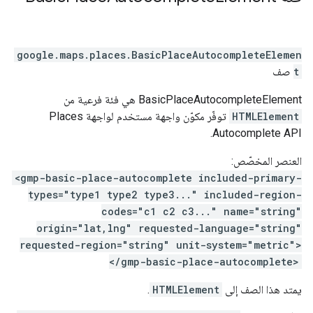
google.maps.places
.
BasicPlaceAutocompleteElemen
t
صف
‫BasicPlaceAutocompleteElement هي فئة فرعية من
HTMLElement
توفّر مكوّن واجهة مستخدم لواجهة Places
Autocomplete API.
العنصر المخصّص:
<gmp-basic-place-autocomplete included-primary-
types="type1 type2 type3..." included-region-
codes="c1 c2 c3..." name="string"
origin="lat,lng" requested-language="string"
requested-region="string" unit-system="metric">
</gmp-basic-place-autocomplete>
يمتد هذا الصف إلى
HTMLElement
.