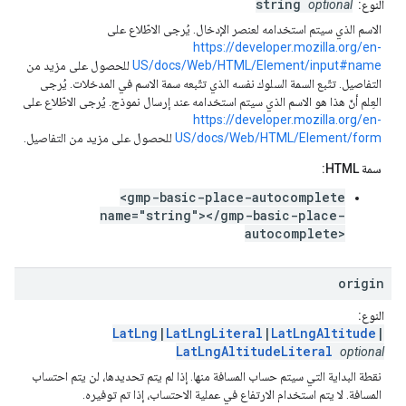
string
النوع:
optional
الاسم الذي سيتم استخدامه لعنصر الإدخال. يُرجى الاطّلاع على
https://developer.mozilla.org/en-
US/docs/Web/HTML/Element/input#name
للحصول على مزيد من
التفاصيل. تتّبع السمة السلوك نفسه الذي تتّبعه سمة الاسم في المدخلات. يُرجى
العِلم أنّ هذا هو الاسم الذي سيتم استخدامه عند إرسال نموذج. يُرجى الاطّلاع على
https://developer.mozilla.org/en-
US/docs/Web/HTML/Element/form
للحصول على مزيد من التفاصيل.
سمة HTML:
<gmp-basic-place-autocomplete
name="string"></gmp-basic-place-
autocomplete>
origin
النوع:
LatLng
|
LatLngLiteral
|
LatLngAltitude
|
LatLngAltitudeLiteral
optional
نقطة البداية التي سيتم حساب المسافة منها. إذا لم يتم تحديدها، لن يتم احتساب
المسافة. لا يتم استخدام الارتفاع في عملية الاحتساب، إذا تم توفيره.