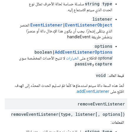
string
type
:
سلسلة حساسة لحالة الأحرف تمثّل نوع
الحدث الذي سيتم الاستماع إليه.
listener
:
EventListener
|
EventListenerObject
العنصر
الذي يتلقّى إشعارًا. يجب أن يكون هذا الإدخال دالة أو عنصرًا
يتضمّن طريقة handleEvent
options
:
boolean|
AddEventListenerOptions
optional
الاطّلاع على
الخيارات
لا تتيح الأحداث المخصّصة سوى
passive
capture
و
.
void
قيمة العائد:
تُعدّ هذه السمة دالة سيتم استدعاؤها كلّما تمّ تسليم الحدث المحدّد إلى الهدف.
اطّلِع على
addEventListener
.
remove
Event
Listener
removeEventListener(type, listener[, options])
المَعلمات:
string
type
:
سلسلة تحدّد نوع الحدث الذي ستتم إزالة