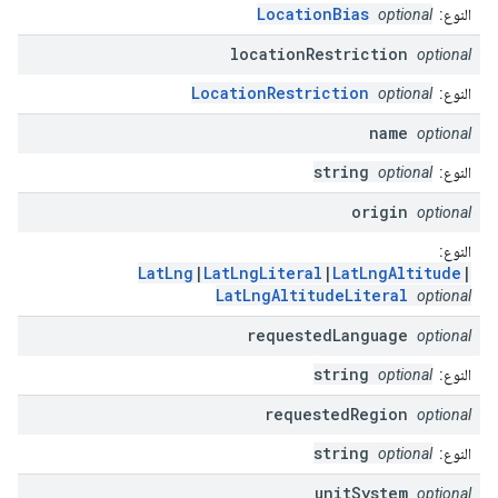
LocationBias
النوع:
optional
location
Restriction
optional
LocationRestriction
النوع:
optional
name
optional
string
النوع:
optional
origin
optional
النوع:
LatLng
|
LatLngLiteral
|
LatLngAltitude
|
LatLngAltitudeLiteral
optional
requested
Language
optional
string
النوع:
optional
requested
Region
optional
string
النوع:
optional
unit
System
optional