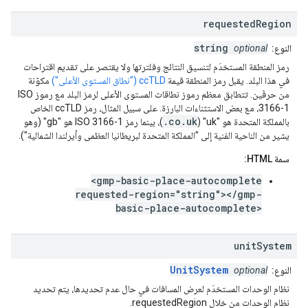
requested
Region
string
النوع:
optional
رمز المنطقة المستخدَم لتنسيق النتائج وفلترتها ولا يقتصر على تقديم اقتراحات
في هذا البلد. يقبل رمز المنطقة قيمة
ccTLD ("نطاق المستوى الأعلى")
مكوّنة
من حرفَين. تتطابق معظم رموز نطاقات المستوى الأعلى لرمز البلد مع رموز ISO
3166-1، مع بعض الاستثناءات البارزة. على سبيل المثال، رمز ccTLD الخاص
.co.uk
بالمملكة المتحدة هو "uk" (
)، بينما رمز ISO 3166-1 هو "gb" (وهو
يشير من الناحية الفنية إلى "المملكة المتحدة لبريطانيا العظمى وأيرلندا الشمالية").
سمة HTML:
<gmp-basic-place-autocomplete
requested-region="string"></gmp-
basic-place-autocomplete>
unit
System
UnitSystem
النوع:
optional
نظام الوحدات المستخدَم لعرض المسافات في حال عدم تحديدها، يتم تحديد
نظام الوحدات من خلال requestedRegion.