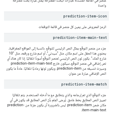
عنصر في القائمة المنسدلة لعبارات البحث المقترَحة يمثّل عبارة بحث مقترَحة
واحدة
prediction-item-icon
الرمز المعروض على يمين كل عنصر في قائمة التوقعات
prediction-item-main-text
جزء من عنصر التوقّع يمثّل النص الرئيسي للتوقّع. بالنسبة إلى المواقع الجغرافية،
يحتوي هذا الحقل على اسم مكان، مثل "سيدني"، أو اسم شارع ورقمه، مثل "10
شارع الملك". يكون لون النص الرئيسي لعنصر التوقّع أسودًا تلقائيًا. إذا كان هناك أي
نص إضافي في عنصر التوقّع، سيكون خارج prediction-item-main-text
وسيرث تنسيقه من prediction-item. ويكون لونها رماديًا تلقائيًا. عادةً ما يكون
النص الإضافي عبارة عن عنوان.
prediction-item-match
جزء التوقّع الذي تم إرجاعه والذي يتطابق مع ما أدخله المستخدم. يتم تلقائيًا
تمييز النص المطابِق بخط غامق. يُرجى العِلم بأنّ النص المطابق قد يكون في أي
مكان ضمن prediction-item. ليس بالضرورة أن يكون جزءًا من prediction-
item-main-text.