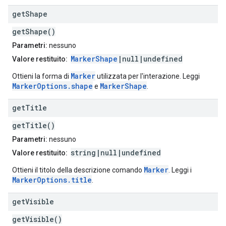
get
Shape
getShape()
Parametri:
nessuno
MarkerShape
|null|undefined
Valore restituito:
Marker
Ottieni la forma di
utilizzata per l'interazione. Leggi
MarkerOptions.shape
MarkerShape
e
.
get
Title
getTitle()
Parametri:
nessuno
string|null|undefined
Valore restituito:
Marker
Ottieni il titolo della descrizione comando
. Leggi i
MarkerOptions.title
.
get
Visible
getVisible()