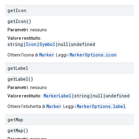
get
Icon
getIcon()
Parametri:
nessuno
Valore restituito:
string|
Icon
|
Symbol
|null|undefined
Marker
MarkerOptions.icon
Ottieni l'icona di
. Leggi i
.
get
Label
getLabel()
Parametri:
nessuno
MarkerLabel
|string|null|undefined
Valore restituito:
Marker
MarkerOptions.label
Ottieni l'etichetta di
. Leggi i
.
get
Map
getMap()