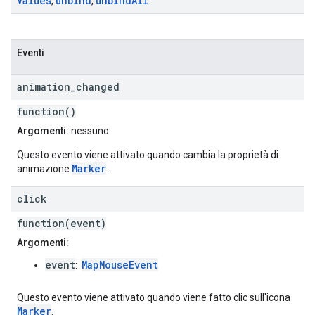
Values
unbind
unbind
All
,
,
Eventi
animation
_
changed
function()
Argomenti:
nessuno
Questo evento viene attivato quando cambia la proprietà di
Marker
animazione
.
click
function(event)
Argomenti:
event
MapMouseEvent
:
Questo evento viene attivato quando viene fatto clic sull'icona
Marker
.