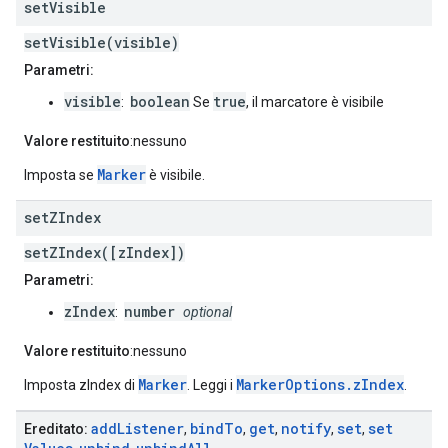
set
Visible
setVisible(visible)
Parametri:
visible
boolean
true
:
Se
, il marcatore è visibile
Valore restituito
:nessuno
Marker
Imposta se
è visibile.
set
ZIndex
setZIndex([zIndex])
Parametri:
zIndex
number
:
optional
Valore restituito
:nessuno
Marker
MarkerOptions.zIndex
Imposta zIndex di
. Leggi i
.
add
Listener
bind
To
get
notify
set
set
Ereditato:
,
,
,
,
,