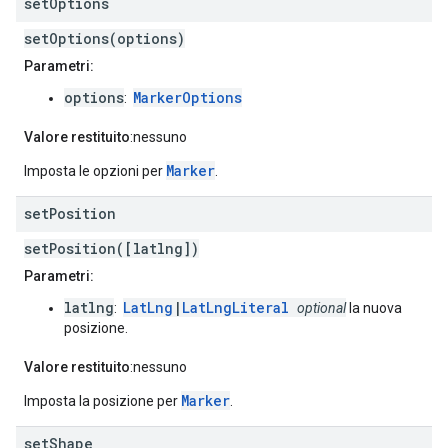
set
Options
setOptions(options)
Parametri:
options
MarkerOptions
:
Valore restituito
:nessuno
Marker
Imposta le opzioni per
.
set
Position
setPosition([latlng])
Parametri:
latlng
LatLng
|
LatLngLiteral
:
optional
la nuova
posizione.
Valore restituito
:nessuno
Marker
Imposta la posizione per
.
set
Shape