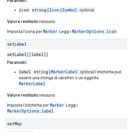
Parametri:
icon
string|
Icon
|
Symbol
:
optional
Valore restituito
:nessuno
Marker
MarkerOptions.icon
Imposta l'icona per
. Leggi i
.
set
Label
setLabel([label])
Parametri:
label
string|
MarkerLabel
:
optional
l'etichetta può
essere una stringa di caratteri o un oggetto
MarkerLabel
.
Valore restituito
:nessuno
Marker
Imposta l'etichetta per
. Leggi i
MarkerOptions.label
.
set
Map