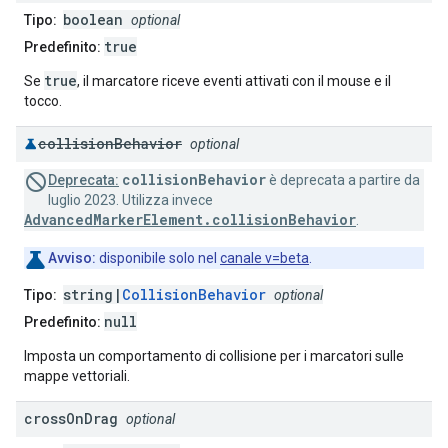
boolean
Tipo:
optional
true
Predefinito:
true
Se
, il marcatore riceve eventi attivati con il mouse e il
tocco.
collision
Behavior
optional
collisionBehavior
Deprecata:
è deprecata a partire da
luglio 2023. Utilizza invece
AdvancedMarkerElement.collisionBehavior
.
Avviso:
disponibile solo nel
canale v=beta
.
string|
CollisionBehavior
Tipo:
optional
null
Predefinito:
Imposta un comportamento di collisione per i marcatori sulle
mappe vettoriali.
cross
On
Drag
optional