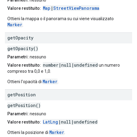
Parametri:
nessuno
Map
|
StreetViewPanorama
Valore restituito:
Ottieni la mappa o il panorama su cui viene visualizzato
Marker
.
get
Opacity
getOpacity()
Parametri:
nessuno
number|null|undefined
Valore restituito:
un numero
compreso tra 0,0 e 1,0.
Marker
Ottieni l'opacità di
.
get
Position
getPosition()
Parametri:
nessuno
LatLng
|null|undefined
Valore restituito:
Marker
Ottieni la posizione di
.