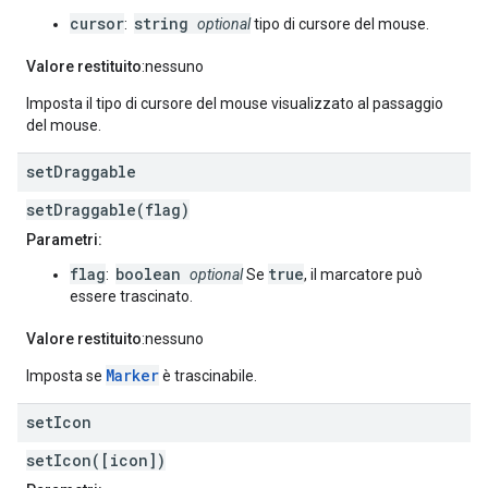
cursor
string
:
optional
tipo di cursore del mouse.
Valore restituito
:nessuno
Imposta il tipo di cursore del mouse visualizzato al passaggio
del mouse.
set
Draggable
setDraggable(flag)
Parametri:
flag
boolean
true
:
optional
Se
, il marcatore può
essere trascinato.
Valore restituito
:nessuno
Marker
Imposta se
è trascinabile.
set
Icon
setIcon([icon])