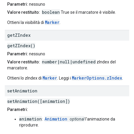
Parametri:
nessuno
boolean
Valore restituito:
True se il marcatore è visibile.
Marker
Ottieni la visibilità di
.
get
ZIndex
getZIndex()
Parametri:
nessuno
number|null|undefined
Valore restituito:
zIndex del
marcatore.
Marker
MarkerOptions.zIndex
Ottieni lo zIndex di
. Leggi i
.
set
Animation
setAnimation([animation])
Parametri:
animation
Animation
:
optional
l'animazione da
riprodurre.