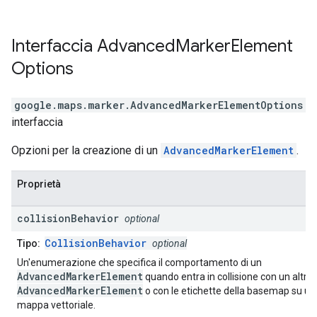
Interfaccia
Advanced
Marker
Element
Options
google.maps.marker
.
AdvancedMarkerElementOptions
interfaccia
Opzioni per la creazione di un
AdvancedMarkerElement
.
Proprietà
collision
Behavior
optional
CollisionBehavior
Tipo:
optional
Un'enumerazione che specifica il comportamento di un
AdvancedMarkerElement
quando entra in collisione con un altro
AdvancedMarkerElement
o con le etichette della basemap su un
mappa vettoriale.