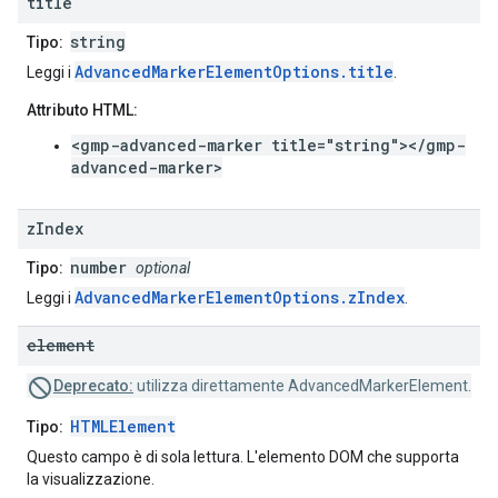
title
string
Tipo:
AdvancedMarkerElementOptions.title
Leggi i
.
Attributo HTML:
<gmp-advanced-marker title="string"></gmp-
advanced-marker>
z
Index
number
Tipo:
optional
AdvancedMarkerElementOptions.zIndex
Leggi i
.
element
Deprecato:
utilizza direttamente AdvancedMarkerElement.
HTMLElement
Tipo:
Questo campo è di sola lettura. L'elemento DOM che supporta
la visualizzazione.