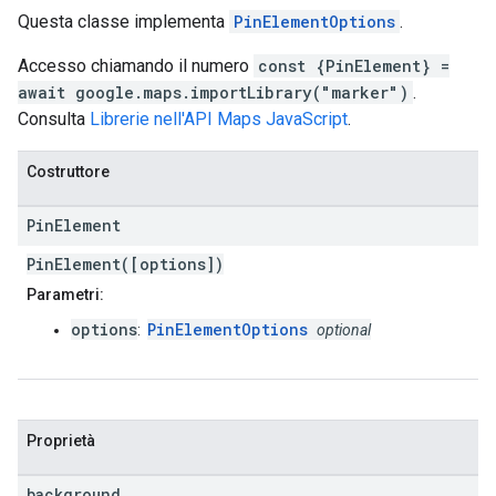
Questa classe implementa
PinElementOptions
.
Accesso chiamando il numero
const {PinElement} =
await google.maps.importLibrary("marker")
.
Consulta
Librerie nell'API Maps JavaScript
.
Costruttore
Pin
Element
PinElement([options])
Parametri:
options
PinElementOptions
:
optional
Proprietà
background