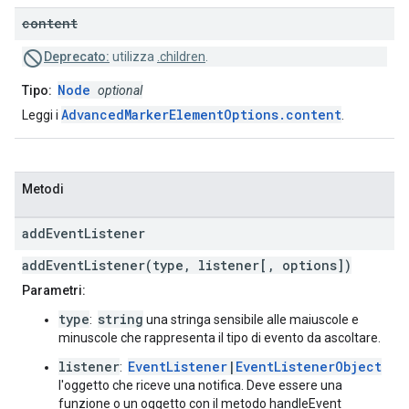
content
Deprecato:
utilizza
.children
.
Node
Tipo:
optional
AdvancedMarkerElementOptions.content
Leggi i
.
Metodi
add
Event
Listener
addEventListener(type, listener[, options])
Parametri:
type
string
:
una stringa sensibile alle maiuscole e
minuscole che rappresenta il tipo di evento da ascoltare.
listener
EventListener
|
EventListenerObject
:
l'oggetto che riceve una notifica. Deve essere una
funzione o un oggetto con il metodo handleEvent