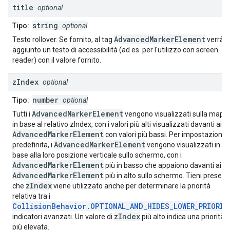
title
optional
string
Tipo:
optional
AdvancedMarkerElement
Testo rollover. Se fornito, al tag
verrà
aggiunto un testo di accessibilità (ad es. per l'utilizzo con screen
reader) con il valore fornito.
z
Index
optional
number
Tipo:
optional
AdvancedMarkerElement
Tutti i
vengono visualizzati sulla mapp
in base al relativo zIndex, con i valori più alti visualizzati davanti ai
AdvancedMarkerElement
con valori più bassi. Per impostazione
AdvancedMarkerElement
predefinita, i
vengono visualizzati in
base alla loro posizione verticale sullo schermo, con i
AdvancedMarkerElement
più in basso che appaiono davanti ai
AdvancedMarkerElement
più in alto sullo schermo. Tieni present
zIndex
che
viene utilizzato anche per determinare la priorità
relativa tra i
CollisionBehavior.OPTIONAL_AND_HIDES_LOWER_PRIORIT
zIndex
indicatori avanzati. Un valore di
più alto indica una priorità
più elevata.