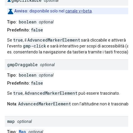
gmp
Clickable
optional
Avviso:
disponibile solo nel
canale v=beta
.
boolean
Tipo:
optional
false
Predefinito:
true
AdvancedMarkerElement
Se
, il
sarà cliccabile e attiverà
gmp-click
l'evento
e sarà interattivo per scopi di accessibilità (ad
es. consentendo la navigazione da tastiera tramite i tasti freccia).
gmp
Draggable
optional
boolean
Tipo:
optional
false
Predefinito:
true
AdvancedMarkerElement
Se
,
può essere trascinato.
AdvancedMarkerElement
Nota
:
con l'altitudine non è trascinabile
map
optional
Map
Tipo:
optional