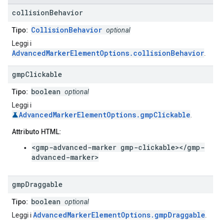
collision
Behavior
CollisionBehavior
Tipo:
optional
Leggi i
AdvancedMarkerElementOptions.collisionBehavior
.
gmp
Clickable
boolean
Tipo:
optional
Leggi i
AdvancedMarkerElementOptions.gmpClickable
.
Attributo HTML:
<gmp-advanced-marker gmp-clickable></gmp-
advanced-marker>
gmp
Draggable
boolean
Tipo:
optional
AdvancedMarkerElementOptions.gmpDraggable
Leggi i
.