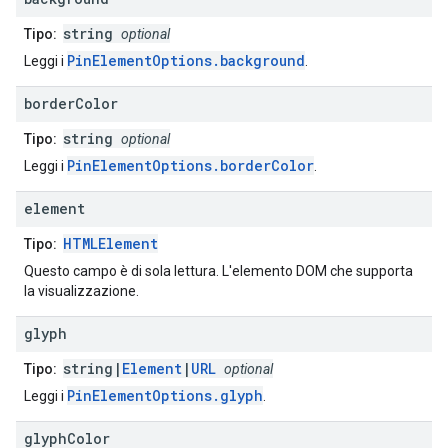
string
Tipo:
optional
PinElementOptions.background
Leggi i
.
border
Color
string
Tipo:
optional
PinElementOptions.borderColor
Leggi i
.
element
HTMLElement
Tipo:
Questo campo è di sola lettura. L'elemento DOM che supporta
la visualizzazione.
glyph
string|
Element
|
URL
Tipo:
optional
PinElementOptions.glyph
Leggi i
.
glyph
Color