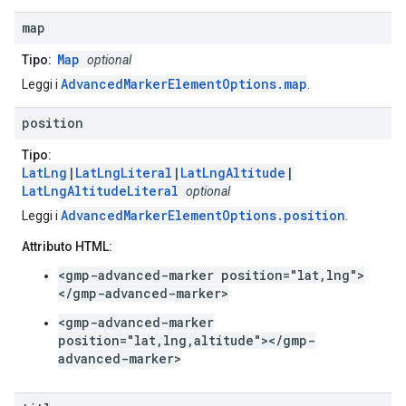
map
Map
Tipo:
optional
AdvancedMarkerElementOptions.map
Leggi i
.
position
Tipo:
LatLng
|
LatLngLiteral
|
LatLngAltitude
|
LatLngAltitudeLiteral
optional
AdvancedMarkerElementOptions.position
Leggi i
.
Attributo HTML:
<gmp-advanced-marker position="lat,lng">
</gmp-advanced-marker>
<gmp-advanced-marker
position="lat,lng,altitude"></gmp-
advanced-marker>