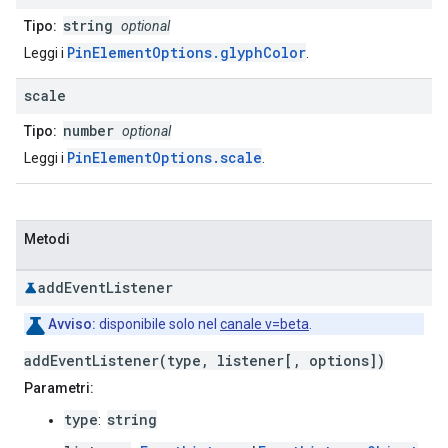
string
Tipo:
optional
PinElementOptions.glyphColor
Leggi i
.
scale
number
Tipo:
optional
PinElementOptions.scale
Leggi i
.
Metodi
add
Event
Listener
Avviso:
disponibile solo nel
canale v=beta
.
addEventListener(type, listener[, options])
Parametri:
type
string
: