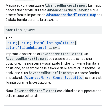
AdvancedMarkerElement
Mappa su cui visualizzare
. La mappa è
AdvancedMarkerElement
necessaria per visualizzare
e può
AdvancedMarkerElement.map
essere fornita impostando
se no
è stata fornita durante la creazione.
position
optional
Tipo:
LatLng
|
LatLngLiteral
|
LatLngAltitude
|
LatLngAltitudeLiteral
optional
AdvancedMarkerElement
Imposta la posizione di
. Un
AdvancedMarkerElement
può essere creato senza una
posizione, ma non verrà visualizzato finché non viene fornita la
posizione, ad esempio dalle azioni o dalle scelte di un utente. La
AdvancedMarkerElement
posizione di un
può essere fornita
AdvancedMarkerElement.position
impostando
se non è stat
fornita durante la costruzione.
AdvancedMarkerElement
Nota
:
con altitudine è supportato solo
sulle mappe vettoriali.