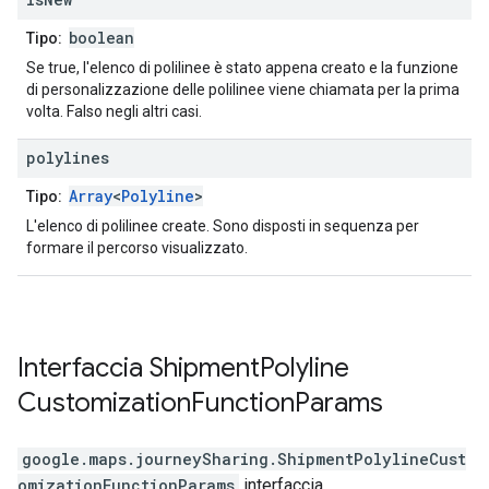
boolean
Tipo:
Se true, l'elenco di polilinee è stato appena creato e la funzione
di personalizzazione delle polilinee viene chiamata per la prima
volta. Falso negli altri casi.
polylines
Array
<
Polyline
>
Tipo:
L'elenco di polilinee create. Sono disposti in sequenza per
formare il percorso visualizzato.
Interfaccia
Shipment
Polyline
Customization
Function
Params
google.maps.journeySharing
.
ShipmentPolylineCust
omizationFunctionParams
interfaccia