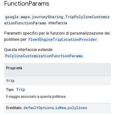
Function
Params
google.maps.journeySharing
.
TripPolylineCustomiz
ationFunctionParams
interfaccia
Parametri specifici per le funzioni di personalizzazione dei
polilinee per
FleetEngineTripLocationProvider
.
Questa interfaccia estende
PolylineCustomizationFunctionParams
.
Proprietà
trip
Trip
Tipo:
Il viaggio associato a questa polilinea.
default
Options
is
New
polylines
Ereditato:
,
,