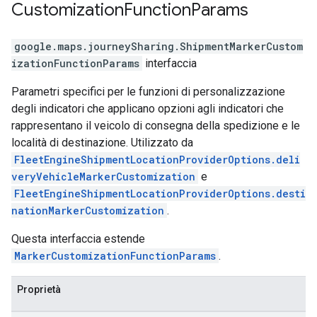
Customization
Function
Params
google.maps.journeySharing
.
ShipmentMarkerCustom
izationFunctionParams
interfaccia
Parametri specifici per le funzioni di personalizzazione
degli indicatori che applicano opzioni agli indicatori che
rappresentano il veicolo di consegna della spedizione e le
località di destinazione. Utilizzato da
FleetEngineShipmentLocationProviderOptions.deli
veryVehicleMarkerCustomization
e
FleetEngineShipmentLocationProviderOptions.desti
nationMarkerCustomization
.
Questa interfaccia estende
MarkerCustomizationFunctionParams
.
Proprietà