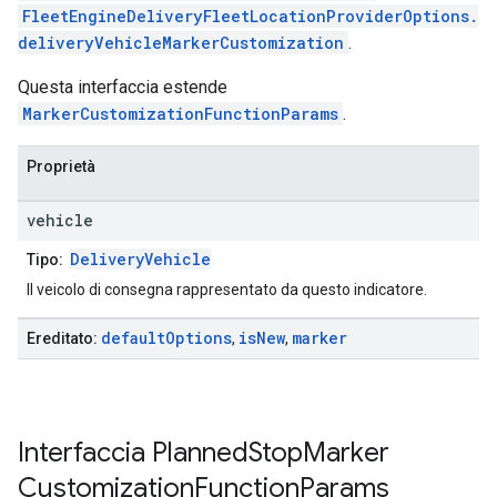
FleetEngineDeliveryFleetLocationProviderOptions.
deliveryVehicleMarkerCustomization
.
Questa interfaccia estende
MarkerCustomizationFunctionParams
.
Proprietà
vehicle
DeliveryVehicle
Tipo:
Il veicolo di consegna rappresentato da questo indicatore.
default
Options
is
New
marker
Ereditato:
,
,
Interfaccia
Planned
Stop
Marker
Customization
Function
Params