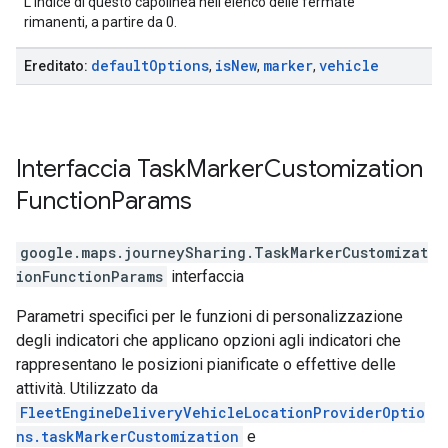
L'indice di questo capolinea nell'elenco delle fermate
rimanenti, a partire da 0.
default
Options
is
New
marker
vehicle
Ereditato:
,
,
,
Interfaccia
Task
Marker
Customization
Function
Params
google.maps.journeySharing
.
TaskMarkerCustomizat
ionFunctionParams
interfaccia
Parametri specifici per le funzioni di personalizzazione
degli indicatori che applicano opzioni agli indicatori che
rappresentano le posizioni pianificate o effettive delle
attività. Utilizzato da
FleetEngineDeliveryVehicleLocationProviderOptio
ns.taskMarkerCustomization
e