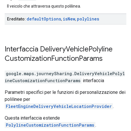
Il veicolo che attraversa questo polilinea.
default
Options
is
New
polylines
Ereditato:
,
,
Interfaccia
Delivery
Vehicle
Polyline
Customization
Function
Params
google.maps.journeySharing
.
DeliveryVehiclePolyl
ineCustomizationFunctionParams
interfaccia
Parametri specifici per le funzioni di personalizzazione dei
polilinee per
FleetEngineDeliveryVehicleLocationProvider
.
Questa interfaccia estende
PolylineCustomizationFunctionParams
.