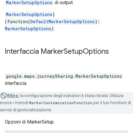
MarkerSetupOptions
di output.
MarkerSetupOptions
|
(function(
DefaultMarkerSetupOptions
):
MarkerSetupOptions
)
Interfaccia
Marker
Setup
Options
google.maps.journeySharing
.
MarkerSetupOptions
interfaccia
Ritiro:
la configurazione degli indicatori è stata ritirata. Utilizza
invece i metodi
MarkerCustomizationFunction
per il tuo fornitore di
servizi di geolocalizzazione.
Opzioni di MarkerSetup.