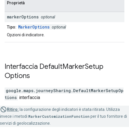
Proprietà
marker
Options
optional
MarkerOptions
Tipo:
optional
Opzioni di indicatore.
Interfaccia
Default
Marker
Setup
Options
google.maps.journeySharing
.
DefaultMarkerSetupOp
tions
interfaccia
Ritiro:
la configurazione degli indicatori è stata ritirata. Utilizza
invece i metodi
MarkerCustomizationFunction
per il tuo fornitore di
servizi di geolocalizzazione.