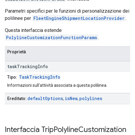
Parametri specifici per le funzioni di personalizzazione dei
polilinee per
FleetEngineShipmentLocationProvider
.
Questa interfaccia estende
PolylineCustomizationFunctionParams
.
Proprietà
task
Tracking
Info
TaskTrackingInfo
Tipo:
Informazioni sull'attività associata a questa polilinea.
default
Options
is
New
polylines
Ereditato:
,
,
Interfaccia
Trip
Polyline
Customization