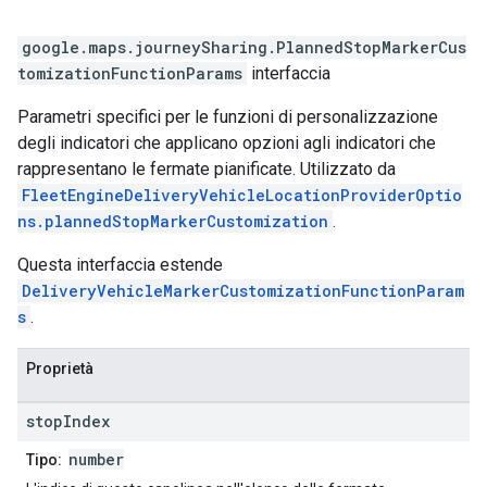
google.maps.journeySharing
.
PlannedStopMarkerCus
tomizationFunctionParams
interfaccia
Parametri specifici per le funzioni di personalizzazione
degli indicatori che applicano opzioni agli indicatori che
rappresentano le fermate pianificate. Utilizzato da
FleetEngineDeliveryVehicleLocationProviderOptio
ns.plannedStopMarkerCustomization
.
Questa interfaccia estende
DeliveryVehicleMarkerCustomizationFunctionParam
s
.
Proprietà
stop
Index
number
Tipo: