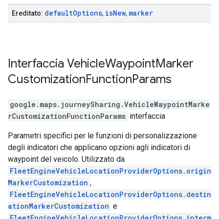
default
Options
is
New
marker
Ereditato:
,
,
Interfaccia
Vehicle
Waypoint
Marker
Customization
Function
Params
google.maps.journeySharing
.
VehicleWaypointMarke
rCustomizationFunctionParams
interfaccia
Parametri specifici per le funzioni di personalizzazione
degli indicatori che applicano opzioni agli indicatori di
waypoint del veicolo. Utilizzato da
FleetEngineVehicleLocationProviderOptions.origin
MarkerCustomization
,
FleetEngineVehicleLocationProviderOptions.destin
ationMarkerCustomization
e
FleetEngineVehicleLocationProviderOptions.interm