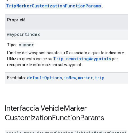
TripMarkerCustomizationFunctionParams
.
Proprietà
waypoint
Index
number
Tipo:
L'indice del waypoint basato su 0 associato a questo indicatore.
Trip.remainingWaypoints
Utilizza questo indice su
per
recuperare le informazioni sul waypoint.
default
Options
is
New
marker
trip
Ereditato:
,
,
,
Interfaccia
Vehicle
Marker
Customization
Function
Params