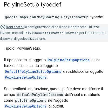
Polyline
Setup
typedef
google.maps.journeySharing
.
PolylineSetup
typedef
Deprecato:
la configurazione di polilinee è deprecata. Utilizza
invece i metodi
PolylineCustomizationFunction
per il tuo fornitore
di servizi di geolocalizzazione.
Tipo di PolylineSetup.
Il tipo accetta un oggetto
PolylineSetupOptions
o una
funzione che accetta un oggetto
DefaultPolylineSetupOptions
e restituisce un oggetto
PolylineSetupOptions
.
Se specifichi una funzione, questa può e deve modificare il
campo
defaultPolylineOptions
dell'input e restituirlo
come
polylineOptions
nell'oggetto
PolylineSetupOptions
di output.