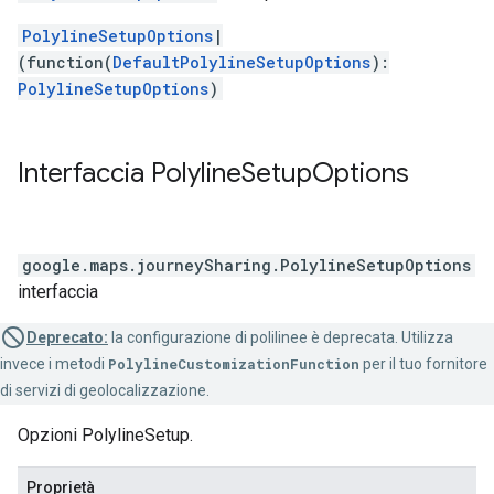
PolylineSetupOptions
|
(function(
DefaultPolylineSetupOptions
):
PolylineSetupOptions
)
Interfaccia
Polyline
Setup
Options
google.maps.journeySharing
.
PolylineSetupOptions
interfaccia
Deprecato:
la configurazione di polilinee è deprecata. Utilizza
invece i metodi
PolylineCustomizationFunction
per il tuo fornitore
di servizi di geolocalizzazione.
Opzioni PolylineSetup.
Proprietà