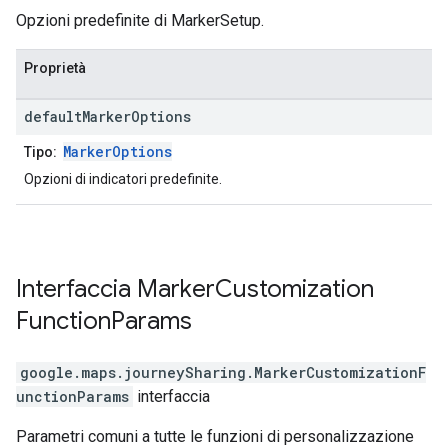
Opzioni predefinite di MarkerSetup.
Proprietà
default
Marker
Options
MarkerOptions
Tipo:
Opzioni di indicatori predefinite.
Interfaccia
Marker
Customization
Function
Params
google.maps.journeySharing
.
MarkerCustomizationF
unctionParams
interfaccia
Parametri comuni a tutte le funzioni di personalizzazione