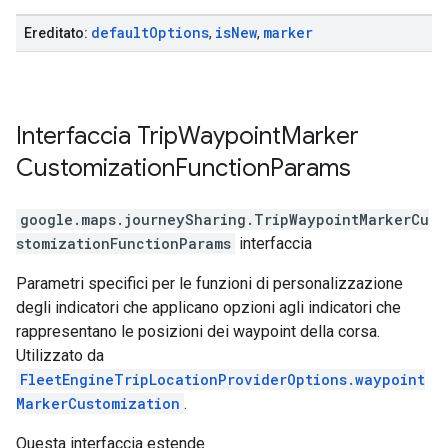
default
Options
is
New
marker
Ereditato:
,
,
Interfaccia
Trip
Waypoint
Marker
Customization
Function
Params
google.maps.journeySharing
.
TripWaypointMarkerCu
stomizationFunctionParams
interfaccia
Parametri specifici per le funzioni di personalizzazione
degli indicatori che applicano opzioni agli indicatori che
rappresentano le posizioni dei waypoint della corsa.
Utilizzato da
FleetEngineTripLocationProviderOptions.waypoint
MarkerCustomization
.
Questa interfaccia estende