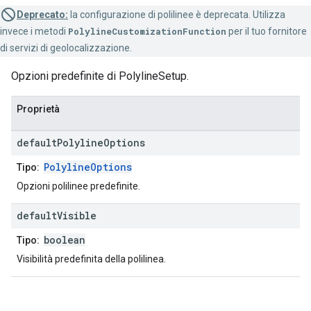
Deprecato:
la configurazione di polilinee è deprecata. Utilizza
invece i metodi
PolylineCustomizationFunction
per il tuo fornitore
di servizi di geolocalizzazione.
Opzioni predefinite di PolylineSetup.
Proprietà
default
Polyline
Options
PolylineOptions
Tipo:
Opzioni polilinee predefinite.
default
Visible
boolean
Tipo:
Visibilità predefinita della polilinea.