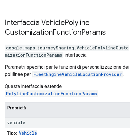
Interfaccia
Vehicle
Polyline
Customization
Function
Params
google.maps.journeySharing
.
VehiclePolylineCusto
mizationFunctionParams
interfaccia
Parametri specifici per le funzioni di personalizzazione dei
polilinee per
FleetEngineVehicleLocationProvider
.
Questa interfaccia estende
PolylineCustomizationFunctionParams
.
Proprietà
vehicle
Vehicle
Tipo: