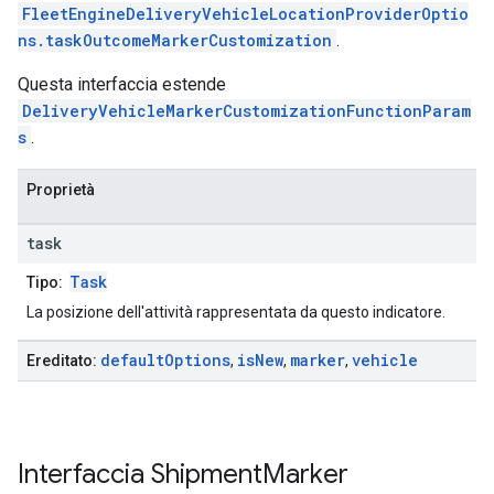
FleetEngineDeliveryVehicleLocationProviderOptio
ns.taskOutcomeMarkerCustomization
.
Questa interfaccia estende
DeliveryVehicleMarkerCustomizationFunctionParam
s
.
Proprietà
task
Task
Tipo:
La posizione dell'attività rappresentata da questo indicatore.
default
Options
is
New
marker
vehicle
Ereditato:
,
,
,
Interfaccia
Shipment
Marker