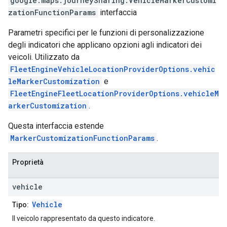
google.maps.journeySharing
.
VehicleMarkerCustomi
zationFunctionParams
interfaccia
Parametri specifici per le funzioni di personalizzazione
degli indicatori che applicano opzioni agli indicatori dei
veicoli. Utilizzato da
FleetEngineVehicleLocationProviderOptions.vehic
leMarkerCustomization
e
FleetEngineFleetLocationProviderOptions.vehicleM
arkerCustomization
.
Questa interfaccia estende
MarkerCustomizationFunctionParams
.
Proprietà
vehicle
Vehicle
Tipo:
Il veicolo rappresentato da questo indicatore.