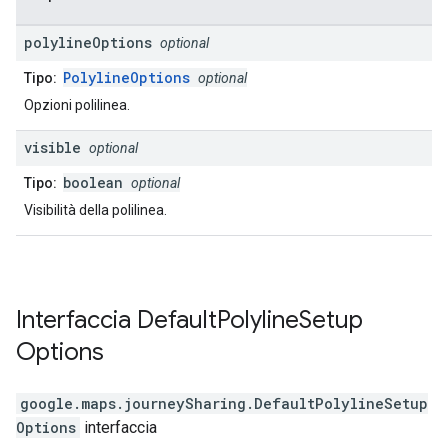
polyline
Options
optional
PolylineOptions
Tipo:
optional
Opzioni polilinea.
visible
optional
boolean
Tipo:
optional
Visibilità della polilinea.
Interfaccia
Default
Polyline
Setup
Options
google.maps.journeySharing
.
DefaultPolylineSetup
Options
interfaccia