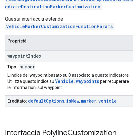
ediateDestinationMarkerCustomization
Questa interfaccia estende
VehicleMarkerCustomizationFunctionParams
.
Proprietà
waypoint
Index
number
Tipo:
L'indice del waypoint basato su 0 associato a questo indicatore.
Vehicle.waypoints
Utilizza questo indice su
per recuperare
le informazioni sul waypoint.
default
Options
is
New
marker
vehicle
Ereditato:
,
,
,
Interfaccia
Polyline
Customization