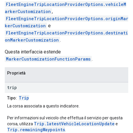
FleetEngineTripLocationProviderOptions.vehicleM
arkerCustomization
,
FleetEngineTripLocationProviderOptions.originMar
kerCustomization
e
FleetEngineTripLocationProviderOptions.destinati
onMarkerCustomization
.
Questa interfaccia estende
MarkerCustomizationFunctionParams
.
Proprietà
trip
Trip
Tipo:
La corsa associata a questo indicatore.
Per informazioni sul veicolo che effettua il servizio per questa
Trip.latestVehicleLocationUpdate
corsa, utilizza
e
Trip.remainingWaypoints
.