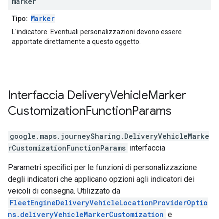
marker
Marker
Tipo:
L'indicatore. Eventuali personalizzazioni devono essere
apportate direttamente a questo oggetto.
Interfaccia
Delivery
Vehicle
Marker
Customization
Function
Params
google.maps.journeySharing
.
DeliveryVehicleMarke
rCustomizationFunctionParams
interfaccia
Parametri specifici per le funzioni di personalizzazione
degli indicatori che applicano opzioni agli indicatori dei
veicoli di consegna. Utilizzato da
FleetEngineDeliveryVehicleLocationProviderOptio
ns.deliveryVehicleMarkerCustomization
e