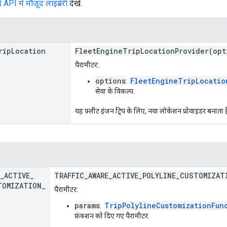
I में मौजूद लाइब्रेरी
देखें.
rip
Location
FleetEngineTripLocationProvider(opt
पैरामीटर:
options
FleetEngineTripLocatio
:
सेवा के विकल्प.
यह फ़्लीट इंजन ट्रिप के लिए, नया लोकेशन प्रोवाइडर बनाता ह
_
ACTIVE
_
TRAFFIC_AWARE_ACTIVE_POLYLINE_CUSTOMIZAT
TOMIZATION
_
पैरामीटर:
params
TripPolylineCustomizationFun
:
फ़ंक्शन को दिए गए पैरामीटर.