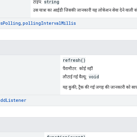
string
टाइप:
उस यात्रा का आईडी जिसकी जानकारी यह लोकेशन सेवा देने वाली कंपनी द
is
Polling
polling
Interval
Millis
,
refresh()
पैरामीटर:
कोई नहीं
void
लौटाई गई वैल्यू:
यह कुकी, ट्रैक की गई जगह की जानकारी को साफ़ त
add
Listener