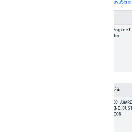
Maps JavaScript AP
निर्माता
Fleet
Engine
T
Provider
स्टैटिक तरीके
TRAFFIC
_
AWARE
POLYLINE
_
CUS
FUNCTION