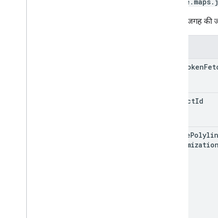
google.maps.
यात्रा की जगह की ज
प्रॉपर्टी
auth
Token
Fet
project
Id
active
Polyli
Customizatio