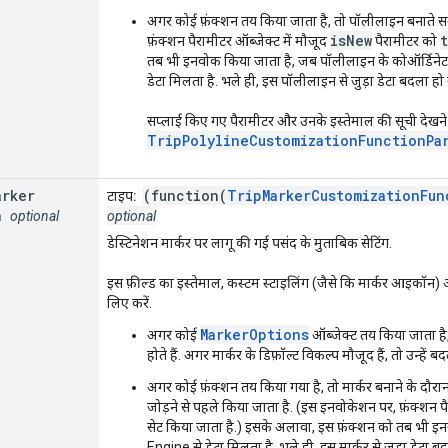
अगर कोई फ़ंक्शन तय किया जाता है, तो पॉलीलाइन बनाते स
isNew
फ़ंक्शन पैरामीटर ऑब्जेक्ट में मौजूद
पैरामीटर को
तब भी इनवोक किया जाता है, जब पॉलीलाइन के कोऑर्डिनेट 
डेटा मिलता है. भले ही, इस पॉलीलाइन से जुड़ा डेटा बदला हो 
सप्लाई किए गए पैरामीटर और उनके इस्तेमाल की सूची देखने
TripPolylineCustomizationFunctionPa
arker
(function(
TripMarkerCustomizationFun
टाइप:
n
optional
optional
डेस्टिनेशन मार्कर पर लागू की गई पसंद के मुताबिक सेटिंग.
इस फ़ील्ड का इस्तेमाल, कस्टम स्टाइलिंग (जैसे कि मार्कर आइकॉन) और 
लिए करें.
MarkerOptions
अगर कोई
ऑब्जेक्ट तय किया जाता है,
होते हैं. अगर मार्कर के डिफ़ॉल्ट विकल्प मौजूद हैं, तो उन्हें 
अगर कोई फ़ंक्शन तय किया गया है, तो मार्कर बनाने के दौरान 
जोड़ने से पहले किया जाता है. (इस इनवोकेशन पर, फ़ंक्शन पै
सेट किया जाता है.) इसके अलावा, इस फ़ंक्शन को तब भी इ
Engine से डेटा मिलता है. भले ही, इस मार्कर से जुड़ा डेटा बद