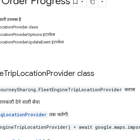
d Order Progress
ारी उपलब्ध है
ocationProvider class
ocationProviderOptions इंटरफ़ेस
ocationProviderUpdateEvent इंटरफ़ेस
e
Trip
Location
Provider
class
journeySharing
.
FleetEngineTripLocationProvider
क्लास
ानकारी देने वाली सेवा.
ngLocationProvider
तक चलेगी.
EngineTripLocationProvider} = await google.maps.impo