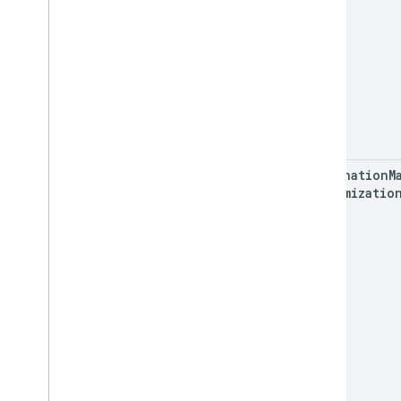
destination
M
Customizatio