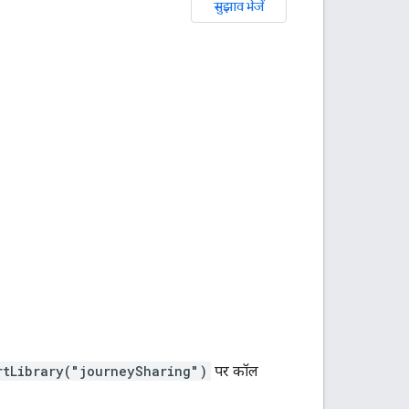
सुझाव भेजें
rtLibrary("journeySharing")
पर कॉल