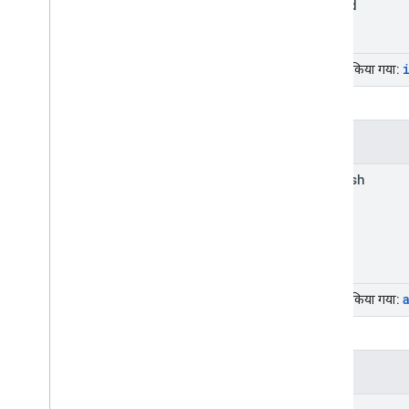
trip
Id
इनहेरिट किया गया:
तरीके
refresh
इनहेरिट किया गया:
इवेंट