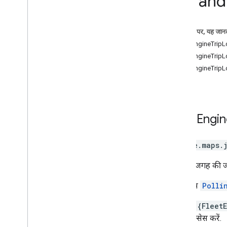
Trip an
3D मैप
पर्यावरण (अल्फा)
इस पेज पर, यह जानक
गतिविधि का प्रतिशत
FleetEngineTripL
मानचित्र दृश्य
FleetEngineTripL
Authentication
FleetEngineTripL
यूज़र इंटरफ़ेस (यूआई) को पसंद के
मुताबिक बनाना
फ़्लीट इंजन की इकाइयां
यात्रा और ऑर्डर की स्थिति
फ़्लीट ट्रैकिंग - लास्ट माइल फ़्लीट
Fleet
Engin
फ़्लीट ट्रैकिंग - मांग पर राइड और डिलीवरी
शिपमेंट ट्रैकिंग
google.maps.
लाइब्रेरी के इंटरफ़ेस
एपीआई का रेफ़रंस v3
.
64 (हर तीन महीने में
यात्रा की जगह की ज
अपडेट होने वाला चैनल)
एपीआई के बारे में जानकारी v3
.
63
यह क्लास
Polli
एपीआई का संदर्भ v3
.
62
const {Fleet
करके ऐक्सेस करें.