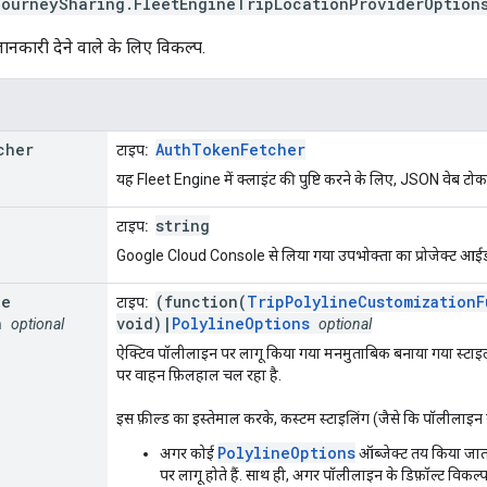
journeySharing
.
FleetEngineTripLocationProviderOption
ानकारी देने वाले के लिए विकल्प.
cher
AuthTokenFetcher
टाइप:
यह Fleet Engine में क्लाइंट की पुष्टि करने के लिए, JSON वेब टो
string
टाइप:
Google Cloud Console से लिया गया उपभोक्ता का प्रोजेक्ट आईड
ne
(function(
TripPolylineCustomizationF
टाइप:
n
void)|
PolylineOptions
optional
optional
ऐक्टिव पॉलीलाइन पर लागू किया गया मनमुताबिक बनाया गया स्टाइल. च
पर वाहन फ़िलहाल चल रहा है.
इस फ़ील्ड का इस्तेमाल करके, कस्टम स्टाइलिंग (जैसे कि पॉलीलाइन का
PolylineOptions
अगर कोई
ऑब्जेक्ट तय किया जात
पर लागू होते हैं. साथ ही, अगर पॉलीलाइन के डिफ़ॉल्ट विकल्प 