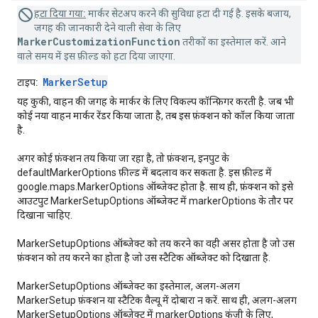
हटा दिया गया:
मार्कर सेटअप करने की सुविधा हटा दी गई है. इसके बजाय,
जगह की जानकारी देने वाली सेवा के लिए
MarkerCustomizationFunction
तरीकों का इस्तेमाल करें. आने
वाले समय में इस फ़ील्ड को हटा दिया जाएगा.
MarkerSetup
टाइप:
यह कुकी, वाहन की जगह के मार्कर के लिए विकल्प कॉन्फ़िगर करती है. जब भी
कोई नया वाहन मार्कर रेंडर किया जाता है, तब इस फ़ंक्शन को कॉल किया जाता
है.
अगर कोई फ़ंक्शन तय किया जा रहा है, तो फ़ंक्शन, इनपुट के
defaultMarkerOptions फ़ील्ड में बदलाव कर सकता है. इस फ़ील्ड में
google.maps.MarkerOptions ऑब्जेक्ट होता है. साथ ही, फ़ंक्शन को इसे
आउटपुट MarkerSetupOptions ऑब्जेक्ट में markerOptions के तौर पर
दिखाना चाहिए.
MarkerSetupOptions ऑब्जेक्ट को तय करने का वही असर होता है जो उस
फ़ंक्शन को तय करने का होता है जो उस स्टैटिक ऑब्जेक्ट को दिखाता है.
MarkerSetupOptions ऑब्जेक्ट का इस्तेमाल, अलग-अलग
MarkerSetup फ़ंक्शन या स्टैटिक वैल्यू में दोबारा न करें. साथ ही, अलग-अलग
MarkerSetupOptions ऑब्जेक्ट में markerOptions कुंजी के लिए,