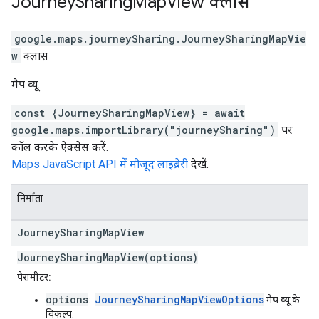
Journey
Sharing
Map
View
क्लास
google.maps.journeySharing
.
JourneySharingMapVie
w
क्लास
मैप व्यू.
const {JourneySharingMapView} = await
google.maps.importLibrary("journeySharing")
पर
कॉल करके ऐक्सेस करें.
Maps JavaScript API में मौजूद लाइब्रेरी
देखें.
निर्माता
Journey
Sharing
Map
View
JourneySharingMapView(options)
पैरामीटर:
options
JourneySharingMapViewOptions
:
मैप व्यू के
विकल्प.