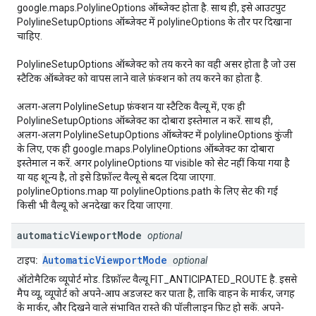
google.maps.PolylineOptions ऑब्जेक्ट होता है. साथ ही, इसे आउटपुट
PolylineSetupOptions ऑब्जेक्ट में polylineOptions के तौर पर दिखाना
चाहिए.
PolylineSetupOptions ऑब्जेक्ट को तय करने का वही असर होता है जो उस
स्टैटिक ऑब्जेक्ट को वापस लाने वाले फ़ंक्शन को तय करने का होता है.
अलग-अलग PolylineSetup फ़ंक्शन या स्टैटिक वैल्यू में, एक ही
PolylineSetupOptions ऑब्जेक्ट का दोबारा इस्तेमाल न करें. साथ ही,
अलग-अलग PolylineSetupOptions ऑब्जेक्ट में polylineOptions कुंजी
के लिए, एक ही google.maps.PolylineOptions ऑब्जेक्ट का दोबारा
इस्तेमाल न करें. अगर polylineOptions या visible को सेट नहीं किया गया है
या यह शून्य है, तो इसे डिफ़ॉल्ट वैल्यू से बदल दिया जाएगा.
polylineOptions.map या polylineOptions.path के लिए सेट की गई
किसी भी वैल्यू को अनदेखा कर दिया जाएगा.
automatic
Viewport
Mode
optional
AutomaticViewportMode
टाइप:
optional
ऑटोमैटिक व्यूपोर्ट मोड. डिफ़ॉल्ट वैल्यू FIT_ANTICIPATED_ROUTE है. इससे
मैप व्यू, व्यूपोर्ट को अपने-आप अडजस्ट कर पाता है, ताकि वाहन के मार्कर, जगह
के मार्कर, और दिखने वाले संभावित रास्ते की पॉलीलाइन फ़िट हो सकें. अपने-