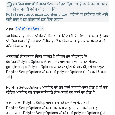
हटा दिया गया:
पॉलीलाइन सेटअप को हटा दिया गया है. इसके बजाय, जगह
की जानकारी देने वाली सेवा के लिए
PolylineCustomizationFunction
तरीकों का इस्तेमाल करें. आने
वाले समय में इस फ़ील्ड को हटा दिया जाएगा.
PolylineSetup
टाइप:
यह विकल्प, चुने गए रास्ते की पॉलीलाइन के लिए कॉन्फ़िगरेशन तय करता है. जब
भी लिया गया कोई नया रूट पॉलीलाइन रेंडर किया जाता है, तब इस फ़ंक्शन को
कॉल किया जाता है.
अगर कोई फ़ंक्शन तय किया जा रहा है, तो फ़ंक्शन को इनपुट के
defaultPolylineOptions फ़ील्ड में बदलाव करना चाहिए. इस फ़ील्ड में
google.maps.PolylineOptions ऑब्जेक्ट होता है. साथ ही, इसे आउटपुट
PolylineSetupOptions ऑब्जेक्ट में polylineOptions के तौर पर दिखाना
चाहिए.
PolylineSetupOptions ऑब्जेक्ट को तय करने का वही असर होता है जो उस
स्टैटिक ऑब्जेक्ट को वापस लाने वाले फ़ंक्शन को तय करने का होता है.
अलग-अलग PolylineSetup फ़ंक्शन या स्टैटिक वैल्यू में, एक ही
PolylineSetupOptions ऑब्जेक्ट का दोबारा इस्तेमाल न करें. साथ ही,
अलग-अलग PolylineSetupOptions ऑब्जेक्ट में polylineOptions कुंजी