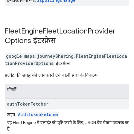
ispollingchange
इनहेरिट किया गया:
Fleet
Engine
Fleet
Location
Provider
Options
इंटरफ़ेस
google.maps.journeySharing
.
FleetEngineFleetLoca
tionProviderOptions
इंटरफ़ेस
फ़्लीट की जगह की जानकारी देने वाली सेवा के विकल्प.
प्रॉपर्टी
auth
Token
Fetcher
AuthTokenFetcher
टाइप:
यह Fleet Engine में क्लाइंट की पुष्टि करने के लिए, JSON वेब टोकन उपलब्ध करात
है.