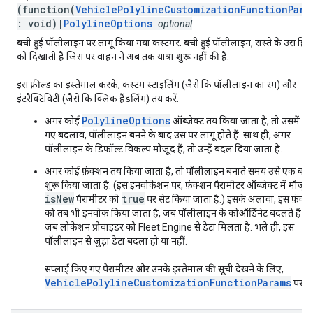
(function(
VehiclePolylineCustomizationFunctionPara
: void)|
PolylineOptions
optional
बची हुई पॉलीलाइन पर लागू किया गया कस्टमर. बची हुई पॉलीलाइन, रास्ते के उस हिस्स
को दिखाती है जिस पर वाहन ने अब तक यात्रा शुरू नहीं की है.
इस फ़ील्ड का इस्तेमाल करके, कस्टम स्टाइलिंग (जैसे कि पॉलीलाइन का रंग) और
इंटरैक्टिविटी (जैसे कि क्लिक हैंडलिंग) तय करें.
PolylineOptions
अगर कोई
ऑब्जेक्ट तय किया जाता है, तो उसमें ब
गए बदलाव, पॉलीलाइन बनने के बाद उस पर लागू होते हैं. साथ ही, अगर
पॉलीलाइन के डिफ़ॉल्ट विकल्प मौजूद हैं, तो उन्हें बदल दिया जाता है.
अगर कोई फ़ंक्शन तय किया जाता है, तो पॉलीलाइन बनाते समय उसे एक बार
शुरू किया जाता है. (इस इनवोकेशन पर, फ़ंक्शन पैरामीटर ऑब्जेक्ट में मौजूद
isNew
true
पैरामीटर को
पर सेट किया जाता है.) इसके अलावा, इस फ़ंक्
को तब भी इनवोक किया जाता है, जब पॉलीलाइन के कोऑर्डिनेट बदलते हैं या
जब लोकेशन प्रोवाइडर को Fleet Engine से डेटा मिलता है. भले ही, इस
पॉलीलाइन से जुड़ा डेटा बदला हो या नहीं.
सप्लाई किए गए पैरामीटर और उनके इस्तेमाल की सूची देखने के लिए,
VehiclePolylineCustomizationFunctionParams
पर जा