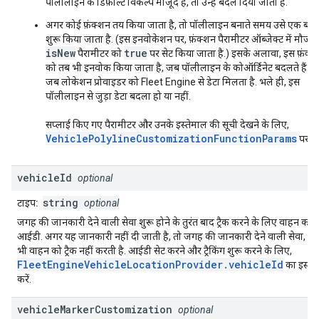
पॉलीलाइन के डिफ़ॉल्ट विकल्प मौजूद हैं, तो उन्हें बदल दिया जाता है.
अगर कोई फ़ंक्शन तय किया जाता है, तो पॉलीलाइन बनाते समय उसे एक बार
शुरू किया जाता है. (इस इनवोकेशन पर, फ़ंक्शन पैरामीटर ऑब्जेक्ट में मौजूद
isNew
true
पैरामीटर को
पर सेट किया जाता है.) इसके अलावा, इस फ़ंक्
को तब भी इनवोक किया जाता है, जब पॉलीलाइन के कोऑर्डिनेट बदलते हैं या
जब लोकेशन प्रोवाइडर को Fleet Engine से डेटा मिलता है. भले ही, इस
पॉलीलाइन से जुड़ा डेटा बदला हो या नहीं.
सप्लाई किए गए पैरामीटर और उनके इस्तेमाल की सूची देखने के लिए,
VehiclePolylineCustomizationFunctionParams
पर जा
vehicle
Id
optional
string
टाइप:
optional
जगह की जानकारी देने वाली सेवा शुरू होने के तुरंत बाद ट्रैक करने के लिए वाहन का
आईडी. अगर यह जानकारी नहीं दी जाती है, तो जगह की जानकारी देने वाली सेवा, क
भी वाहन को ट्रैक नहीं करती है. आईडी सेट करने और ट्रैकिंग शुरू करने के लिए,
FleetEngineVehicleLocationProvider.vehicleId
का इस्ते
करें.
vehicle
Marker
Customization
optional