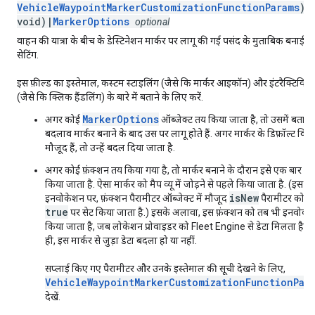
VehicleWaypointMarkerCustomizationFunctionParams
):
void)|
MarkerOptions
optional
वाहन की यात्रा के बीच के डेस्टिनेशन मार्कर पर लागू की गई पसंद के मुताबिक बनाई ग
सेटिंग.
इस फ़ील्ड का इस्तेमाल, कस्टम स्टाइलिंग (जैसे कि मार्कर आइकॉन) और इंटरैक्टिविटी
(जैसे कि क्लिक हैंडलिंग) के बारे में बताने के लिए करें.
MarkerOptions
अगर कोई
ऑब्जेक्ट तय किया जाता है, तो उसमें बताए
बदलाव मार्कर बनाने के बाद उस पर लागू होते हैं. अगर मार्कर के डिफ़ॉल्ट विक
मौजूद हैं, तो उन्हें बदल दिया जाता है.
अगर कोई फ़ंक्शन तय किया गया है, तो मार्कर बनाने के दौरान इसे एक बार ला
किया जाता है. ऐसा मार्कर को मैप व्यू में जोड़ने से पहले किया जाता है. (इस
isNew
इनवोकेशन पर, फ़ंक्शन पैरामीटर ऑब्जेक्ट में मौजूद
पैरामीटर को
true
पर सेट किया जाता है.) इसके अलावा, इस फ़ंक्शन को तब भी इनवोक
किया जाता है, जब लोकेशन प्रोवाइडर को Fleet Engine से डेटा मिलता है. भ
ही, इस मार्कर से जुड़ा डेटा बदला हो या नहीं.
सप्लाई किए गए पैरामीटर और उनके इस्तेमाल की सूची देखने के लिए,
VehicleWaypointMarkerCustomizationFunctionPar
देखें.