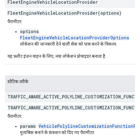
Fleet
Engine
Vehicle
Location
Provider
FleetEngineVehicleLocationProvider(options)
पैरामीटर:
options
:
FleetEngineVehicleLocationProviderOptions
लोकेशन की जानकारी देने वाली सेवा को पास करने के विकल्प.
यह फ़्लीट इंजन वाहन के लिए, नया लोकेशन प्रोवाइडर बनाता है.
स्टैटिक तरीके
TRAFFIC
_
AWARE
_
ACTIVE
_
POLYLINE
_
CUSTOMIZATION
_
FUNCT
TRAFFIC_AWARE_ACTIVE_POLYLINE_CUSTOMIZATION_FUNCTI
पैरामीटर:
params
VehiclePolylineCustomizationFunctionPa
:
मुताबिक बनाने के फ़ंक्शन को दिए गए पैरामीटर.