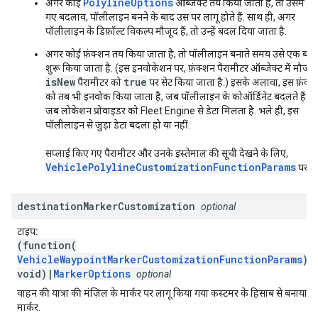
PolylineOptions
अगर कोई
ऑब्जेक्ट तय किया जाता है, तो उसमें ब
गए बदलाव, पॉलीलाइन बनने के बाद उस पर लागू होते हैं. साथ ही, अगर
पॉलीलाइन के डिफ़ॉल्ट विकल्प मौजूद हैं, तो उन्हें बदल दिया जाता है.
अगर कोई फ़ंक्शन तय किया जाता है, तो पॉलीलाइन बनाते समय उसे एक बार
शुरू किया जाता है. (इस इनवोकेशन पर, फ़ंक्शन पैरामीटर ऑब्जेक्ट में मौजूद
isNew
true
पैरामीटर को
पर सेट किया जाता है.) इसके अलावा, इस फ़ंक्
को तब भी इनवोक किया जाता है, जब पॉलीलाइन के कोऑर्डिनेट बदलते हैं या
जब लोकेशन प्रोवाइडर को Fleet Engine से डेटा मिलता है. भले ही, इस
पॉलीलाइन से जुड़ा डेटा बदला हो या नहीं.
सप्लाई किए गए पैरामीटर और उनके इस्तेमाल की सूची देखने के लिए,
VehiclePolylineCustomizationFunctionParams
पर जा
destination
Marker
Customization
optional
टाइप:
(function(
VehicleWaypointMarkerCustomizationFunctionParams
):
void)|
MarkerOptions
optional
वाहन की यात्रा की मंज़िल के मार्कर पर लागू किया गया कस्टमर के हिसाब से बनाया ग
मार्कर.