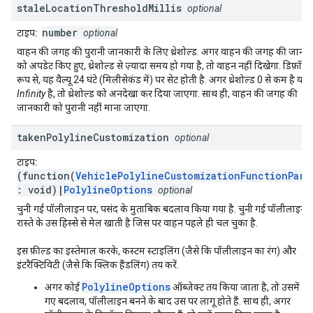
stale
Location
Threshold
Millis
optional
number
टाइप:
optional
वाहन की जगह की पुरानी जानकारी के लिए थ्रेशोल्ड. अगर वाहन की जगह की जानक
को अपडेट किए हुए, थ्रेशोल्ड से ज़्यादा समय हो गया है, तो वाहन नहीं दिखेगा. डिफ़ॉल्ट
रूप से, यह वैल्यू 24 घंटे (मिलीसेकंड में) पर सेट होती है. अगर थ्रेशोल्ड 0 से कम है या
Infinity
है, तो थ्रेशोल्ड को अनदेखा कर दिया जाएगा. साथ ही, वाहन की जगह की
जानकारी को पुरानी नहीं माना जाएगा.
taken
Polyline
Customization
optional
टाइप:
(function(
VehiclePolylineCustomizationFunctionPara
: void)|
PolylineOptions
optional
चुनी गई पॉलीलाइन पर, पसंद के मुताबिक बदलाव किया गया है. चुनी गई पॉलीलाइन,
रास्ते के उस हिस्से से मेल खाती है जिस पर वाहन पहले ही चल चुका है.
इस फ़ील्ड का इस्तेमाल करके, कस्टम स्टाइलिंग (जैसे कि पॉलीलाइन का रंग) और
इंटरैक्टिविटी (जैसे कि क्लिक हैंडलिंग) तय करें.
PolylineOptions
अगर कोई
ऑब्जेक्ट तय किया जाता है, तो उसमें ब
गए बदलाव, पॉलीलाइन बनने के बाद उस पर लागू होते हैं. साथ ही, अगर