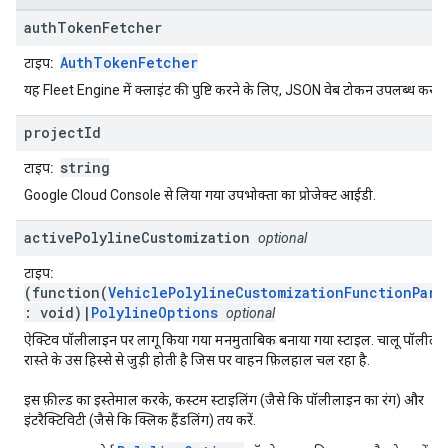
auth
Token
Fetcher
AuthTokenFetcher
टाइप:
यह Fleet Engine में क्लाइंट की पुष्टि करने के लिए, JSON वेब टोकन उपलब्ध कराता
project
Id
string
टाइप:
Google Cloud Console से लिया गया उपभोक्ता का प्रोजेक्ट आईडी.
active
Polyline
Customization
optional
टाइप:
(function(
VehiclePolylineCustomizationFunctionPara
: void)|
PolylineOptions
optional
ऐक्टिव पॉलीलाइन पर लागू किया गया मनमुताबिक बनाया गया स्टाइल. चालू पॉलीला
रास्ते के उस हिस्से से जुड़ी होती है जिस पर वाहन फ़िलहाल चल रहा है.
इस फ़ील्ड का इस्तेमाल करके, कस्टम स्टाइलिंग (जैसे कि पॉलीलाइन का रंग) और
इंटरैक्टिविटी (जैसे कि क्लिक हैंडलिंग) तय करें.