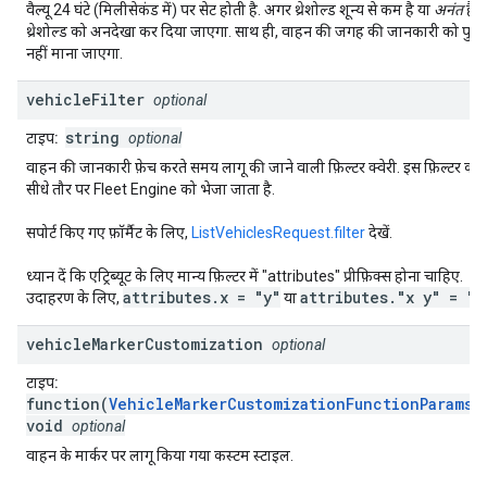
वैल्यू 24 घंटे (मिलीसेकंड में) पर सेट होती है. अगर थ्रेशोल्ड शून्य से कम है या
अनंत
है, 
थ्रेशोल्ड को अनदेखा कर दिया जाएगा. साथ ही, वाहन की जगह की जानकारी को पुरा
नहीं माना जाएगा.
vehicle
Filter
optional
string
टाइप:
optional
वाहन की जानकारी फ़ेच करते समय लागू की जाने वाली फ़िल्टर क्वेरी. इस फ़िल्टर को
सीधे तौर पर Fleet Engine को भेजा जाता है.
सपोर्ट किए गए फ़ॉर्मैट के लिए,
ListVehiclesRequest.filter
देखें.
ध्यान दें कि एट्रिब्यूट के लिए मान्य फ़िल्टर में "attributes" प्रीफ़िक्स होना चाहिए.
attributes.x = "y"
attributes."x y" = "z
उदाहरण के लिए,
या
vehicle
Marker
Customization
optional
टाइप:
function(
VehicleMarkerCustomizationFunctionParams
)
void
optional
वाहन के मार्कर पर लागू किया गया कस्टम स्टाइल.