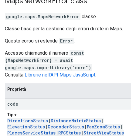
Maps
Network
Error
class
google.maps
.
MapsNetworkError
classe
Classe base per la gestione degli errori di rete in Maps.
Questo corso si estende
Error
.
Accesso chiamando il numero
const
{MapsNetworkError} = await
google.maps.importLibrary("core")
.
Consulta
Librerie nell'API Maps JavaScript
.
Proprietà
code
Tipo:
DirectionsStatus
|
DistanceMatrixStatus
|
ElevationStatus
|
GeocoderStatus
|
MaxZoomStatus
|
PlacesServiceStatus
|
RPCStatus
|
StreetViewStatus