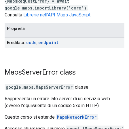
{MapsRequestError} = await
google.maps.importLibrary("core")
.
Consulta
Librerie nell'API Maps JavaScript
.
Proprietà
code
endpoint
Ereditato:
,
Maps
Server
Error
class
google.maps
.
MapsServerError
classe
Rappresenta un errore lato server di un servizio web
(ovvero l'equivalente di un codice 5xx in HTTP).
Questo corso si estende
MapsNetworkError
.
Accesso chiamando il numero
const {MapsServerError}