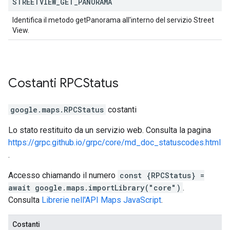
STREETVIEW
_
GET
_
PANORAMA
Identifica il metodo getPanorama all'interno del servizio Street
View.
Costanti
RPCStatus
google.maps
.
RPCStatus
costanti
Lo stato restituito da un servizio web. Consulta la pagina
https://grpc.github.io/grpc/core/md_doc_statuscodes.html
.
Accesso chiamando il numero
const {RPCStatus} =
await google.maps.importLibrary("core")
.
Consulta
Librerie nell'API Maps JavaScript
.
Costanti