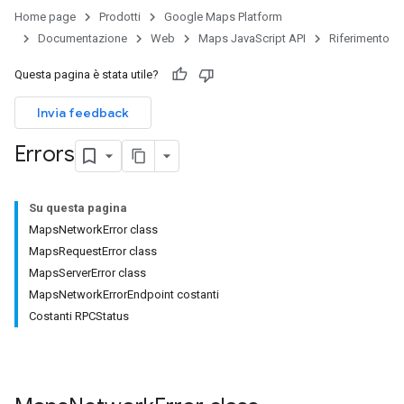
Home page
Prodotti
Google Maps Platform
Documentazione
Web
Maps JavaScript API
Riferimento
Questa pagina è stata utile?
Invia feedback
Errors
Su questa pagina
MapsNetworkError class
MapsRequestError class
MapsServerError class
MapsNetworkErrorEndpoint costanti
Costanti RPCStatus