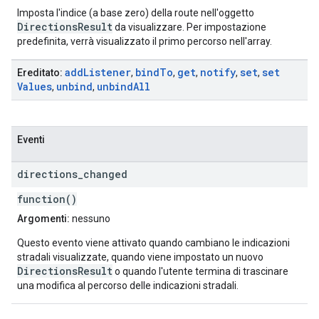
Imposta l'indice (a base zero) della route nell'oggetto
DirectionsResult
da visualizzare. Per impostazione
predefinita, verrà visualizzato il primo percorso nell'array.
add
Listener
bind
To
get
notify
set
set
Ereditato:
,
,
,
,
,
Values
unbind
unbind
All
,
,
Eventi
directions
_
changed
function()
Argomenti:
nessuno
Questo evento viene attivato quando cambiano le indicazioni
stradali visualizzate, quando viene impostato un nuovo
DirectionsResult
o quando l'utente termina di trascinare
una modifica al percorso delle indicazioni stradali.