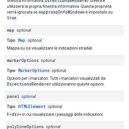
DirectionsRenderer
finestra informativa,
creerà e
utilizzerà la propria finestra informativa. Questa proprietà
suppressInfoWindows
verrà ignorata se
è impostato su
true
.
map
optional
Map
Tipo:
optional
Mappa su cui visualizzare le indicazioni stradali.
marker
Options
optional
MarkerOptions
Tipo:
optional
Opzioni per i marcatori. Tutti i marcatori visualizzati da
DirectionsRenderer
utilizzeranno queste opzioni.
panel
optional
HTMLElement
Tipo:
optional
<div>
Il
in cui visualizzare i passaggi delle indicazioni.
polyline
Options
optional