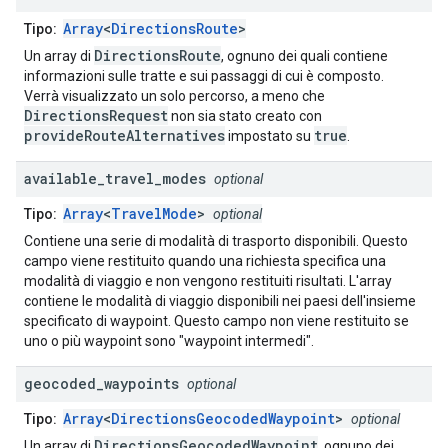
Array
<
DirectionsRoute
>
Tipo:
DirectionsRoute
Un array di
, ognuno dei quali contiene
informazioni sulle tratte e sui passaggi di cui è composto.
Verrà visualizzato un solo percorso, a meno che
DirectionsRequest
non sia stato creato con
provideRouteAlternatives
true
impostato su
.
available
_
travel
_
modes
optional
Array
<
TravelMode
>
Tipo:
optional
Contiene una serie di modalità di trasporto disponibili. Questo
campo viene restituito quando una richiesta specifica una
modalità di viaggio e non vengono restituiti risultati. L'array
contiene le modalità di viaggio disponibili nei paesi dell'insieme
specificato di waypoint. Questo campo non viene restituito se
uno o più waypoint sono "waypoint intermedi".
geocoded
_
waypoints
optional
Array
<
DirectionsGeocodedWaypoint
>
Tipo:
optional
DirectionsGeocodedWaypoint
Un array di
, ognuno dei