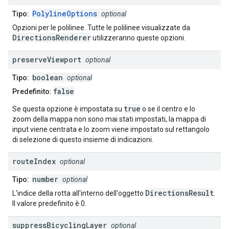
PolylineOptions
Tipo:
optional
Opzioni per le polilinee. Tutte le polilinee visualizzate da
DirectionsRenderer
utilizzeranno queste opzioni.
preserve
Viewport
optional
boolean
Tipo:
optional
false
Predefinito:
true
Se questa opzione è impostata su
o se il centro e lo
zoom della mappa non sono mai stati impostati, la mappa di
input viene centrata e lo zoom viene impostato sul rettangolo
di selezione di questo insieme di indicazioni.
route
Index
optional
number
Tipo:
optional
DirectionsResult
L'indice della rotta all'interno dell'oggetto
.
Il valore predefinito è 0.
suppress
Bicycling
Layer
optional