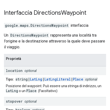
Interfaccia
Directions
Waypoint
google.maps
.
DirectionsWaypoint
interfaccia
Un
DirectionsWaypoint
rappresenta una località tra
l'origine e la destinazione attraverso la quale deve passare
il viaggio.
Proprietà
location
optional
string|
LatLng
|
LatLngLiteral
|
Place
Tipo:
optional
Posizione del waypoint. Può essere una stringa di indirizzo, un
LatLng
Place
o un
. (Facoltativo)
stopover
optional
boolean