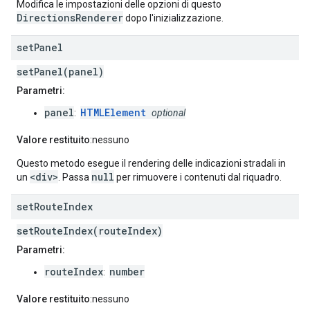
Modifica le impostazioni delle opzioni di questo
DirectionsRenderer
dopo l'inizializzazione.
set
Panel
setPanel(panel)
Parametri:
panel
HTMLElement
:
optional
Valore restituito
:nessuno
Questo metodo esegue il rendering delle indicazioni stradali in
<div>
null
un
. Passa
per rimuovere i contenuti dal riquadro.
set
Route
Index
setRouteIndex(routeIndex)
Parametri:
routeIndex
number
:
Valore restituito
:nessuno