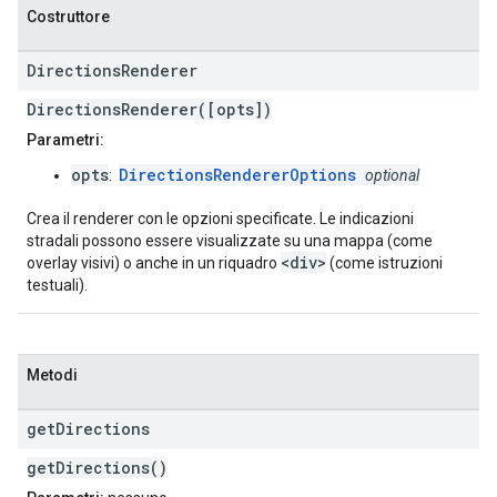
Costruttore
Directions
Renderer
DirectionsRenderer([opts])
Parametri:
opts
DirectionsRendererOptions
:
optional
Crea il renderer con le opzioni specificate. Le indicazioni
stradali possono essere visualizzate su una mappa (come
<div>
overlay visivi) o anche in un riquadro
(come istruzioni
testuali).
Metodi
get
Directions
getDirections()