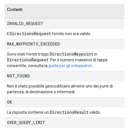
Costanti
INVALID
_
REQUEST
Directions
Request
Il
fornito non era valido.
MAX
_
WAYPOINTS
_
EXCEEDED
Directions
Waypoint
Sono stati forniti troppi
in
Directions
Request
. Per il numero massimo di tappe
consentite, consulta la
guida per gli sviluppatori
.
NOT
_
FOUND
Non è stato possibile geocodificare almeno uno dei punti di
partenza, di destinazione o intermedi.
OK
Directions
Result
La risposta contiene un
valido.
OVER
_
QUERY
_
LIMIT