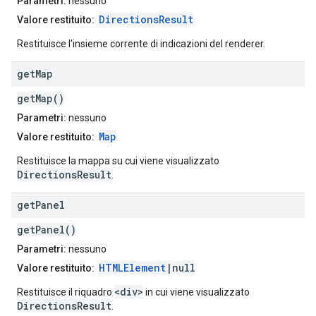
Parametri:
nessuno
DirectionsResult
Valore restituito:
Restituisce l'insieme corrente di indicazioni del renderer.
get
Map
getMap()
Parametri:
nessuno
Map
Valore restituito:
Restituisce la mappa su cui viene visualizzato
DirectionsResult
.
get
Panel
getPanel()
Parametri:
nessuno
HTMLElement
|null
Valore restituito:
<div>
Restituisce il riquadro
in cui viene visualizzato
DirectionsResult
.