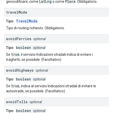
LatLng
Place
geocodificare, come
o come
. Obbligatorio.
travel
Mode
TravelMode
Tipo:
Tipo di routing richiesto. Obbligatorio.
avoid
Ferries
optional
boolean
Tipo:
optional
true
Se
, il servizio Indicazioni stradali indica di evitare i
traghetti, se possibile. (Facoltativo)
avoid
Highways
optional
boolean
Tipo:
optional
true
Se
, indica al servizio Indicazioni stradali di evitare le
autostrade, se possibile. (Facoltativo)
avoid
Tolls
optional
boolean
Tipo:
optional