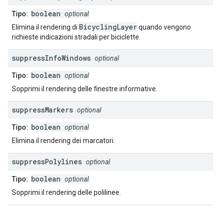
boolean
Tipo:
optional
BicyclingLayer
Elimina il rendering di
quando vengono
richieste indicazioni stradali per biciclette.
suppress
Info
Windows
optional
boolean
Tipo:
optional
Sopprimi il rendering delle finestre informative.
suppress
Markers
optional
boolean
Tipo:
optional
Elimina il rendering dei marcatori.
suppress
Polylines
optional
boolean
Tipo:
optional
Sopprimi il rendering delle polilinee.