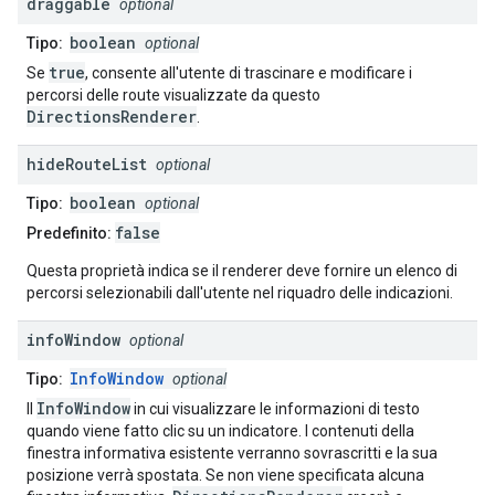
draggable
optional
boolean
Tipo:
optional
true
Se
, consente all'utente di trascinare e modificare i
percorsi delle route visualizzate da questo
DirectionsRenderer
.
hide
Route
List
optional
boolean
Tipo:
optional
false
Predefinito:
Questa proprietà indica se il renderer deve fornire un elenco di
percorsi selezionabili dall'utente nel riquadro delle indicazioni.
info
Window
optional
InfoWindow
Tipo:
optional
InfoWindow
Il
in cui visualizzare le informazioni di testo
quando viene fatto clic su un indicatore. I contenuti della
finestra informativa esistente verranno sovrascritti e la sua
posizione verrà spostata. Se non viene specificata alcuna