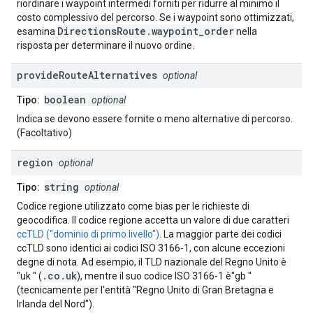
riordinare i waypoint intermedi forniti per ridurre al minimo il
costo complessivo del percorso. Se i waypoint sono ottimizzati,
DirectionsRoute.waypoint_order
esamina
nella
risposta per determinare il nuovo ordine.
provide
Route
Alternatives
optional
boolean
Tipo:
optional
Indica se devono essere fornite o meno alternative di percorso.
(Facoltativo)
region
optional
string
Tipo:
optional
Codice regione utilizzato come bias per le richieste di
geocodifica. Il codice regione accetta un valore di due caratteri
ccTLD ("dominio di primo livello")
. La maggior parte dei codici
ccTLD sono identici ai codici ISO 3166-1, con alcune eccezioni
degne di nota. Ad esempio, il TLD nazionale del Regno Unito è
.co.uk
"uk " (
), mentre il suo codice ISO 3166-1 è"gb "
(tecnicamente per l'entità "Regno Unito di Gran Bretagna e
Irlanda del Nord").