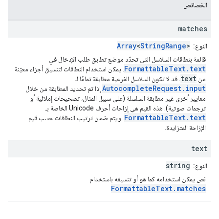
الخصائص
matches
Array
<
StringRange
>
النوع:
قائمة بنطاقات السلاسل التي تحدّد موضع تطابق طلب الإدخال في
FormattableText.text
. يمكن استخدام النطاقات لتنسيق أجزاء معيّنة
text
من
. قد لا تكون السلاسل الفرعية مطابقة تمامًا لـ
AutocompleteRequest.input
إذا تم تحديد المطابقة من خلال
معايير أخرى غير مطابقة السلسلة (على سبيل المثال، تصحيحات إملائية أو
ترجمات صوتية). هذه القيم هي إزاحات أحرف Unicode الخاصة بـ
FormattableText.text
. ويتم ضمان ترتيب النطاقات حسب قيم
الإزاحة المتزايدة.
text
string
النوع:
نص يمكن استخدامه كما هو أو تنسيقه باستخدام
FormattableText.matches