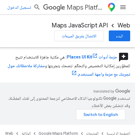
Maps Platform
تسجيل الدخول
Maps JavaScript API
Web
البدء
الاتصال بفريق المبيعات
reviews
حزمة أدوات Places UI Kit
:
هي مكتبة جاهزة للاستخدام تتيح
للمطوّرين إمكانية التخصيص والتحكّم. ننصحك بتجربتها و
مشاركة ملاحظاتك حول
تجربتك مع حزمة واجهة المستخدم.
تستخدم Google تكنولوجيا الذكاء الاصطناعي لترجمة المحتوى إلى لغتك المفضّلة،
وقد تتضمّن بعض الأخطاء.
الصفحة الرئيسية
المنتجات
Google Maps Platform
الوثائق
Web