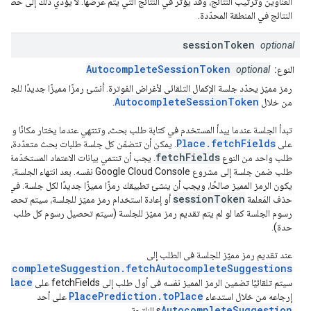
العناوين وترتيب النتائج، وقد يؤثر في النتائج التي يتم عرضها. لا يؤدي ذلك إلى حصر
النتائج في المنطقة المحدّدة.
session
Token
optional
AutocompleteSessionToken
النوع:
optional
رمز مميّز يحدّد جلسة الإكمال التلقائي لأغراض الفوترة. أنشئ رمزًا مميزًا جديدًا للجلسة
AutocompleteSessionToken
من خلال
.
تبدأ الجلسة عندما يبدأ المستخدم في كتابة طلب بحث، وتنتهي عندما يختار مكانًا وينقر
Place.fetchFields
على
. يمكن أن تتضمّن كل جلسة طلبات بحث متعدّدة، يليه
fetchFields
طلب واحد من النوع
. يجب أن تنتمي بيانات الاعتماد المستخدَمة لك
طلب ضمن جلسة إلى مشروع Google Cloud Console نفسه. بعد انتهاء الجلسة، لن
يكون الرمز المميز صالحًا، ويجب أن ينشئ تطبيقك رمزًا مميزًا جديدًا لكل جلسة. في ح
sessionToken
حذف المَعلمة
أو إعادة استخدام رمز مميّز للجلسة، سيتم تحصيل
رسوم الجلسة كما لو لم يتم تقديم رمز مميّز للجلسة (سيتم تحصيل رسوم كل طلب على
حدة).
عند تقديم رمز مميّز للجلسة في الطلب إلى
utocompleteSuggestion.fetchAutocompleteSuggestions
Place
سيتم تلقائيًا تضمين الرمز المميز نفسه في أول طلب إلى fetchFields على
ت
PlacePrediction.toPlace
إرجاعه من خلال استدعاء
على أحد
AutocompleteSuggestion
s الناتجة.