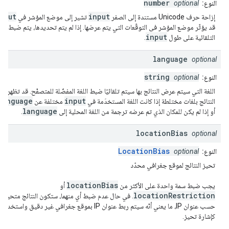
number
النوع:
optional
nput
input
إزاحة حرف Unicode مستندة إلى الصفر
تشير إلى موضع المؤشر في
قد يؤثّر موضع المؤشر في التوقّعات التي يتم عرضها. إذا لم يتم تحديدها، يتم ضبط الق
input
التلقائية على طول
.
language
optional
string
النوع:
optional
اللغة التي سيتم عرض النتائج بها سيتم تلقائيًا ضبط اللغة المفضّلة للمتصفّح. قد تظهر
language
input
النتائج بلغات مختلطة إذا كانت اللغة المستخدَمة في
مختلفة عن
language
أو إذا لم يكن للمكان الذي تم عرضه ترجمة من اللغة المحلية إلى
.
location
Bias
optional
LocationBias
النوع:
optional
تحيز النتائج لموقع جغرافي محدّد
locationBias
يجب ضبط سمة واحدة على الأكثر من
أو
locationRestriction
. في حال عدم ضبط أي منهما، ستكون النتائج متحيزة
حسب عنوان IP، ما يعني أنّه سيتم ربط عنوان IP بموقع جغرافي غير دقيق واستخدامه
كإشارة تحيز.