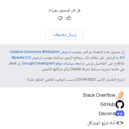
هل كان المحتوى مفيدًا؟
إرسال ملاحظات
إنّ محتوى هذه الصفحة مرخّص بموجب
ترخيص Creative Commons Attribution
4.0‏
ما لم يُنصّ على خلاف ذلك، ونماذج الرموز مرخّصة بموجب
ترخيص Apache 2.0‏
.
للاطّلاع على التفاصيل، يُرجى مراجعة
سياسات موقع Google Developers‏
. إنّ Java
هي علامة تجارية مسجَّلة لشركة Oracle و/أو شركائها التابعين.
تاريخ التعديل الأخير: 2025-09-25 (حسب التوقيت العالمي المتفَّق عليه)
Stack Overflow
GitHub
Discord
أداة تتبّع المشاكل