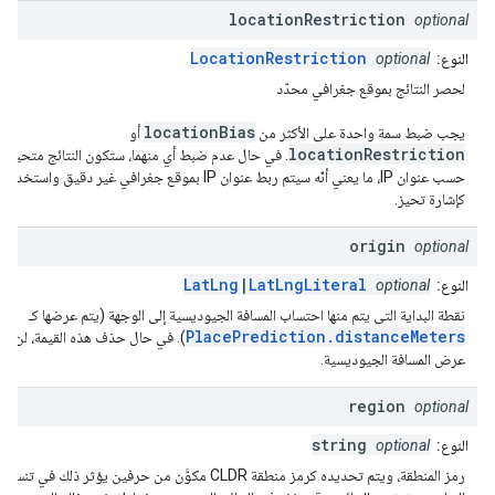
location
Restriction
optional
LocationRestriction
النوع:
optional
لحصر النتائج بموقع جغرافي محدّد
locationBias
يجب ضبط سمة واحدة على الأكثر من
أو
locationRestriction
. في حال عدم ضبط أي منهما، ستكون النتائج متحيزة
حسب عنوان IP، ما يعني أنّه سيتم ربط عنوان IP بموقع جغرافي غير دقيق واستخدامه
كإشارة تحيز.
origin
optional
LatLng
|
LatLngLiteral
النوع:
optional
نقطة البداية التي يتم منها احتساب المسافة الجيوديسية إلى الوجهة (يتم عرضها كـ
PlacePrediction.distanceMeters
). في حال حذف هذه القيمة، لن يت
عرض المسافة الجيوديسية.
region
optional
string
النوع:
optional
رمز المنطقة، ويتم تحديده كرمز منطقة CLDR مكوَّن من حرفين يؤثر ذلك في تنسيق