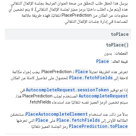
يرسل هذا الحقل طلب التحقّق من صحة العنوان المرتبط بجلسة الإكمال التلقائي
هذه (يتم ملء الطلب داخليًا برمز مميّز لجلسة الإكمال التلقائي). لا يتم تضمين أي
معلومات عن المكان من PlacePrediction تلقائيًا، فهذه طريقة ملائمة
للمساعدة في إدارة جلسات الإكمال التلقائي.
to
Place
toPlace()
المَعلمات:
بدون
Place
قيمة العائد:
Place
تعرض هذه الطريقة تمثيلاً
لـ PlacePrediction. يجب إجراء مكالمة
Place.fetchFields
لاحقة إلى
للحصول على تفاصيل كاملة عن المكان.
AutocompleteRequest.sessionToken
إذا تم توفير
في
AutocompleteRequest
المستخدَم لجلب PlacePrediction هذا،
سيتم تضمين الرمز المميز نفسه تلقائيًا عند استدعاء fetchFields.
PlaceAutocompleteElement
بدلاً من ذلك، عند استخدام
، ستتضمّن
Place
Place.fetchFields
المكالمة الأولى إلى
على
التي تعرضها
PlacePrediction.toPlace
رمز الجلسة المميز تلقائيًا.