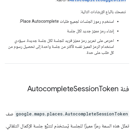
ننصحك باتّباع الإرشادات التالية:
استخدِم رموز الجلسات لجميع طلبات Place Autocomplete.
إنشاء رمز مميّز جديد لكل جلسة
احرص على تمرير رمز مميّز فريد للجلسة لكل جلسة جديدة. سيؤدي
استخدام الرمز المميز نفسه لأكثر من جلسة واحدة إلى تحصيل رسوم من
كل طلب على حدة.
فئة
Token
Session
Autocomplete
AutocompleteSessionToken
.
google.maps.places
صف
تمثّل هذه السمة رمزًا مميزًا للجلسة يُستخدَم لتتبُّع جلسة الإكمال التلقائي.