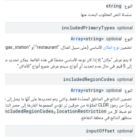
string
النوع:
سلسلة النص المطلوب البحث عنها.
included
Primary
Types
optional
Array
<string>
النوع:
optional
تضمين
نوع المكان
الأساسي (على سبيل المثال، "restaurant" أو "gas_station")
لا يتم عرض "مكان" إلا إذا كان نوعه الأساسي مضمّنًا في هذه القائمة. يمكن تحديد ما ي
إلى 5 قيم. في حال عدم تحديد أي أنواع، سيتم عرض جميع أنواع "الأماكن".
included
Region
Codes
optional
Array
<string>
النوع:
optional
تضمين النتائج في المناطق المحدّدة فقط، والتي يتم تحديدها على أنّها ما يصل إلى 15
رمزًا من رموز CLDR المكوّنة من حرفَين لن تؤدي المجموعة الفارغة إلى حصر النتائج. 
includedRegionCodes
locationRestriction
تم ضبط كل من
و
،
ستظهر النتائج في منطقة التقاطع.
input
Offset
optional