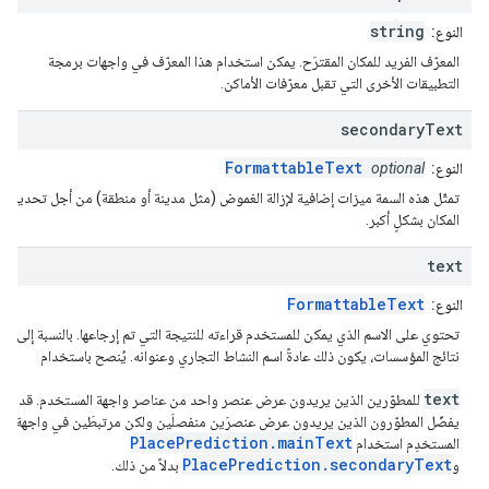
string
النوع:
المعرّف الفريد للمكان المقترَح. يمكن استخدام هذا المعرّف في واجهات برمجة
التطبيقات الأخرى التي تقبل معرّفات الأماكن.
secondary
Text
FormattableText
النوع:
optional
تمثّل هذه السمة ميزات إضافية لإزالة الغموض (مثل مدينة أو منطقة) من أجل تحديد
المكان بشكلٍ أكبر.
text
FormattableText
النوع:
تحتوي على الاسم الذي يمكن للمستخدم قراءته للنتيجة التي تم إرجاعها. بالنسبة إلى
نتائج المؤسسات، يكون ذلك عادةً اسم النشاط التجاري وعنوانه. يُنصح باستخدام
text
للمطوّرين الذين يريدون عرض عنصر واحد من عناصر واجهة المستخدم. قد
يفضّل المطوّرون الذين يريدون عرض عنصرَين منفصلَين ولكن مرتبطَين في واجهة
PlacePrediction.mainText
المستخدِم استخدام
PlacePrediction.secondaryText
و
بدلاً من ذلك.