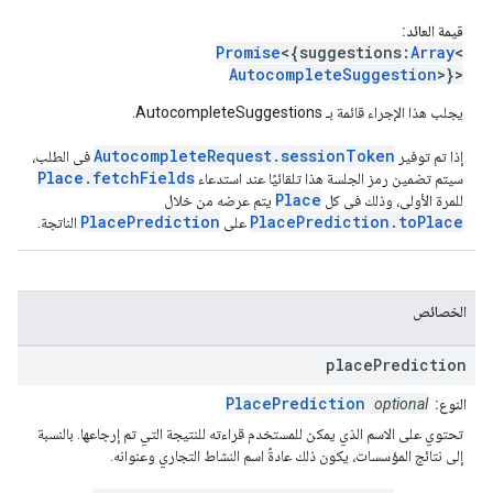
قيمة العائد:
Promise
<{suggestions:
Array
<
AutocompleteSuggestion
>}>
يجلب هذا الإجراء قائمة بـ AutocompleteSuggestions.
AutocompleteRequest.sessionToken
إذا تم توفير
في الطلب،
Place.fetchFields
سيتم تضمين رمز الجلسة هذا تلقائيًا عند استدعاء
Place
للمرة الأولى، وذلك في كل
يتم عرضه من خلال
PlacePrediction
PlacePrediction.toPlace
على
الناتجة.
الخصائص
place
Prediction
PlacePrediction
النوع:
optional
تحتوي على الاسم الذي يمكن للمستخدم قراءته للنتيجة التي تم إرجاعها. بالنسبة
إلى نتائج المؤسسات، يكون ذلك عادةً اسم النشاط التجاري وعنوانه.