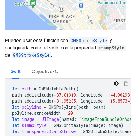
Puedes usar esta función con
GMSSpriteStyle
y
configurarla como el sello con la propiedad
stampStyle
de
GMSStrokeStyle
.
Swift
Objective-C
let
path
=
GMSMutablePath
()
path
.
addLatitude
(
-
37.81319
,
longitude
:
144.96298
)
path
.
addLatitude
(
-
31.95285
,
longitude
:
115.85734
)
let
polyline
=
GMSPolyline
(
path
:
path
)
polyline
.
strokeWidth
=
20
let
image
=
UIImage
(
named
:
"imageFromBundleOrAsse
let
stampStyle
=
GMSSpriteStyle
(
image
:
image
)
let
transparentStampStroke
=
GMSStrokeStyle
.
transp