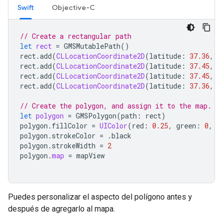
Swift
Objective-C
// Create a rectangular path
let
rect
=
GMSMutablePath
()
rect
.
add
(
CLLocationCoordinate2D
(
latitude
:
37.36
,
l
rect
.
add
(
CLLocationCoordinate2D
(
latitude
:
37.45
,
l
rect
.
add
(
CLLocationCoordinate2D
(
latitude
:
37.45
,
l
rect
.
add
(
CLLocationCoordinate2D
(
latitude
:
37.36
,
l
// Create the polygon, and assign it to the map.
let
polygon
=
GMSPolygon
(
path
:
rect
)
polygon
.
fillColor
=
UIColor
(
red
:
0.25
,
green
:
0
,
b
polygon
.
strokeColor
=
.
black
polygon
.
strokeWidth
=
2
polygon
.
map
=
mapView
Puedes personalizar el aspecto del polígono antes y
después de agregarlo al mapa.