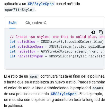
aplicarlo a un
GMSStyleSpan
con el método
spanWithStyle:
.
Swift
Objective-C
// Create two styles: one that is solid blue, and 
let
solidBlue
=
GMSStrokeStyle
.
solidColor
(.
blue
)
let
solidBlueSpan
=
GMSStyleSpan
(
style
:
solidBlue
)
let
redYellow
=
GMSStrokeStyle
.
gradient
(
from
:
.
red
let
redYellowSpan
=
GMSStyleSpan
(
style
:
redYellow
)
El estilo de un
span
continuará hasta el final de la polilínea
o hasta que se establezca un nuevo estilo. Puedes cambiar
el color de toda la línea estableciendo la propiedad
spans
de una polilínea en un solo
GMSStyleSpan
. En el ejemplo,
se muestra cómo aplicar un gradiente en toda la longitud de
la polilínea.