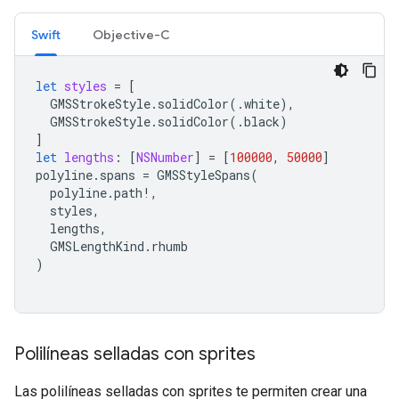
Swift
Objective-C
let
styles
=
[
GMSStrokeStyle
.
solidColor
(.
white
),
GMSStrokeStyle
.
solidColor
(.
black
)
]
let
lengths
:
[
NSNumber
]
=
[
100000
,
50000
]
polyline
.
spans
=
GMSStyleSpans
(
polyline
.
path
!,
styles
,
lengths
,
GMSLengthKind
.
rhumb
)
Polilíneas selladas con sprites
Las polilíneas selladas con sprites te permiten crear una