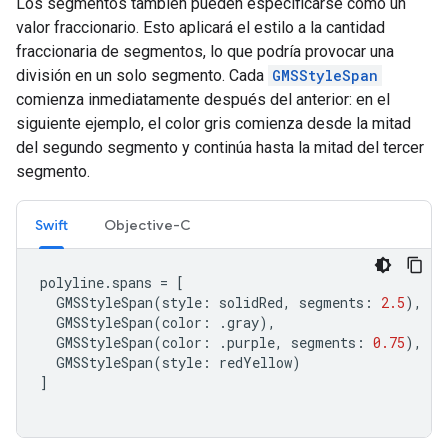
Los segmentos también pueden especificarse como un
valor fraccionario. Esto aplicará el estilo a la cantidad
fraccionaria de segmentos, lo que podría provocar una
división en un solo segmento. Cada
GMSStyleSpan
comienza inmediatamente después del anterior: en el
siguiente ejemplo, el color gris comienza desde la mitad
del segundo segmento y continúa hasta la mitad del tercer
segmento.
Swift
Objective-C
polyline
.
spans
=
[
GMSStyleSpan
(
style
:
solidRed
,
segments
:
2.5
),
GMSStyleSpan
(
color
:
.
gray
),
GMSStyleSpan
(
color
:
.
purple
,
segments
:
0.75
),
GMSStyleSpan
(
style
:
redYellow
)
]