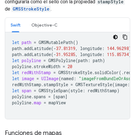
configurarla como el sello con la propiedad
stampStyle
de
GMSStrokeStyle
.
Swift
Objective-C
let
path
=
GMSMutablePath
()
path
.
addLatitude
(
-
37.81319
,
longitude
:
144.96298
)
path
.
addLatitude
(
-
31.95285
,
longitude
:
115.85734
)
let
polyline
=
GMSPolyline
(
path
:
path
)
polyline
.
strokeWidth
=
20
let
redWithStamp
=
GMSStrokeStyle
.
solidColor
(.
red
)
let
image
=
UIImage
(
named
:
"imageFromBundleOrAsse
redWithStamp
.
stampStyle
=
GMSTextureStyle
(
image
:
i
let
span
=
GMSStyleSpan
(
style
:
redWithStamp
)
polyline
.
spans
=
[
span
]
polyline
.
map
=
mapView
Funciones de mapas