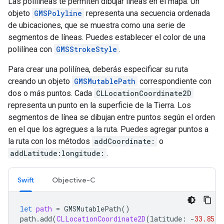
Las polilíneas te permiten dibujar líneas en el mapa. Un
objeto
GMSPolyline
representa una secuencia ordenada
de ubicaciones, que se muestra como una serie de
segmentos de líneas. Puedes establecer el color de una
polilínea con
GMSStrokeStyle
.
Para crear una polilínea, deberás especificar su ruta
creando un objeto
GMSMutablePath
correspondiente con
dos o más puntos. Cada
CLLocationCoordinate2D
representa un punto en la superficie de la Tierra. Los
segmentos de línea se dibujan entre puntos según el orden
en el que los agregues a la ruta. Puedes agregar puntos a
la ruta con los métodos
addCoordinate:
o
addLatitude:longitude:
.
Swift
Objective-C
let
path
=
GMSMutablePath
()
path
.
add
(
CLLocationCoordinate2D
(
latitude
:
-
33.85
,