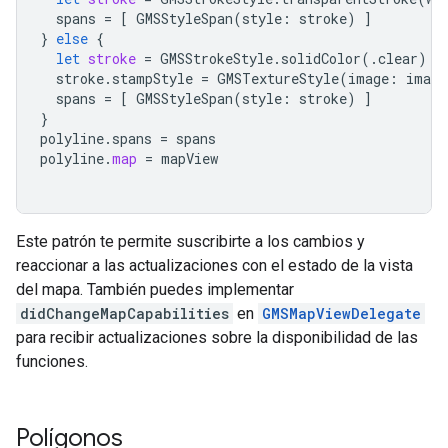
spans
=
[
GMSStyleSpan
(
style
:
stroke
)
]
}
else
{
let
stroke
=
GMSStrokeStyle
.
solidColor
(.
clear
)
stroke
.
stampStyle
=
GMSTextureStyle
(
image
:
image
spans
=
[
GMSStyleSpan
(
style
:
stroke
)
]
}
polyline
.
spans
=
spans
polyline
.
map
=
mapView
Este patrón te permite suscribirte a los cambios y
reaccionar a las actualizaciones con el estado de la vista
del mapa. También puedes implementar
didChangeMapCapabilities
en
GMSMapViewDelegate
para recibir actualizaciones sobre la disponibilidad de las
funciones.
Polígonos