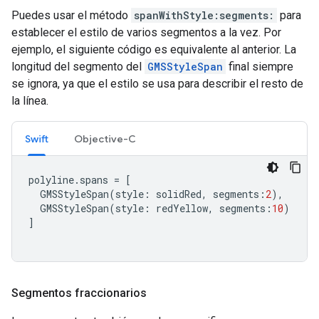
Puedes usar el método
spanWithStyle:segments:
para
establecer el estilo de varios segmentos a la vez. Por
ejemplo, el siguiente código es equivalente al anterior. La
longitud del segmento del
GMSStyleSpan
final siempre
se ignora, ya que el estilo se usa para describir el resto de
la línea.
Swift
Objective-C
polyline
.
spans
=
[
GMSStyleSpan
(
style
:
solidRed
,
segments
:
2
),
GMSStyleSpan
(
style
:
redYellow
,
segments
:
10
)
]
Segmentos fraccionarios