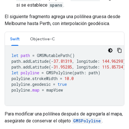
si se establece
spans
.
El siguiente fragmento agrega una polilínea gruesa desde
Melbourne hasta Perth, con interpolación geodésica.
Swift
Objective-C
let
path
=
GMSMutablePath
()
path
.
addLatitude
(
-
37.81319
,
longitude
:
144.96298
)
path
.
addLatitude
(
-
31.95285
,
longitude
:
115.85734
)
let
polyline
=
GMSPolyline
(
path
:
path
)
polyline
.
strokeWidth
=
10.0
polyline
.
geodesic
=
true
polyline
.
map
=
mapView
Para modificar una polilínea después de agregarla al mapa,
asegúrate de conservar el objeto
GMSPolyline
.