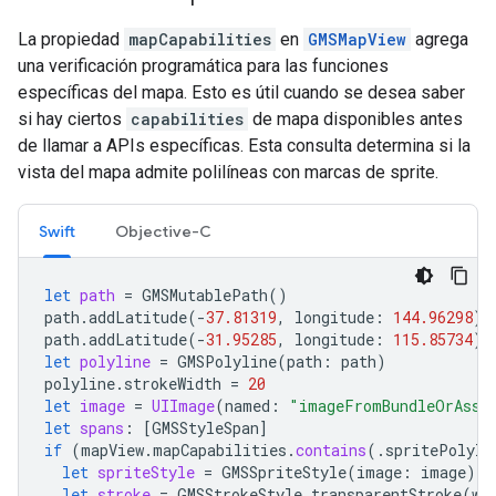
La propiedad
mapCapabilities
en
GMSMapView
agrega
una verificación programática para las funciones
específicas del mapa. Esto es útil cuando se desea saber
si hay ciertos
capabilities
de mapa disponibles antes
de llamar a APIs específicas. Esta consulta determina si la
vista del mapa admite polilíneas con marcas de sprite.
Swift
Objective-C
let
path
=
GMSMutablePath
()
path
.
addLatitude
(
-
37.81319
,
longitude
:
144.96298
)
path
.
addLatitude
(
-
31.95285
,
longitude
:
115.85734
)
let
polyline
=
GMSPolyline
(
path
:
path
)
polyline
.
strokeWidth
=
20
let
image
=
UIImage
(
named
:
"imageFromBundleOrAsse
let
spans
:
[
GMSStyleSpan
]
if
(
mapView
.
mapCapabilities
.
contains
(.
spritePolyli
let
spriteStyle
=
GMSSpriteStyle
(
image
:
image
)
let
stroke
=
GMSStrokeStyle
.
transparentStroke
(
wi