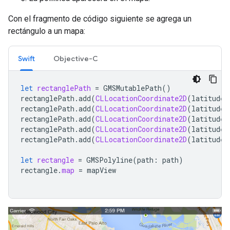
Con el fragmento de código siguiente se agrega un
rectángulo a un mapa:
Swift
Objective-C
let
rectanglePath
=
GMSMutablePath
()
rectanglePath
.
add
(
CLLocationCoordinate2D
(
latitude
:
rectanglePath
.
add
(
CLLocationCoordinate2D
(
latitude
:
rectanglePath
.
add
(
CLLocationCoordinate2D
(
latitude
:
rectanglePath
.
add
(
CLLocationCoordinate2D
(
latitude
:
rectanglePath
.
add
(
CLLocationCoordinate2D
(
latitude
:
let
rectangle
=
GMSPolyline
(
path
:
path
)
rectangle
.
map
=
mapView