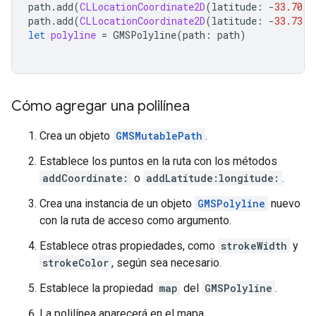
path
.
add
(
CLLocationCoordinate2D
(
latitude
:
-
33.70
,
path
.
add
(
CLLocationCoordinate2D
(
latitude
:
-
33.73
,
let
polyline
=
GMSPolyline
(
path
:
path
)
Cómo agregar una polilínea
Crea un objeto
GMSMutablePath
.
Establece los puntos en la ruta con los métodos
addCoordinate:
o
addLatitude:longitude:
.
Crea una instancia de un objeto
GMSPolyline
nuevo
con la ruta de acceso como argumento.
Establece otras propiedades, como
strokeWidth
y
strokeColor
, según sea necesario.
Establece la propiedad
map
del
GMSPolyline
.
La polilínea aparecerá en el mapa.