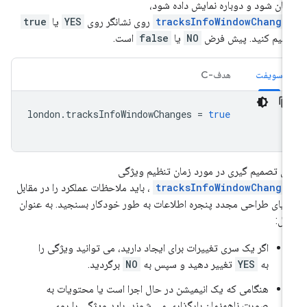
هان شود و دوباره نمایش داده شود،
tracksInfoWindowChange
روی نشانگر روی
YES
یا
true
ظیم کنید. پیش فرض
NO
یا
false
است.
سویفت
هدف-C
london
.
tracksInfoWindowChanges
=
true
ای تصمیم گیری در مورد زمان تنظیم ویژگی
tracksInfoWindowChange
، باید ملاحظات عملکرد را در مقابل
ایای طراحی مجدد پنجره اطلاعات به طور خودکار بسنجید. به عنوان
ال:
اگر یک سری تغییرات برای ایجاد دارید، می توانید ویژگی را
به
YES
تغییر دهید و سپس به
NO
برگردید.
هنگامی که یک انیمیشن در حال اجرا است یا محتویات به
صورت ناهمزمان بارگذاری می شوند، باید ویژگی را روی