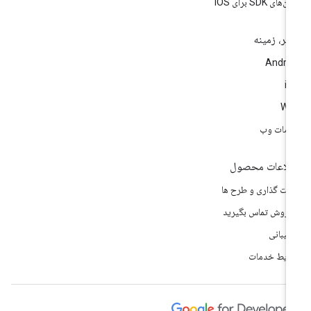
‌های SDK برای iOS
تر، زمینه
Andro
i
We
مات وب
لاعات محصول
مت گذاری و طرح ها
 فروش تماس بگیرید
تیبانی
ایط خدمات