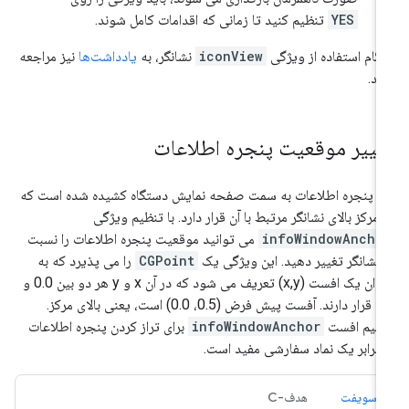
YES
تنظیم کنید تا زمانی که اقدامات کامل شوند.
گام استفاده از ویژگی
iconView
نشانگر، به
یادداشت‌ها
نیز مراجعه
ید.
غییر موقعیت پنجره اطلاعات
 پنجره اطلاعات به سمت صفحه نمایش دستگاه کشیده شده است که
 مرکز بالای نشانگر مرتبط با آن قرار دارد. با تنظیم ویژگی
infoWindowAncho
می توانید موقعیت پنجره اطلاعات را نسبت
 نشانگر تغییر دهید. این ویژگی یک
CGPoint
را می پذیرد که به
عنوان یک افست (x,y) تعریف می شود که در آن x و y هر دو بین 0.0 و
1.0 قرار دارند. آفست پیش فرض (0.5، 0.0) است، یعنی بالای مرکز.
ظیم افست
infoWindowAnchor
برای تراز کردن پنجره اطلاعات
 برابر یک نماد سفارشی مفید است.
سویفت
هدف-C