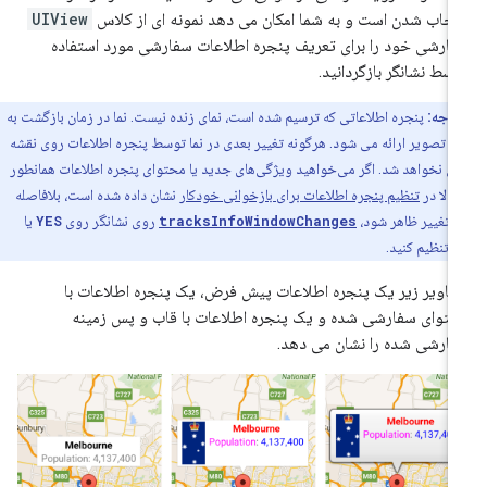
تخاب شدن است و به شما امکان می دهد نمونه ای از کلاس
UIView
ارشی خود را برای تعریف پنجره اطلاعات سفارشی مورد استفاده
سط نشانگر بازگردانید.
توجه:
پنجره اطلاعاتی که ترسیم شده است، نمای زنده نیست. نما در زمان بازگشت به
تصویر ارائه می شود. هرگونه تغییر بعدی در نما توسط پنجره اطلاعات روی نقشه
 نخواهد شد. اگر می‌خواهید ویژگی‌های جدید یا محتوای پنجره اطلاعات همانطور
بالا در
تنظیم پنجره اطلاعات برای بازخوانی خودکار
نشان داده شده است، بلافاصله
 تغییر ظاهر شود،
tracksInfoWindowChanges
روی نشانگر روی
YES
یا
t
تنظیم کنید.
اویر زیر یک پنجره اطلاعات پیش فرض، یک پنجره اطلاعات با
توای سفارشی شده و یک پنجره اطلاعات با قاب و پس زمینه
ارشی شده را نشان می دهد.