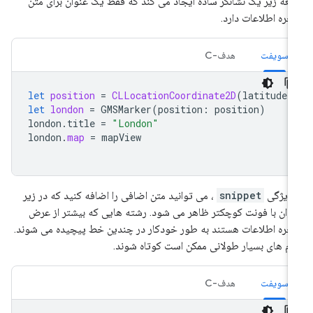
عه زیر یک نشانگر ساده ایجاد می کند که فقط یک عنوان برای متن
جره اطلاعات دارد.
سویفت
هدف-C
let
position
=
CLLocationCoordinate2D
(
latitude
:
let
london
=
GMSMarker
(
position
:
position
)
london
.
title
=
"London"
london
.
map
=
mapView
 ویژگی
snippet
، می توانید متن اضافی را اضافه کنید که در زیر
وان با فونت کوچکتر ظاهر می شود. رشته هایی که بیشتر از عرض
جره اطلاعات هستند به طور خودکار در چندین خط پیچیده می شوند.
ام های بسیار طولانی ممکن است کوتاه شوند.
سویفت
هدف-C