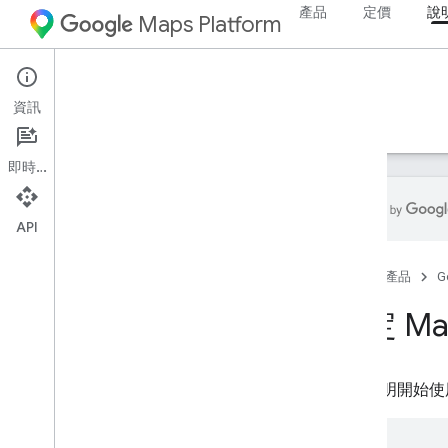
產品
定價
說
Maps Platform
iOS
Maps SDK for iOS
資訊
指南
參考資料
範例
資源
即時通訊
API
Maps SDK for i
OS
首頁
產品
G
總覽
設定 Map
設定
設定 Maps SDK for i
OS
設定 Xcode 專案
本文說明開始使用 M
版本