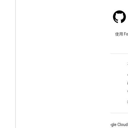
在地圖上繪圖
標記
進階標記
Stack Overflow
標記事件和手勢
使用 google-maps-sdk-ios 標
使用 F
資訊視窗
記提出問題。
形狀
區域疊加層
圖塊圖層
瞭解詳情
開放原始碼程式庫
常見問題
公用程式庫
功能探索工具
合併程式庫
Places SDK for iOS
Android
Chrome
Firebase
Google Cloud