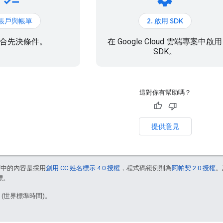
. 帳戶與帳單
2. 啟用 SDK
合先決條件。
在 Google Cloud 雲端專案中啟用
SDK。
這對你有幫助嗎？
提供意見
面中的內容是採用
創用 CC 姓名標示 4.0 授權
，程式碼範例則為
阿帕契 2.0 授權
。
標。
2 (世界標準時間)。