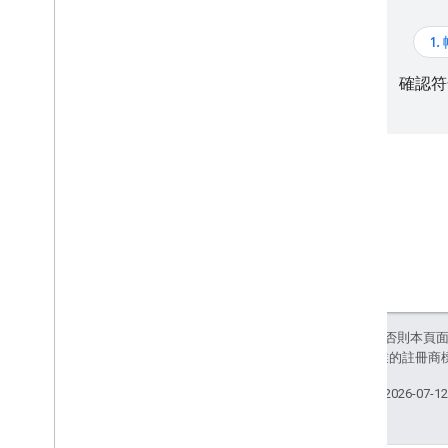
教學課程
加入含有標記的地圖
1
選取目前所在地
確認符
建立地圖
新增地圖
設定地圖
地圖與圖塊座標
商家和其他搜尋點
街景服務
啟動 Google 地圖
自訂地圖
與地圖互動
除非另有註明，否則本頁
攝影機和檢視畫面
和/或其關聯企業的註冊商
控制項和手勢
事件
上次更新時間：2026-07-1
位置資料
反向地理編碼