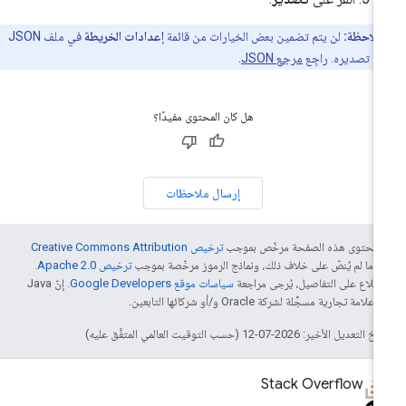
ملاحظة:
لن يتم تضمين بعض الخيارات من قائمة
إعدادات الخريطة
في ملف JSON
تم تصديره. راجِع
مرجع JSON
.
هل كان المحتوى مفيدًا؟
إرسال ملاحظات
ّ محتوى هذه الصفحة مرخّص بموجب
ترخيص Creative Commons Attribution
4‏
ما لم يُنصّ على خلاف ذلك، ونماذج الرموز مرخّصة بموجب
ترخيص Apache 2.0‏
.
اطّلاع على التفاصيل، يُرجى مراجعة
سياسات موقع Google Developers‏
. إنّ Java
لامة تجارية مسجَّلة لشركة Oracle و/أو شركائها التابعين.
التعديل الأخير: 2026-07-12 (حسب التوقيت العالمي المتفَّق عليه)
Stack Overflow