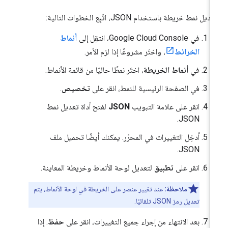
ديل نمط خريطة باستخدام JSON، اتّبِع الخطوات التالية:
في Google Cloud Console، انتقِل إلى
أنماط
الخرائط
، واختَر مشروعًا إذا لزم الأمر.
في
أنماط الخريطة
، اختَر نمطًا حاليًا من قائمة الأنماط.
في الصفحة الرئيسية للنمط، انقر على
تخصيص
.
انقر على علامة التبويب
JSON
لفتح أداة تعديل نمط
JSON.
أدخِل التغييرات في المحرّر. يمكنك أيضًا تحميل ملف
JSON.
انقر على
تطبيق
لتعديل لوحة الأنماط وخريطة المعاينة.
ملاحظة:
عند تغيير عنصر على الخريطة في لوحة الأنماط، يتم
تعديل رمز JSON تلقائيًا.
بعد الانتهاء من إجراء جميع التغييرات، انقر على
حفظ
. إذا