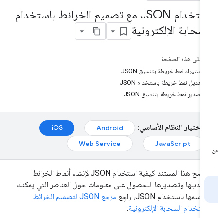
استخدام JSON مع تصميم الخرائط باستخدام
لسحابة الإلكترونية
على هذه الصفحة
استيراد نمط خريطة بتنسيق JSON
تعديل نمط خريطة باستخدام JSON
تصدير نمط خريطة بتنسيق JSON
اختيار النظام الأساسي:
iOS
Android
Web Service
JavaScript
يوضّح هذا المستند كيفية استخدام JSON لإنشاء أنماط الخرائط
عديلها وتصديرها. للحصول على معلومات حول العناصر التي يمكنك
ميمها باستخدام JSON، راجِع
مرجع JSON لتصميم الخرائط
ستخدام السحابة الإلكترونية
.