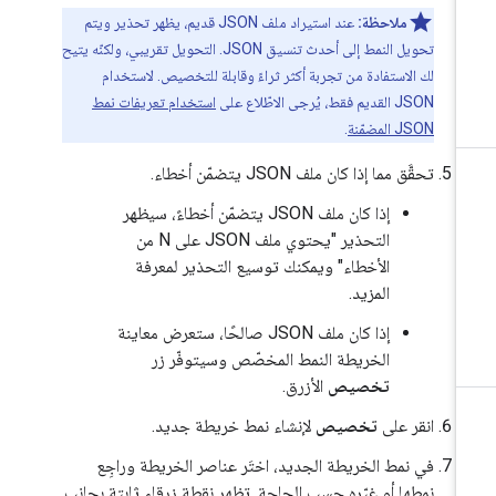
ملاحظة:
عند استيراد ملف JSON قديم، يظهر تحذير ويتم
تحويل النمط إلى أحدث تنسيق JSON. التحويل تقريبي، ولكنّه يتيح
لك الاستفادة من تجربة أكثر ثراءً وقابلة للتخصيص. لاستخدام
JSON القديم فقط، يُرجى الاطّلاع على
استخدام تعريفات نمط
JSON المضمّنة
.
تحقَّق مما إذا كان ملف JSON يتضمّن أخطاء.
إذا كان ملف JSON يتضمّن أخطاءً، سيظهر
التحذير "يحتوي ملف JSON على N من
الأخطاء" ويمكنك توسيع التحذير لمعرفة
المزيد.
إذا كان ملف JSON صالحًا، ستعرض معاينة
الخريطة النمط المخصّص وسيتوفّر زر
تخصيص
الأزرق.
انقر على
تخصيص
لإنشاء نمط خريطة جديد.
في نمط الخريطة الجديد، اختَر عناصر الخريطة وراجِع
نمطها أو غيّره حسب الحاجة. تظهر نقطة زرقاء ثابتة بجانب