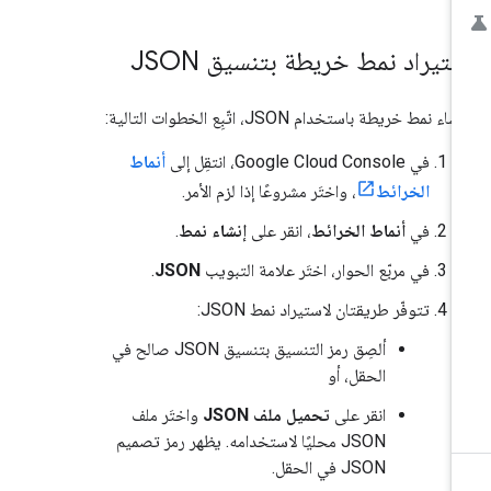
ستيراد نمط خريطة بتنسيق JSON
شاء نمط خريطة باستخدام JSON، اتّبِع الخطوات التالية:
في Google Cloud Console، انتقِل إلى
أنماط
الخرائط
، واختَر مشروعًا إذا لزم الأمر.
في
أنماط الخرائط
، انقر على
إنشاء نمط
.
في مربّع الحوار، اختَر علامة التبويب
JSON
.
تتوفّر طريقتان لاستيراد نمط JSON:
ألصِق رمز التنسيق بتنسيق JSON صالح في
الحقل، أو
انقر على
تحميل ملف JSON
واختَر ملف
JSON محليًا لاستخدامه. يظهر رمز تصميم
JSON في الحقل.