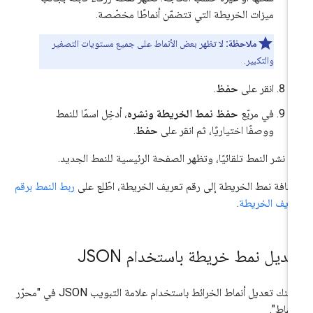
ميزات الخريطة التي تتضمّن أنماطًا مخصّصة.
ملاحظة:
لا تظهر بعض الأنماط على جميع مستويات التصغير
والتكبير.
انقر على
حفظ
.
في مربّع
حفظ نمط الخريطة ونشره
، أدخِل اسمًا للنمط
ووصفًا اختياريًا، ثم انقر على
حفظ
.
م نشر النمط تلقائيًا، وتظهر الصفحة الرئيسية للنمط الجديد.
ضافة نمط الخريطة إلى رقم تعريف الخريطة، اطّلِع على
ربط النمط برقم
ريف الخريطة
.
عديل نمط خريطة باستخدام JSON
يمكنك تعديل أنماط الخرائط باستخدام علامة التبويب JSON في "محرّر
أنماط".