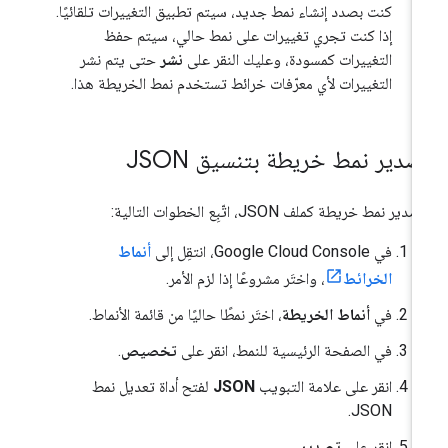
كنت بصدد إنشاء نمط جديد، سيتم تطبيق التغييرات تلقائيًا.
إذا كنت تجري تغييرات على نمط حالي، سيتم حفظ
التغييرات كمسودة، وعليك النقر على
نشر
حتى يتم نشر
التغييرات لأي معرّفات خرائط تستخدم نمط الخريطة هذا.
صدير نمط خريطة بتنسيق JSON
دير نمط خريطة كملف JSON، اتّبِع الخطوات التالية:
في Google Cloud Console، انتقِل إلى
أنماط
الخرائط
، واختَر مشروعًا إذا لزم الأمر.
في
أنماط الخريطة
، اختَر نمطًا حاليًا من قائمة الأنماط.
في الصفحة الرئيسية للنمط، انقر على
تخصيص
.
انقر على علامة التبويب
JSON
لفتح أداة تعديل نمط
JSON.
انقر على
تصدير
.