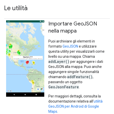
Le utilità
Importare Geo
JSON
nella mappa
Puoi archiviare gli elementi in
formato
GeoJSON
e utilizzare
questa utility per visualizzarli come
livello su una mappa. Chiama
addLayer()
per aggiungere i dati
GeoJSON alla mappa. Puoi anche
aggiungere singole funzionalità
addFeature()
chiamando
,
passando un oggetto
GeoJsonFeature
.
Per maggiori dettagli, consulta la
documentazione relativa all'
utilità
GeoJSON per Android di Google
Maps
.