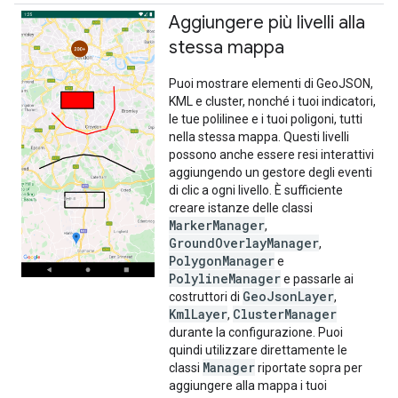
Aggiungere più livelli alla
stessa mappa
Puoi mostrare elementi di GeoJSON,
KML e cluster, nonché i tuoi indicatori,
le tue polilinee e i tuoi poligoni, tutti
nella stessa mappa. Questi livelli
possono anche essere resi interattivi
aggiungendo un gestore degli eventi
di clic a ogni livello. È sufficiente
creare istanze delle classi
MarkerManager
,
GroundOverlayManager
,
PolygonManager
e
PolylineManager
e passarle ai
GeoJsonLayer
costruttori di
,
KmlLayer
ClusterManager
,
durante la configurazione. Puoi
quindi utilizzare direttamente le
Manager
classi
riportate sopra per
aggiungere alla mappa i tuoi