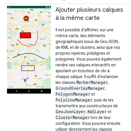
Ajouter plusieurs calques
à la même carte
Il est possible d'afficher, sur une
même carte, des éléments
géographiques issus de GeoJSON,
de KML et de clusters, ainsi que vos
propres repères, polylignes et
polygones. Vous pouvez également
rendre ces calques interactifs en
ajoutant un écouteur de clic à
chaque calque. Il suffit d'instancier
MarkerManager
les classes
,
GroundOverlayManager
,
PolygonManager
et
PolylineManager
, puis de les
transmettre aux constructeurs de
GeoJsonLayer
KmlLayer
,
et
ClusterManager
lors de leur
configuration. Vous pouvez ensuite
utiliser directement les classes