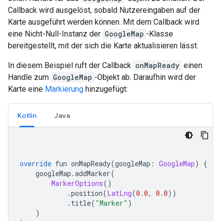
Callback wird ausgelöst, sobald Nutzereingaben auf der
Karte ausgeführt werden können. Mit dem Callback wird
eine Nicht-Null-Instanz der
GoogleMap
-Klasse
bereitgestellt, mit der sich die Karte aktualisieren lässt.
In diesem Beispiel ruft der Callback
onMapReady
einen
Handle zum
GoogleMap
-Objekt ab. Daraufhin wird der
Karte eine
Markierung
hinzugefügt:
Kotlin
Java
override
 fun onMapReady
(
googleMap
:
GoogleMap
)
{
    googleMap
.
addMarker
(
MarkerOptions
()
.
position
(
LatLng
(
0.0
,
0.0
))
.
title
(
"Marker"
)
)