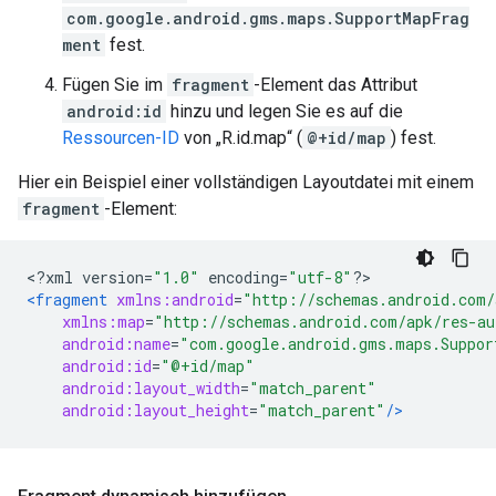
com.google.android.gms.maps.SupportMapFrag
ment
fest.
Fügen Sie im
fragment
-Element das Attribut
android:id
hinzu und legen Sie es auf die
Ressourcen-ID
von „R.id.map“ (
@+id/map
) fest.
Hier ein Beispiel einer vollständigen Layoutdatei mit einem
fragment
-Element:
<?
xml version
=
"1.0"
 encoding
=
"utf-8"
?>
<fragment
xmlns:android
=
"http://schemas.android.com/
xmlns:map
=
"http://schemas.android.com/apk/res-au
android:name
=
"com.google.android.gms.maps.Suppor
android:id
=
"@+id/map"
android:layout_width
=
"match_parent"
android:layout_height
=
"match_parent"
/>