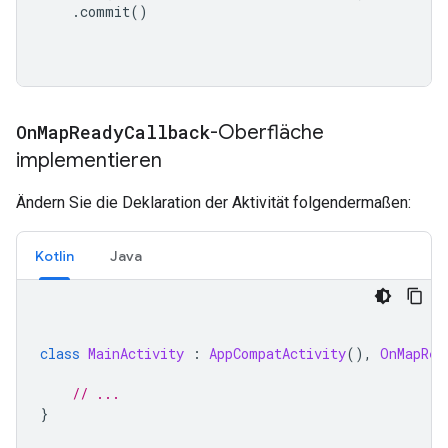
.
commit
()
On
Map
Ready
Callback
-Oberfläche
implementieren
Ändern Sie die Deklaration der Aktivität folgendermaßen:
Kotlin
Java
class
MainActivity
:
AppCompatActivity
(),
OnMapRea
// ...
}