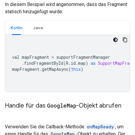
In diesem Beispiel wird angenommen, dass das Fragment
statisch hinzugefügt wurde:
Kotlin
Java
val mapFragment 
=
 supportFragmentManager
.
findFragmentById
(
R
.
id
.
map
)
as
SupportMapFragm
mapFragment
.
getMapAsync
(
this
)
Handle für das
Google
Map
-Objekt abrufen
Verwenden Sie die Callback-Methode
onMapReady
, um
einen Handle für das
GoogleMap
-Objekt zu erhalten. Der