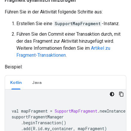
Fragment dynamisch hinzufügen
Führen Sie in der Aktivität folgende Schritte aus:
Erstellen Sie eine
SupportMapFragment
-Instanz.
Führen Sie den Commit einer Transaktion durch, mit
der das Fragment zur Aktivität hinzugefügt wird.
Weitere Informationen finden Sie im
Artikel zu
Fragment-Transaktionen
.
Beispiel:
Kotlin
Java
val mapFragment 
=
SupportMapFragment
.
newInstance
()
supportFragmentManager
.
beginTransaction
()
.
add
(
R
.
id
.
my_container
,
 mapFragment
)