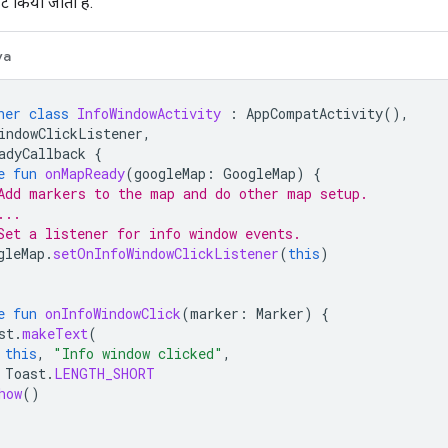
ाइट किया जाता है.
va
ner
class
InfoWindowActivity
:
AppCompatActivity
(),
indowClickListener
,
adyCallback
{
e
fun
onMapReady
(
googleMap
:
GoogleMap
)
{
Add markers to the map and do other map setup.
...
Set a listener for info window events.
gleMap
.
setOnInfoWindowClickListener
(
this
)
e
fun
onInfoWindowClick
(
marker
:
Marker
)
{
st
.
makeText
(
this
,
"Info window clicked"
,
Toast
.
LENGTH_SHORT
how
()