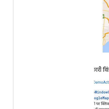
जानकारी विंड
MarkerDemoActiv
OnInfoWindow
लिए,
GoogleMap
वाली विंडो पर क्लि