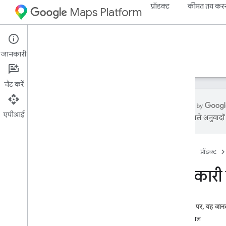
प्रॉडक्ट
कीमत तय कर
Maps Platform
Android
Maps SDK for Android
जानकारी
गाइड
रेफ़रंस
सैंपल
संसाधन
चैट करें
एपीआई
एआई से मिले अनुवादों म
Android के लिए Maps SDK टूल
खास जानकारी
होम पेज
प्रॉडक्ट
क्विकस्टार्ट
जानकारी 
सेटअप
Android के लिए Maps SDK टूल सेट अप
करना
इस पेज पर, यह जानक
Android Studio प्रोजेक्ट सेट अप करना
कोड सैंपल
वर्शन