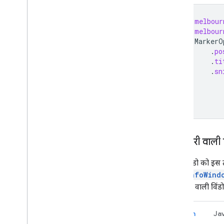
val
melbour
val
melbour
MarkerO
.
po
.
ti
.
sn
)
जानकारी वाली व
सूचना विंडो को इस त
showInfoWind
जानकारी वाली विंड
Kotlin
Ja