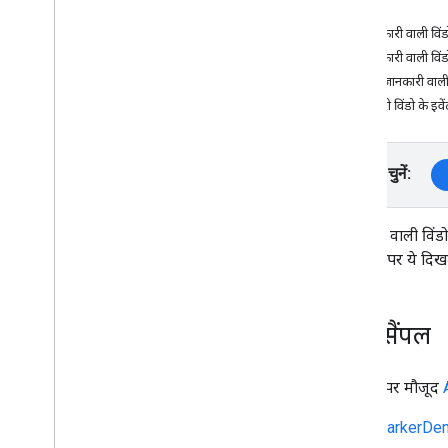
परिचय
जानकारी वाली विंड
टास्क और कॉन्सेप्ट
जानकारी वाली विं
मैप बनाना और उसे कॉन्फ़िगर करना
कस्टम जानकारी वाली 
मैप के साथ इंटरैक्ट करना
जानकारी विंडो के इवें
मैप पर ड्रॉ करें
मार्कर
बेहतर मार्कर
प्लैटफ़ॉर्म चुनें:
जानकारी विंडो
आकृतियां
जानकारी वाली विंडो
ग्राउंड ओवरले
टैप करने पर ये दिखते
टाइल ओवरले
मैप को पसंद के मुताबिक बनाना
सुलभता को बेहतर बनाएं
कोड सैंपल
Wear OS पर Maps API
ओपन सोर्स लाइब्रेरी
GitHub पर मौजूद
यूटिलिटी लाइब्रेरी
MarkerDem
KTX Kotlin एक्सटेंशन