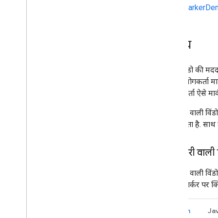
Maps Compose लाइब्रेरी
MarkerDemo
Maps Rx लाइब्रेरी
सीक्रेट ग्रेडल प्लग इन
Maps SDK v3 के बीटा वर्शन से माइग्रेट करें
परिचय
सूचना विंडो की मदद
कोई उपयोगकर्ता मार
उपयोगकर्ता ऐसे मार
जानकारी वाली विंडो 
किया जाता है. साथ ही
जानकारी वाली व
जानकारी वाली विंड
भी उस मार्कर पर क
Kotlin
Ja