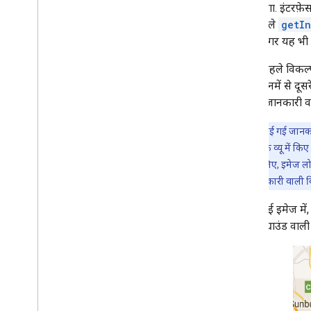
करना होगा. इंटरफ़ेस
सबसे पहले
getI
करेगा. अगर यह भी
इनमें से पहले विकल्
जाएगा. इनमें से दूस
डिफ़ॉल्ट जानकारी वा
ध्यान दें:
दिखाई गई जानकार
इसका मतलब है कि व्यू में किए
करें. उदाहरण के लिए, इमेज लोड
तरीके से, पूरी जानकारी वाली व
नीचे दी गई इमेज मे
और बैकग्राउंड वाली