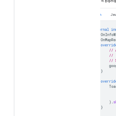
कलर (ग्रे) में हाइल
Kotlin
Ja
internal
in
OnInfoW
OnMapRe
overrid
// 
// 
// 
goo
}
overrid
Toa
).
s
}
}