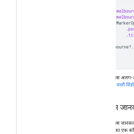
val
melbour
val
melbour
MarkerO
.
po
.
ti
)
melbourne
?.
आपके पास अलग
जानकारी वाली विंडो
कस्टम जानक
आपके पास जानकारी 
इंटरफ़ेस का एक कॉंक