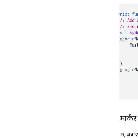
override
fu
// Add 
// and 
val
syd
googleM
Mar
)
googleM
}
किसी मार्कर 
आम तौर पर, जब उपयो