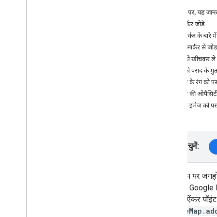
इस पेज पर, यह जानक
टास्क और कॉन्सेप्ट
कोई मार्कर जोड़ें
मैप बनाना और उसे कॉन्फ़िगर करना
किसी मार्कर के बारे म
मैप के साथ इंटरैक्ट करना
डेटा को मार्कर से जोड
मैप पर ड्रॉ करें
मार्कर को खींचकर ले
मार्कर
मार्कर को पसंद के मु
बेहतर मार्कर
मार्कर के रंग को प
जानकारी विंडो
मार्कर की ओपैसिट
आकृतियां
मार्कर इमेज को पस
ग्राउंड ओवरले
टाइल ओवरले
मैप को पसंद के मुताबिक बनाना
प्लैटफ़ॉर्म चुनें:
सुलभता को बेहतर बनाएं
Wear OS पर Maps API
मार्कर, मैप पर जगहो
ओपन सोर्स लाइब्रेरी
आइकॉन, Google Ma
यूटिलिटी लाइब्रेरी
इमेज या ऐंकर पॉइंट
KTX Kotlin एक्सटेंशन
GoogleMap.ad