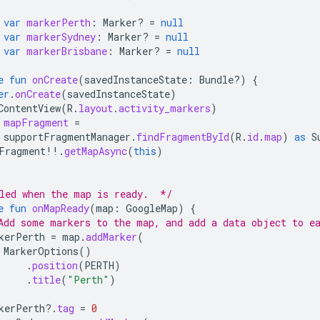
var
markerPerth
:
Marker? 
=
null
var
markerSydney
:
Marker? 
=
null
var
markerBrisbane
:
Marker? 
=
null
e
fun
onCreate
(
savedInstanceState
:
Bundle?)
{
er
.
onCreate
(
savedInstanceState
)
ContentView
(
R
.
layout
.
activity_markers
)
mapFragment
=
supportFragmentManager
.
findFragmentById
(
R
.
id
.
map
)
as
S
Fragment
!!
.
getMapAsync
(
this
)
led when the map is ready.  */
e
fun
onMapReady
(
map
:
GoogleMap
)
{
Add some markers to the map, and add a data object to e
kerPerth
=
map
.
addMarker
(
MarkerOptions
()
.
position
(
PERTH
)
.
title
(
"Perth"
)
kerPerth
?.
tag
=
0