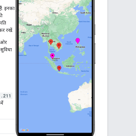
हैं. इनका
की
ुमति
र रखें.
ं ओर
सुविधा
1.211
ें