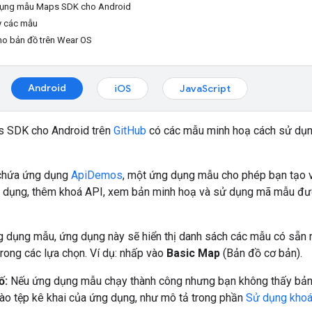
dụng mẫu Maps SDK cho Android
y các mẫu
o bản đồ trên Wear OS
Android
iOS
JavaScript
s SDK cho Android trên
GitHub
có các mẫu minh hoạ cách sử dụ
 chứa ứng dụng
ApiDemos
, một ứng dụng mẫu cho phép bạn tạo 
 dụng, thêm khoá API, xem bản minh hoạ và sử dụng mã mẫu đư
 dụng mẫu, ứng dụng này sẽ hiển thị danh sách các mẫu có sẵn mà
rong các lựa chọn. Ví dụ: nhấp vào
Basic Map
(Bản đồ cơ bản).
ố:
Nếu ứng dụng mẫu chạy thành công nhưng bạn không thấy bản 
ào tệp kê khai của ứng dụng, như mô tả trong phần
Sử dụng khoá