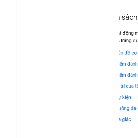
Danh sách
Các hoạt động m
trên các trang 
Bản đồ cơ
Điểm đánh
Điểm đánh
Vị trí của t
Sự kiện
Đường đa 
Đa giác