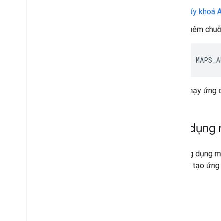
Lấy khoá 
Thêm chuỗ
MAPS_A
Chạy ứng 
Ứng dụng 
Một ứng dụng m
phát khi tạo ứng