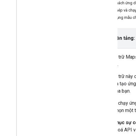
Đa giác
Danh sách ứng 
Sao chép và chạ
Lớp học lập trình và hướng dẫn
Ứng dụng mẫu ch
Thêm bản đồ vào ứng dụng Android
(Kotlin với Compose)
Thêm bản đồ vào ứng dụng Android
Chọn nền tảng:
(Kotlin với Khung hiển thị)
Bản đồ có điểm đánh dấu
Hình nhiều đường và đa giác tượng
Kho lưu trữ Map
trưng cho các tuyến đường và khu vực
Android.
Chọn địa điểm hiện tại
Hiện địa điểm lân cận trong môi trường
Kho lưu trữ này
thực tế tăng cường trên Android (Kotlin)
Nhập và tạo ứng
dụng của bạn.
Khi bạn chạy ứng
mình. Chọn một t
Khắc phục sự c
thêm khoá API v