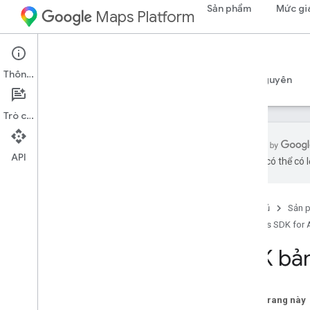
Sản phẩm
Mức gi
Maps Platform
Android
Maps SDK for Android
Thông tin
Hướng dẫn
Tài liệu tham khảo
Mẫu
Tài nguyên
Trò chuyện
API
bằng AI có thể có l
Mẫu
Tổng quan
Trang chủ
Sản 
Bản đồ cơ bản
Maps SDK for 
Điểm đánh dấu
Điểm đánh dấu nâng cao
SDK bản
Vị trí của tôi
Sự kiện
Hình nhiều đường
Trên trang này