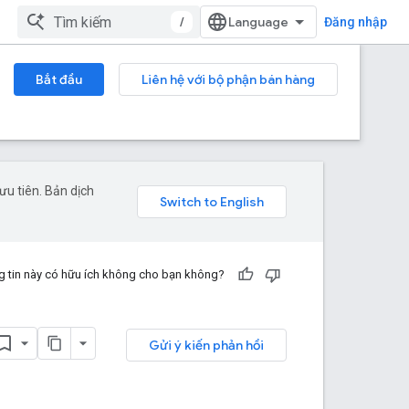
/
Đăng nhập
Bắt đầu
Liên hệ với bộ phận bán hàng
u tiên. Bản dịch
 tin này có hữu ích không cho bạn không?
Gửi ý kiến phản hồi