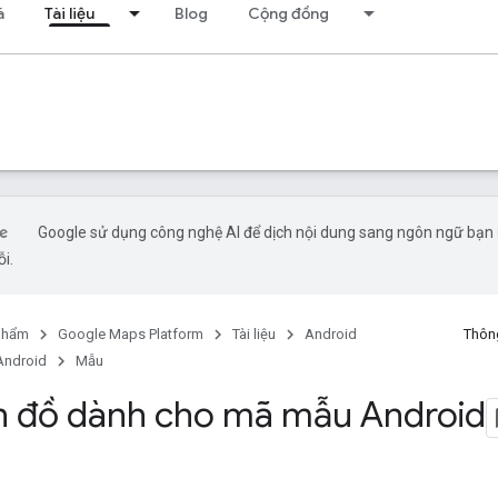
á
Tài liệu
Blog
Cộng đồng
Google sử dụng công nghệ AI để dịch nội dung sang ngôn ngữ bạn ư
ỗi.
phẩm
Google Maps Platform
Tài liệu
Android
Thông
Android
Mẫu
 đồ dành cho mã mẫu Android