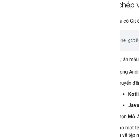
Sao chép 
Bạn phải có Git
git clone git@
Nhập dự án mẫu 
Trong Andr
Chuyển đến
Kotl
Jav
Chọn
Mở
.
Tạo một t
tin về tệp 