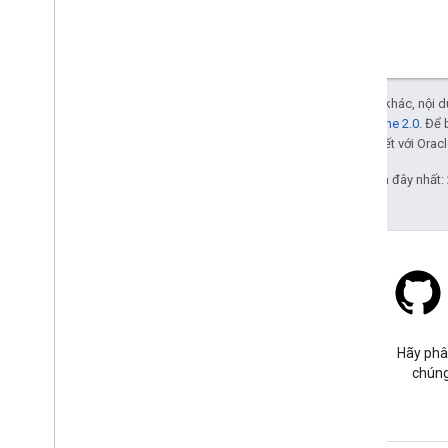
Trừ phi có lưu ý khác, nội
Giấy phép Apache 2.0
. Để 
các đơn vị liên kết với Oracl
Cập nhật lần gần đây nhất:
Stack Overflow
Đặt câu hỏi trong thẻ google-
Hãy phâ
maps.
chúng