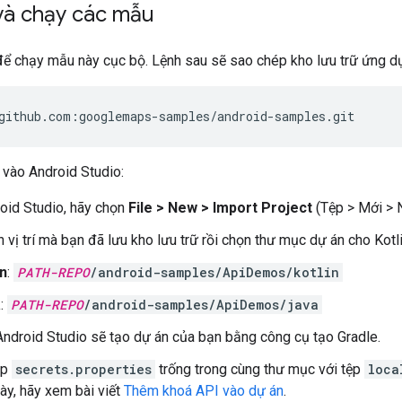
và chạy các mẫu
 để chạy mẫu này cục bộ. Lệnh sau sẽ sao chép kho lưu trữ ứng 
github.com:googlemaps-samples/android-samples.git
vào Android Studio:
oid Studio, hãy chọn
File > New > Import Project
(Tệp > Mới > 
 vị trí mà bạn đã lưu kho lưu trữ rồi chọn thư mục dự án cho Kotl
in
:
PATH-REPO
/android-samples/ApiDemos/kotlin
a
:
PATH-REPO
/android-samples/ApiDemos/java
 Android Studio sẽ tạo dự án của bạn bằng công cụ tạo Gradle.
ệp
secrets.properties
trống trong cùng thư mục với tệp
loca
này, hãy xem bài viết
Thêm khoá API vào dự án
.