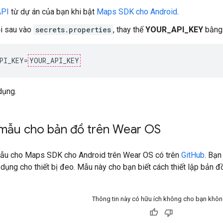
API
từ dự án của bạn khi bật
Maps SDK cho Android
.
i sau vào
secrets.properties
, thay thế
YOUR_API_KEY
bằng 
PI_KEY=
YOUR_API_KEY
dụng.
mẫu cho bản đồ trên Wear OS
ẫu cho Maps SDK cho Android trên Wear OS có trên
GitHub
. Bạn
 dụng cho thiết bị đeo. Mẫu này cho bạn biết cách thiết lập bản 
Thông tin này có hữu ích không cho bạn khô