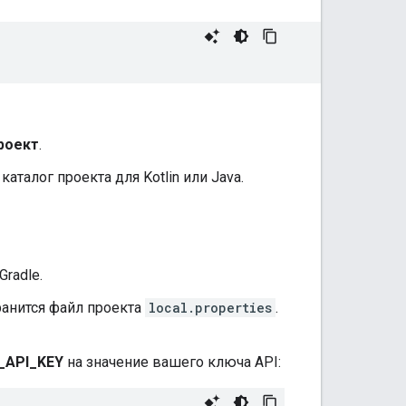
роект
.
талог проекта для Kotlin или Java.
Gradle.
ранится файл проекта
local.properties
.
_API_KEY
на значение вашего ключа API: