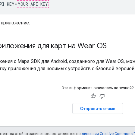
PI_KEY
=
YOUR_API_KEY
 приложение.
иложения для карт на Wear OS
ния с Maps SDK для Android, созданного для Wear OS, мо
тку приложения для носимых устройств с базовой версией 
Эта информация оказалась полезной?
Отправить отзыв
онтент на этой странице предоставляется по
лицензии Creative Commons "