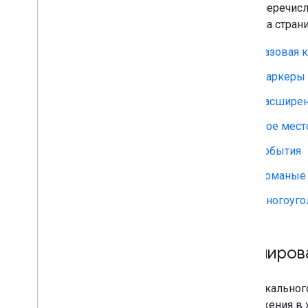
Ниже перечис
найти на стра
Базовая к
Маркеры
Расшире
Мое мест
События
Ломаные 
Многоуго
Клониров
Для локального
приложения в 