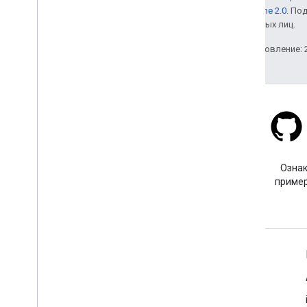
лицензии Apache 2.0
. По
аффилированных лиц.
Последнее обновление: 2
Stack Overflow
Задайте вопрос с тегом
Ознак
google-maps.
пример
Подробнее
Часто задаваемые вопросы
Исследователь возможностей