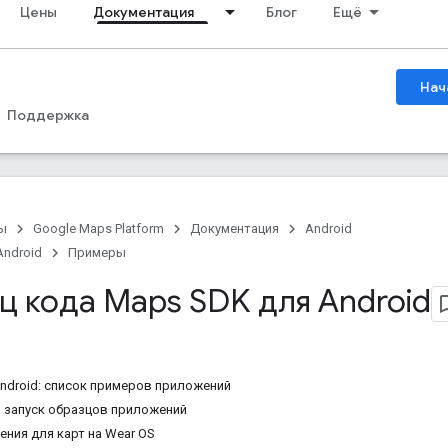
Цены
Документация
Блог
Ещё
Нач
Поддержка
ы
Google Maps Platform
Документация
Android
Android
Примеры
ц кода Maps SDK для Android
ndroid: список примеров приложений
 запуск образцов приложений
ния для карт на Wear OS