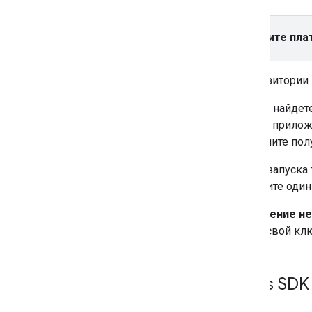
Многоугольники
Руководства и практические
Выберите пла
задания
Добавление карты в приложение
Android (Kotlin с Compose)
В репозитории 
Добавление карты в приложение
Android (Kotlin с Views)
Там вы найдет
Карта с маркером
версии прилож
Ломаные линии и многоугольники
примените пол
для отображения маршрутов и
областей на карте
После запуска
Выбор текущего местоположения
Выберите один
Показ находящихся рядом мест в
дополненной реальности на Android
Устранение н
(Kotlin)
ли вы свой кл
Maps SDK 