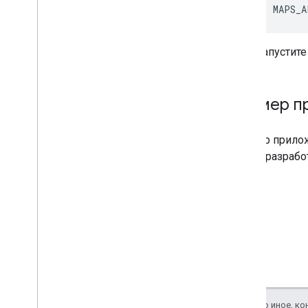
MAPS_A
Запустите
Пример пр
Пример приложе
начать разрабо
Если не указано иное, к