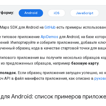
тформу:
Android
iOS
JavaScript
Maps SDK для Android на
GitHub
есть примеры использовани
е типовое приложение
ApiDemos
для Android, на базе кото
ений. Импортируйте и соберите приложение, добавьте клю
ученный образец кода в качестве стартовой точки для ваш
 типового приложения вы получите несколько образцов код
 из предложенных образцов, например
базовую карту
.
еполадок.
Если образец приложения запущен успешно, но ка
юч API в файл манифеста приложения, как описано в
руков
для Android: список примеров прилож