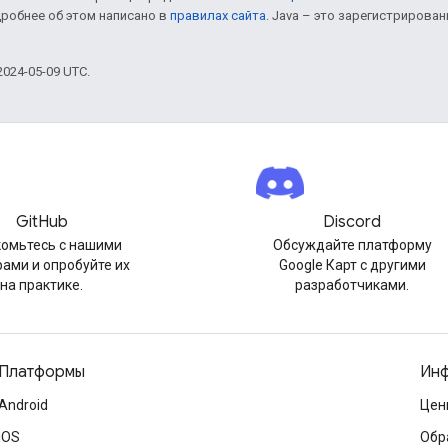
дробнее об этом написано в
правилах сайта
. Java – это зарегистрирова
024-05-09 UTC.
GitHub
Discord
омьтесь с нашими
Обсуждайте платформу
ами и опробуйте их
Google Карт с другими
на практике.
разработчиками.
Платформы
Инф
Android
Цен
iOS
Обр