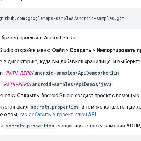
github.com:googlemaps-samples/android-samples.git
бразец проекта в Android Studio:
 Studio откройте меню
Файл > Создать > Импортировать п
 в директорию, куда вы добавили хранилище, и выберите ка
in
:
PATH-REPO
/android-samples/ApiDemos/kotlin
a
:
PATH-REPO
/android-samples/ApiDemos/java
кнопку
Открыть
. Android Studio создаст проект с помощью 
 пустой файл
secrets.properties
в том же каталоге, где х
е о том,
как добавить в проект ключ API
…
 в
secrets.properties
следующую строку, заменив
YOUR