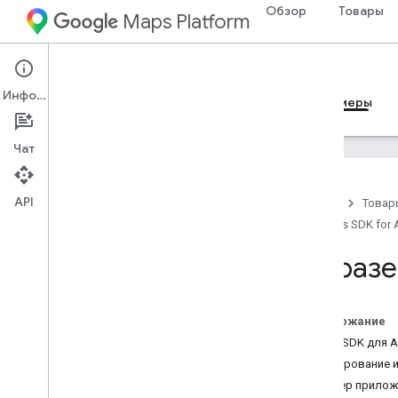
Обзор
Товары
Maps Platform
Android
Maps SDK for Android
Информация
Руководства
Справочные материалы
Примеры
Чат
API
Главная
Товар
Maps SDK for 
Примеры
Обзор
Образе
Базовая карта
Маркеры
Расширенные маркеры
Содержание
Мое местоположение
Maps SDK для A
Мероприятия
Клонирование и
Ломаные линии
Пример приложе