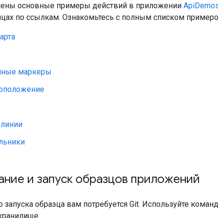
лены основные примеры действий в приложении
ApiDemo
ницах по ссылкам. Ознакомьтесь с полным списком пример
арта
нные маркеры
оположение
линии
льники
ание и запуск образцов приложений
 запуска образца вам потребуется Git. Используйте коман
хранилище.