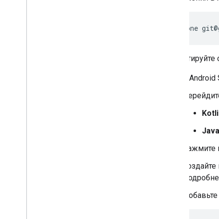
git clone git@
Импортируйте о
В Android
Перейдите
Kotl
Jav
Нажмите 
Создайте
Подробне
Добавьте