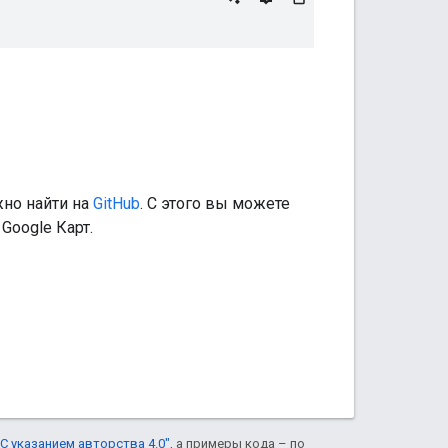
жно найти на
GitHub
. С этого вы можете
Google Карт.
С указанием авторства 4.0"
, а примеры кода – по