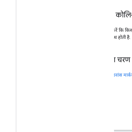
मार्कर कोल
यह तय करें कि किसी 
पर उपलब्ध होती है.
अगला चरण
ऐडवांस मार्क