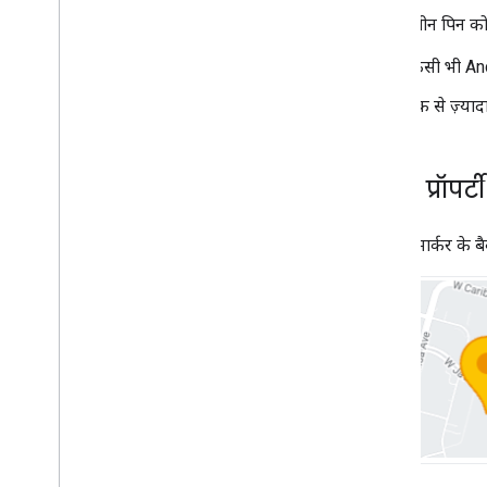
रंगीन पिन क
ओपन सोर्स लाइब्रेरी
किसी भी A
यूटिलिटी लाइब्रेरी
KTX Kotlin एक्सटेंशन
एक से ज़्यादा
Maps Compose लाइब्रेरी
Maps Rx लाइब्रेरी
सीक्रेट ग्रेडल प्लग इन
मार्कर प्रॉप
Maps SDK v3 के बीटा वर्शन से माइग्रेट करें
डिफ़ॉल्ट मार्कर के ब