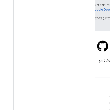
जब तक कुछ अलग से न बताया जाए
जानकारी के लिए,
Google Devel
आखिरी बार 2026-07-12 (UTC)
स्टैक ओवरफ़्लो
google-maps टैग के तहत सवाल
हमारे सैं
पूछें.
और जानें
अक्सर पूछे जाने वाले सवाल
Capabilities Explorer