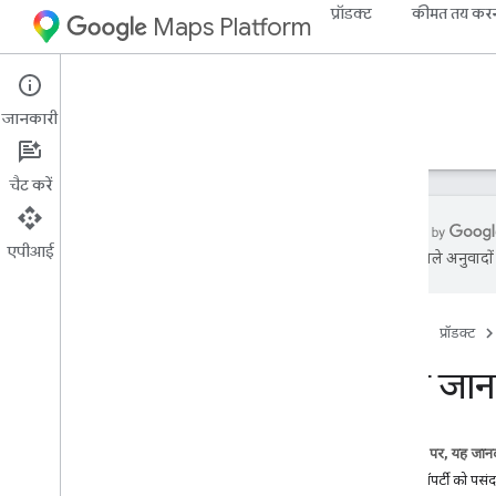
प्रॉडक्ट
कीमत तय कर
Maps Platform
Android
Maps SDK for Android
जानकारी
गाइड
रेफ़रंस
सैंपल
संसाधन
चैट करें
एपीआई
एआई से मिले अनुवादों म
Android के लिए Maps SDK टूल
खास जानकारी
होम पेज
प्रॉडक्ट
क्विकस्टार्ट
खास जान
सेटअप
Android के लिए Maps SDK टूल सेट अप
करना
इस पेज पर, यह जानक
Android Studio प्रोजेक्ट सेट अप करना
मार्कर प्रॉपर्टी को पस
वर्शन