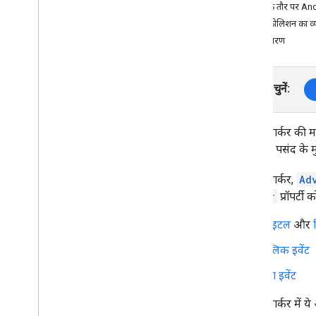
मार्कर के तौर पर And
मार्कर कोलिशन का व
टास्क और कॉन्सेप्ट
अगला चरण
मैप बनाना और उसे कॉन्फ़िगर करना
मैप के साथ इंटरैक्ट करना
मैप पर ड्रॉ करें
प्लैटफ़ॉर्म चुनें:
मार्कर
बेहतर मार्कर
ऐडवांस मार्कर की मद
खास जानकारी
के रंग को पसंद के 
शुरू करना
बेहतर मार्कर बनाना
ऐडवांस मार्कर,
Ad
टकराव के व्यवहार और किसको दिखे को
कंट्रोल करना
Marker
प्रॉपर्टी
जानकारी विंडो
टाइटल
और
आकृतियां
ग्राउंड ओवरले
क्लिक इवेंट
टाइल ओवरले
ड्रैग इवेंट
मैप को पसंद के मुताबिक बनाना
सुलभता को बेहतर बनाएं
ऐडवांस मार्कर में ये
Wear OS पर Maps API