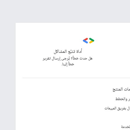
أداة تتبّع المشاكل
هل حدث خطأ؟ يُرجى إرسال تقرير
خطأ إلينا.
ات المنتج
ار والخطط
ل بفريق المبيعات
لخدمة