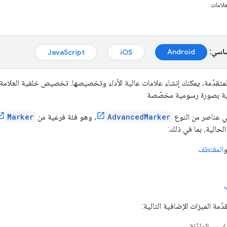
علامات
ساسي:
Android‏
iOS‏
JavaScript‏
لمتقدّمة، يمكنك إنشاء علامات عالية الأداء وتخصيصها. تخصيص خلفية العلامة
اضية بصورة رسومية مخصّصة
هي عناصر من النوع
AdvancedMarker
، وهو فئة فرعية من
Marker
لحالية، بما في ذلك:
المقتطف
ّمة الميزات الإضافية التالية:
يس الملوّنة