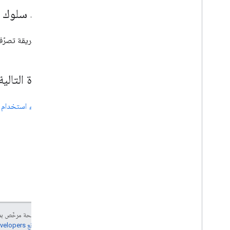
تحديد سلوك ت
تحديد طريقة تصرّف ا
الخطوة التالية
بدء استخدام ا
إنّ محتوى هذه الصفحة مرخّص 
مراجعة
سياسات موقع Google Developers‏