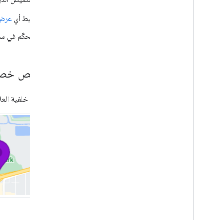
ضبط أي
عرض
المكتبات المفتوحة المصدر
مكتبة الأدوات
التحكّم في س
إضافات KTX Kotlin
مكتبة "إنشاء" في "خرائط Google"
مكتبة Rx للخرائط
تخصيص خصائ
المكوّن الإضافي Secrets Gradle
نقل البيانات من الإصدار 3 التجريبي من
تخصيص خلفية العلام
حزمة تطوير البرامج (SDK) للخرائط