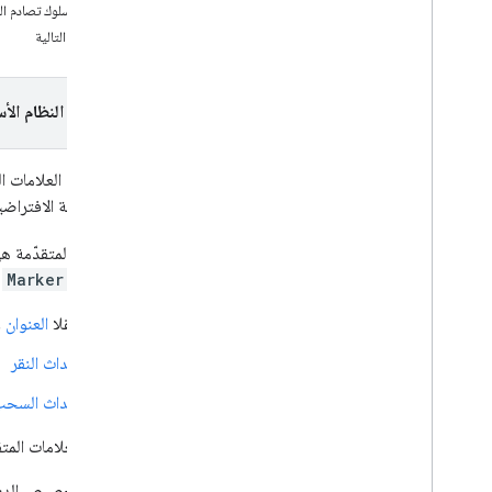
تحديد سلوك تصادم ال
الإصدارات
الخطوة التالية
المهام والمفاهيم
إنشاء خريطة وضبطها
اختيار النظام الأ
التفاعل مع خريطة
الرسم على الخريطة
المحدِّدات
باستخدام العلامات ا
محددات متقدمة
رمز العلامة الافتر
نظرة عامة
البدء
العلامات المتقدّمة 
إنشاء علامة متقدّمة
خصائص
Marker
ا
التحكم في سلوك التصادم ورؤية الشاشة
حقلا
العنوان
و
نوافذ المعلومات
أشكال
أحداث النقر
تراكبات الأرض
أحداث السحب
تراكبات الصور
تخصيص الخرائط
تضيف العلامات المتقد
تحسين إمكانية الوصول
Maps API على Wear OS
تخصيص الدباب