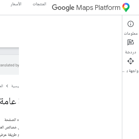
المنتجات
الأسعار
Maps Platform
Maps SDK for Android
Android
معلومات
الأدلة
المرجع
نماذج
الموارد
دردشة
واجهة برمجة التطبيقات
حزمة تطوير البرامج بالاستناد إلى بيانات "خرائط
Google" للتطبيقات المتوافقة مع Android
الصفحة الرئيسية
ال
نظرة عامة
نظرة عامة
التشغيل السريع
الإعداد
على هذه الصفحة
إعداد "حزمة تطوير البرامج بالاستناد إلى بيانات
تخصيص خصائص العل
خرائط Google" لنظام التشغيل Android
استخدام طريقة عرض Android كعلا
إعداد مشروع في "استوديو Android"