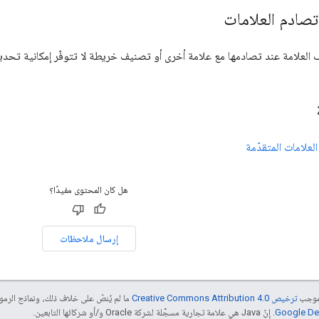
صادم العلامات
لعلامة عند تصادمها مع علامة أخرى أو تصنيف خريطة لا تتوفّر إمكانية تحديد ا
لعلامات المتقدّمة
هل كان المحتوى مفيدًا؟
إرسال ملاحظات
بموجب
ترخيص Creative Commons Attribution 4.0‏
ما لم يُنصّ على خلاف ذلك، ونماذج الر
. إنّ Java هي علامة تجارية مسجَّلة لشركة Oracle و/أو شركائها التابعين.