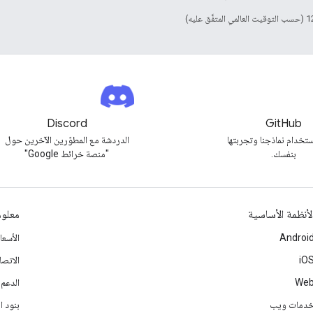
Discord
GitHub
تخدام نماذجنا وتجربتها
الدردشة مع المطوّرين الآخرين حول
بنفسك.
"منصة خرائط Google"
لأنظمة الأساسية
معلوم
Androi
الأسع
iO
الاتصا
We
الدعم
دمات ويب
بنود ا