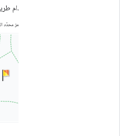
استخدام طريقة عرض d
استبدِل رمز محدّد الم