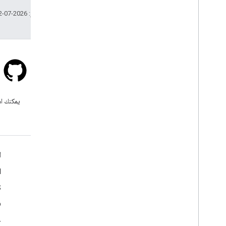
تاريخ التعديل الأخير: 2026-07-12 (حسب التوقيت العالمي المتفَّق عليه)
Stack Overflow
اطرح سؤالاً ضمن علامة google-
يمكنك اس
maps.
مزيد من المعلومات
ا
الأسئلة الشائعة
d
مستكشف الإمكانات
S
حزمة تطوير برامج الأماكن لأجهزة Android
b
خ