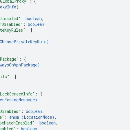
GlobalProxy"
: 
{
oxyInfo
)
Disabled"
: 
boolean
,
rDisabled"
: 
boolean
,
teKeyRules"
: 
[
ChoosePrivateKeyRule
)
Package"
: 
{
waysOnVpnPackage
)
ils"
: 
[
LockScreenInfo"
: 
{
erFacingMessage
)
Disabled"
: 
boolean
,
e"
: 
enum (
LocationMode
)
,
peHatchEnabled"
: 
boolean
,
sabled"
: 
boolean
,