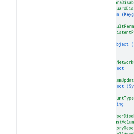
Бэкапсервицестате
"cameraDisab
Резервное
"keyguardDis
копированиеServiceToggledEvent
enum (
Keyg
События журнала пакетного
]
,
использования
"defaultPerm
Область применения приложения
"persistentP
по умолчанию
,
Область
{
применения приложения по
object (
умолчанию
,
Область применения
}
приложения по умолчанию
,
Область применения приложения
]
,
по умолчанию
"openNetwork
Default
Application
Type
,
Default
object
Application
Type
,
Default
Application
}
,
Type
,
Default
Application
Type
"systemUpdat
Дмверитимоде
object (
Sy
Enterprise
Upgrade
Event
}
,
"accountType
Тип события
string
ПроблемаКомандаОтвет
]
,
Режим управления
"addUserDisa
НесоответствиеПричина
"adjustVolum
Владение
"factoryRese
"installApps