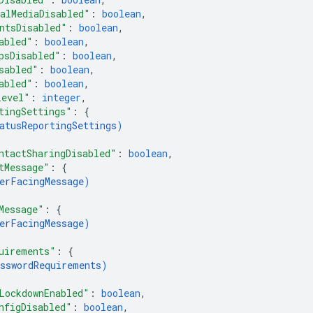
alMediaDisabled"
: 
boolean
,
ntsDisabled"
: 
boolean
,
abled"
: 
boolean
,
psDisabled"
: 
boolean
,
sabled"
: 
boolean
,
abled"
: 
boolean
,
Level"
: 
integer
,
tingSettings"
: 
{
atusReportingSettings
)
ntactSharingDisabled"
: 
boolean
,
tMessage"
: 
{
erFacingMessage
)
Message"
: 
{
erFacingMessage
)
uirements"
: 
{
sswordRequirements
)
LockdownEnabled"
: 
boolean
,
nfigDisabled"
: 
boolean
,