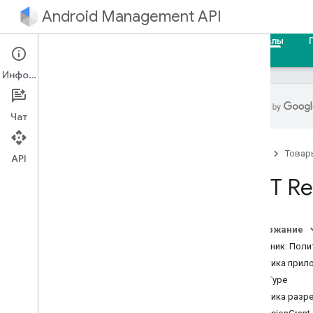
Android Management API
Главная
Руководства
Справочные материалы
Информация
Чат
API управления Android
Главная
Товар
Резюме ресурса
API
REST Re
Ресурсы REST
предприятия
предприятия.приложения
Содержание
предприятия.устройства
Источник: Поли
предприятия.устройства.операции
Политика прил
предприятия.enrollmentTokens
InstallType
предприятия.migrationTokens
Политика разр
предприятия.политики