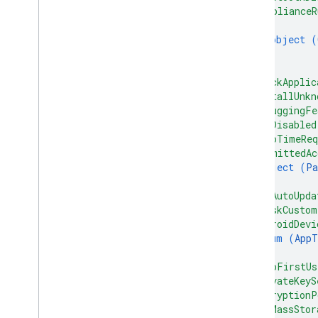
"complianceR
{
object (
}
]
,
"blockApplic
"installUnkn
"debuggingFe
"funDisabled
"autoTimeReq
"permittedAc
object (
Pa
}
,
"appAutoUpda
"kioskCustom
"androidDevi
enum (
AppT
]
,
"skipFirstUs
"privateKeyS
"encryptionP
"usbMassStor