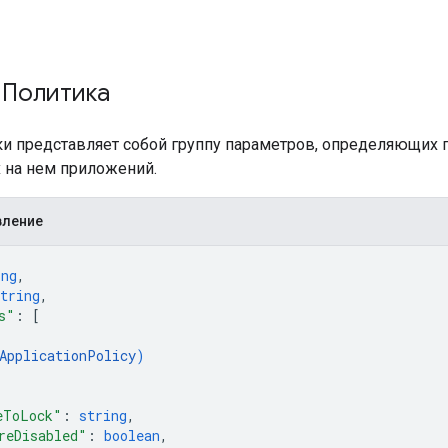
 Политика
ки представляет собой группу параметров, определяющих 
 на нем приложений.
вление
ing
,
tring
,
s"
: 
[
ApplicationPolicy
)
eToLock"
: 
string
,
reDisabled"
: 
boolean
,