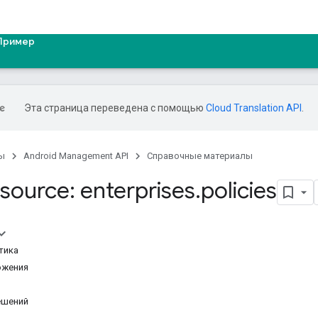
Пример
Эта страница переведена с помощью
Cloud Translation API
.
ы
Android Management API
Справочные материалы
source: enterprises
.
policies
тика
ожения
ешений