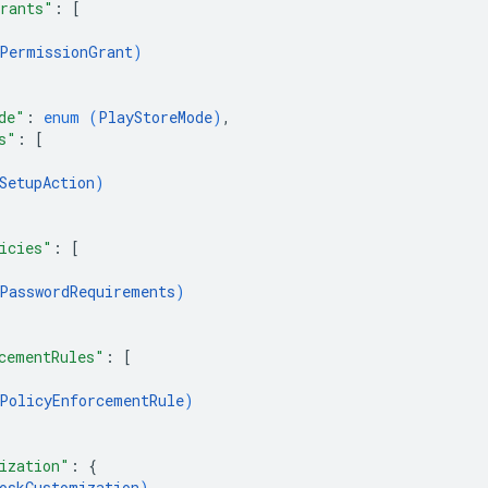
rants"
: 
[
PermissionGrant
)
de"
: 
enum (
PlayStoreMode
)
,
s"
: 
[
SetupAction
)
icies"
: 
[
PasswordRequirements
)
cementRules"
: 
[
PolicyEnforcementRule
)
ization"
: 
{
oskCustomization
)