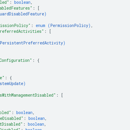
led"
: 
boolean
,
abledFeatures"
: 
[
uardDisabledFeature
)
issionPolicy"
: 
enum (
PermissionPolicy
)
,
referredActivities"
: 
[
PersistentPreferredActivity
)
Configuration"
: 
{
e"
: 
{
stemUpdate
)
sWithManagementDisabled"
: 
[
bled"
: 
boolean
,
eDisabled"
: 
boolean
,
tDisabled"
: 
boolean
,
Disabled"
: 
boolean
,