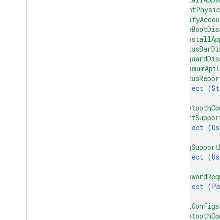
ПарольПолицискоуп
"mountPhysic
Требования к паролю
"modifyAccou
Status
"safeBootDis
Апгрейдстате
"uninstallAp
Пользователь
"statusBarDi
"keyguardDis
User
Facing
Message
"minimumApi
ПровереноBoot
State
"statusRepor
Wipe
Data
Flag
object (
St
Справочник MCP по API управления
}
,
Android
"bluetoothCo
SDK расширения AMAPI
"shortSuppor
object (
Us
}
,
"longSupport
object (
Us
}
,
"passwordReq
object (
Pa
}
,
"wifiConfigs
"bluetoothCo