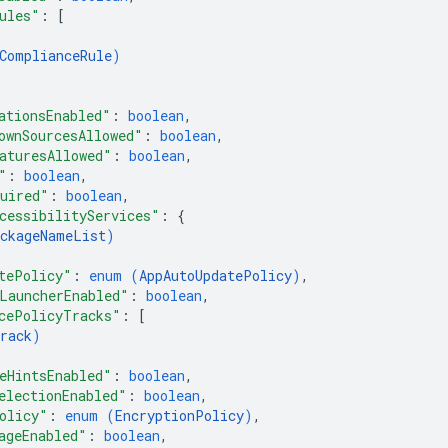
ules"
: 
[
ComplianceRule
)
ationsEnabled"
: 
boolean
,
ownSourcesAllowed"
: 
boolean
,
aturesAllowed"
: 
boolean
,
"
: 
boolean
,
uired"
: 
boolean
,
cessibilityServices"
: 
{
ckageNameList
)
tePolicy"
: 
enum (
AppAutoUpdatePolicy
)
,
LauncherEnabled"
: 
boolean
,
cePolicyTracks"
: 
[
rack
)
eHintsEnabled"
: 
boolean
,
electionEnabled"
: 
boolean
,
olicy"
: 
enum (
EncryptionPolicy
)
,
ageEnabled"
: 
boolean
,