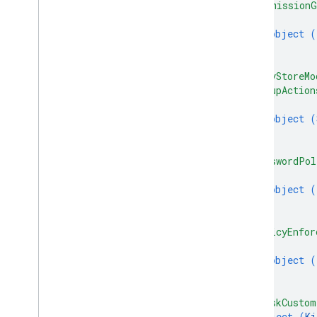
"permissionG
{
object (
}
]
,
"playStoreMo
"setupAction
{
object (
}
]
,
"passwordPol
{
object (
}
]
,
"policyEnfor
{
object (
}
]
,
"kioskCustom
object (
Ki