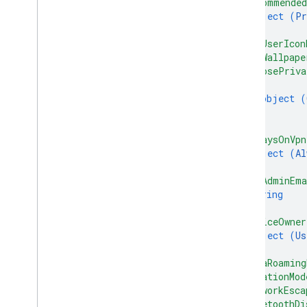
"recommended
object (
Pr
}
,
"setUserIcon
"setWallpape
"choosePriva
{
object (
}
]
,
"alwaysOnVpn
object (
Al
}
,
"frpAdminEma
string
]
,
"deviceOwner
object (
Us
}
,
"dataRoaming
"locationMod
"networkEsca
"bluetoothDi