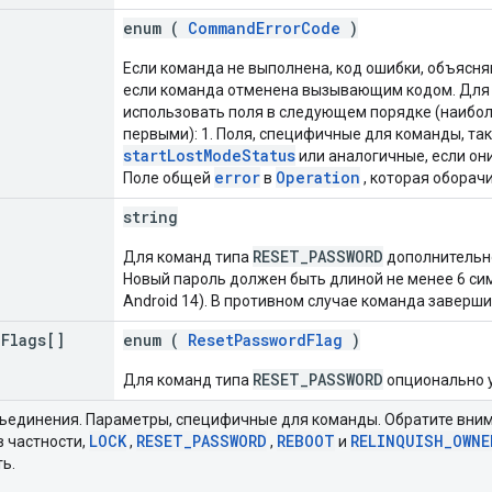
enum (
CommandErrorCode
)
Если команда не выполнена, код ошибки, объясня
если команда отменена вызывающим кодом. Для
использовать поля в следующем порядке (наибо
первыми): 1. Поля, специфичные для команды, та
startLostModeStatus
или аналогичные, если они 
error
Operation
Поле общей
в
, которая оборач
string
RESET_PASSWORD
Для команд типа
дополнительно
Новый пароль должен быть длиной не менее 6 сим
Android 14). В противном случае команда заверш
d
Flags[]
enum (
ResetPasswordFlag
)
RESET_PASSWORD
Для команд типа
опционально 
ъединения. Параметры, специфичные для команды. Обратите вним
LOCK
RESET_PASSWORD
REBOOT
RELINQUISH_OWNE
в частности,
,
,
и
ь.