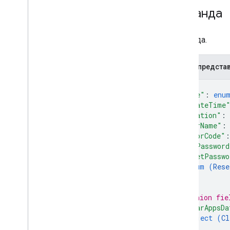
Требования к паролю
Команда
Status
Апгрейдстате
Команда.
Пользователь
User
Facing
Message
JSON-предста
ПровереноBoot
State
Wipe
Data
Flag
{
"type"
: 
enu
Справочник MCP по API управления
Android
"createTime
"duration"
: 
SDK расширения AMAPI
"userName"
:
"errorCode"
:
"newPassword
"resetPasswo
enum (
Rese
]
,
// Union fie
"clearAppsDa
object (
Cl
}
,