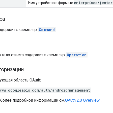
enterprises/{enter
Имя устройства в формате
са
содержит экземпляр
Command
.
а
а тело ответа содержит экземпляр
Operation
.
торизации
ующая область OAuth:
www.googleapis.com/auth/androidmanagement
 более подробной информации см.
OAuth 2.0 Overview
.