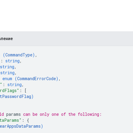
вление
m (
CommandType
)
,
"
: 
string
,
string
,
 
string
,
 
enum (
CommandErrorCode
)
,
"
: 
string
,
rdFlags"
: 
[
tPasswordFlag
)
ld 
params
 can be only one of the following:
taParams"
: 
{
earAppsDataParams
)