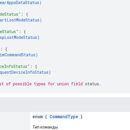
earAppsDataStatus
)
deStatus"
: 
{
artLostModeStatus
)
eStatus"
: 
{
opLostModeStatus
)
: 
{
imCommandStatus
)
ceInfoStatus"
: 
{
questDeviceInfoStatus
)
st of possible types for union field 
status
.
enum (
CommandType
)
Тип команды.