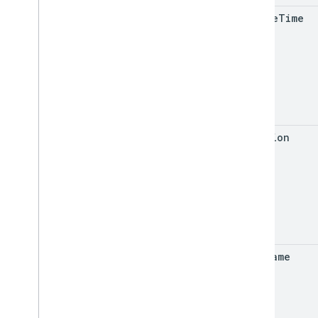
create
Time
duration
user
Name