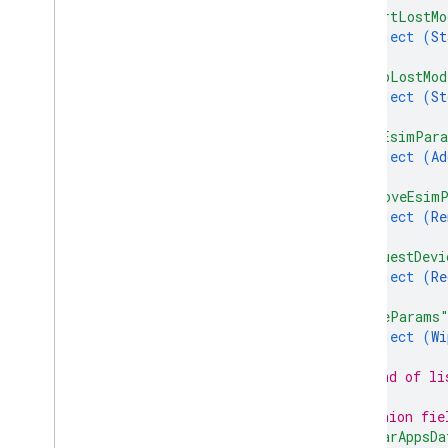
"startLostMo
object (
St
}
,
"stopLostMod
object (
St
}
,
"addEsimPar
object (
Ad
}
,
"removeEsim
object (
Re
}
,
"requestDevi
object (
Re
}
,
"wipeParams
object (
Wi
}
// End of li
// Union fie
"clearAppsDa