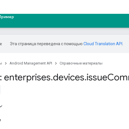
Пример
Эта страница переведена с помощью
Cloud Translation API
.
ы
Android Management API
Справочные материалы
 enterprises
.
devices
.
issue
Com
и