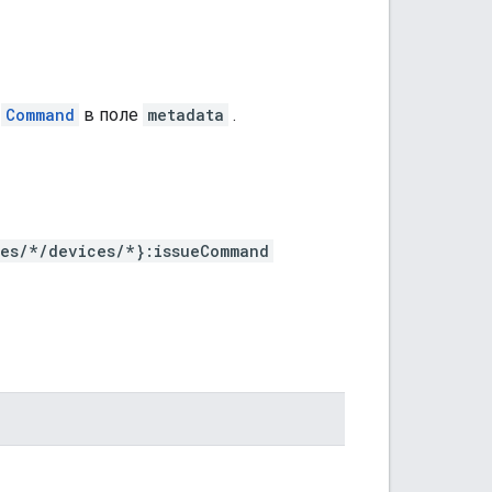
т
Command
в поле
metadata
.
ses/*/devices/*}:issueCommand