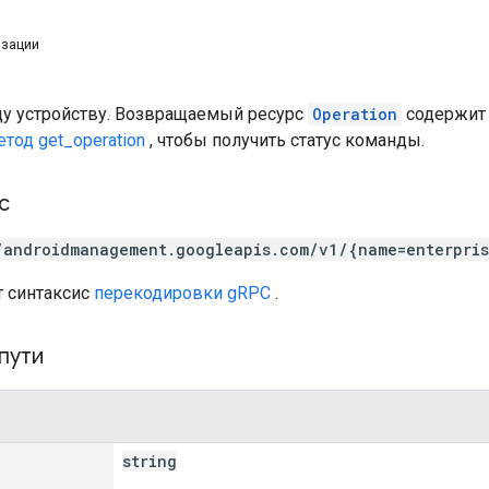
изации
у устройству. Возвращаемый ресурс
Operation
содержи
етод get_operation
, чтобы получить статус команды.
с
/androidmanagement.googleapis.com/v1/{name=enterpri
т синтаксис
перекодировки gRPC
.
пути
string