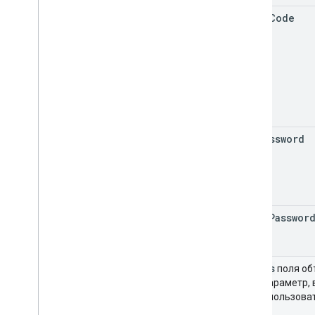
error
Code
new
Password
reset
Passwor
params
поля об
этот параметр, 
его использоват