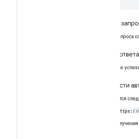
Резервное копированиеService
Toggled
Event
События журнала пакетного
Текст запро
использования
Область применения приложения
по умолчанию
,
Область
Тело запроса 
применения приложения по
умолчанию
,
Область применения
приложения по умолчанию
,
Тело ответ
Область применения приложения
по умолчанию
В случае успех
Default
Application
Type
,
Default
Application
Type
,
Default
Application
Type
,
Default
Application
Type
Области ав
Дмверитимоде
Enterprise
Upgrade
Event
Требуется след
Тип события
ПроблемаКомандаОтвет
https://
Режим управления
НесоответствиеПричина
Для получения
Владение
ПарольПолицискоуп