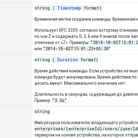
string (
Timestamp
format)
Временная метка создания команды. Временная м
Использует RFC 3339, согласно которому сгенер
по оси Z и содержать 0, 3, 6 или 9 знаков после 
"2014-10-02T15:01:
отличные от «Z». Примеры:
"2014-10-02T15:01:23+05:30"
или
.
string (
Duration
format)
Время действия команды. Если устройство не вып
команда будет аннулирована. Время действия по 
десять минут. Максимального значения нет.
Длительность в секундах, содержащая до девяти 
"3.5s"
Пример:
.
string
Имя ресурса пользователя, владеющего устройст
enterprises/{enterpriseId}/users/{userId
сервером на основе устройства, на которое отпра