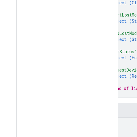
object (
Cl
}
,
"startLostMo
object (
St
}
,
"stopLostMod
object (
St
}
,
"esimStatus"
object (
Es
}
,
"requestDevi
object (
Re
}
// End of li
}
Поля
type