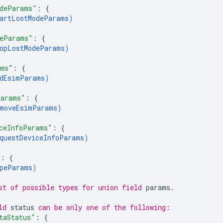
deParams"
: 
{
artLostModeParams
)
eParams"
: 
{
opLostModeParams
)
ams"
: 
{
dEsimParams
)
Params"
: 
{
moveEsimParams
)
ceInfoParams"
: 
{
questDeviceInfoParams
)
"
: 
{
peParams
)
st of possible types for union field 
params
.
ld 
status
 can be only one of the following:
taStatus"
: 
{