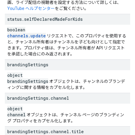
画、ライブ配信の視聴者を設定する方法について詳しくは、
YouTube ヘルプセンター
をご覧ください。
status
.
self
Declared
Made
For
Kids
boolean
channels
.
update
リクエストで、このプロパティを使用する
と、チャンネル所有者はチャンネルを子ども向けとして指定で
きます。プロパティ値は、チャンネル所有者が API リクエスト
を承認した場合にのみ返されます。
branding
Settings
object
branding
Settings
オブジェクトは、チャンネルのブランデ
ィングに関する情報をカプセル化します。
branding
Settings
.
channel
object
channel
オブジェクトは、チャンネル ページのブランディン
グ プロパティをカプセル化します。
branding
Settings
.
channel
.
title