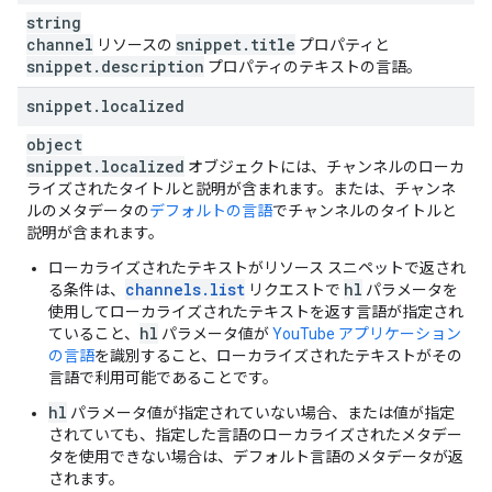
string
channel
snippet
.
title
リソースの
プロパティと
snippet
.
description
プロパティのテキストの言語。
snippet
.
localized
object
snippet
.
localized
オブジェクトには、チャンネルのローカ
ライズされたタイトルと説明が含まれます。または、チャンネ
ルのメタデータの
デフォルトの言語
でチャンネルのタイトルと
説明が含まれます。
ローカライズされたテキストがリソース スニペットで返され
channels.list
hl
る条件は、
リクエストで
パラメータを
使用してローカライズされたテキストを返す言語が指定され
hl
ていること、
パラメータ値が
YouTube アプリケーション
の言語
を識別すること、ローカライズされたテキストがその
言語で利用可能であることです。
hl
パラメータ値が指定されていない場合、または値が指定
されていても、指定した言語のローカライズされたメタデー
タを使用できない場合は、デフォルト言語のメタデータが返
されます。