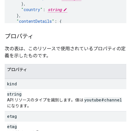
}
,
"
country
"
:
string
}
,
"
contentDetails
"
:
"
relatedPlaylists
"
:
"
likes
"
:
string
,
プロパティ
"
favorites
"
:
string
,
"
uploads
"
:
string
次の表は、このリソースで使用されているプロパティの定
義を示したものです。
}
,
"
statistics
"
:
"
viewCount
"
:
unsigned long
,
プロパティ
"
subscriberCount
"
:
unsigned long
,
//
this
v
"
hiddenSubscriberCount
"
:
boolean
,
kind
"
videoCount
"
:
unsigned long
}
,
string
"
topicDetails
"
:
youtube#channel
API リソースのタイプを識別します。値は
"
topicIds
"
:
[
になります。
string
],
etag
"
topicCategories
"
:
[
etag
string