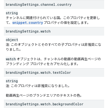
branding
Settings
.
channel
.
country
string
チャンネルに関連付けられている国。このプロパティを更新し
snippet
.
country
て、
プロパティの値を設定します。
branding
Settings
.
watch
object
注:
このオブジェクトとそのすべての子プロパティは非推奨にな
りました。
watch
オブジェクトは、チャンネルの動画の動画再生ページの
ブランディング プロパティをカプセル化します。
branding
Settings
.
watch
.
text
Color
string
注:
このプロパティは非推奨になりました。
動画再生ページのブランドエリアのテキストの色。
branding
Settings
.
watch
.
background
Color