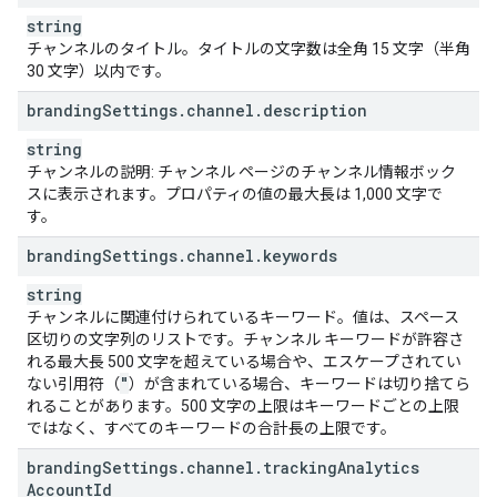
string
チャンネルのタイトル。タイトルの文字数は全角 15 文字（半角
30 文字）以内です。
branding
Settings
.
channel
.
description
string
チャンネルの説明: チャンネル ページのチャンネル情報ボック
スに表示されます。プロパティの値の最大長は 1,000 文字で
す。
branding
Settings
.
channel
.
keywords
string
チャンネルに関連付けられているキーワード。値は、スペース
区切りの文字列のリストです。チャンネル キーワードが許容さ
れる最大長 500 文字を超えている場合や、エスケープされてい
"
ない引用符（
）が含まれている場合、キーワードは切り捨てら
れることがあります。500 文字の上限はキーワードごとの上限
ではなく、すべてのキーワードの合計長の上限です。
branding
Settings
.
channel
.
tracking
Analytics
Account
Id