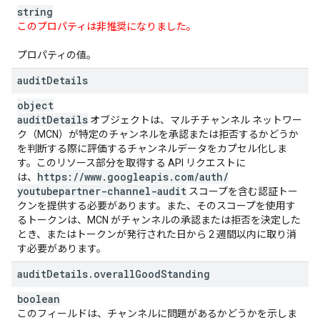
string
このプロパティは非推奨になりました。
プロパティの値。
audit
Details
object
audit
Details
オブジェクトは、マルチチャンネル ネットワー
ク（MCN）が特定のチャンネルを承認または拒否するかどうか
を判断する際に評価するチャンネルデータをカプセル化しま
す。このリソース部分を取得する API リクエストに
https:
/
/
www
.
googleapis
.
com
/
auth
/
は、
youtubepartner-channel-audit
スコープを含む認証トー
クンを提供する必要があります。また、そのスコープを使用す
るトークンは、MCN がチャンネルの承認または拒否を決定した
とき、またはトークンが発行された日から 2 週間以内に取り消
す必要があります。
audit
Details
.
overall
Good
Standing
boolean
このフィールドは、チャンネルに問題があるかどうかを示しま