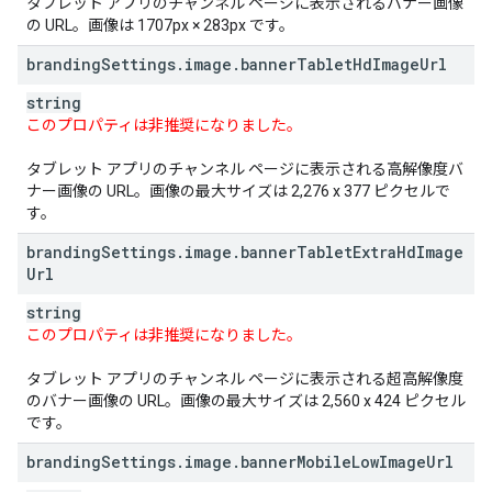
タブレット アプリのチャンネル ページに表示されるバナー画像
の URL。画像は 1707px × 283px です。
branding
Settings
.
image
.
banner
Tablet
Hd
Image
Url
string
このプロパティは非推奨になりました。
タブレット アプリのチャンネル ページに表示される高解像度バ
ナー画像の URL。画像の最大サイズは 2,276 x 377 ピクセルで
す。
branding
Settings
.
image
.
banner
Tablet
Extra
Hd
Image
Url
string
このプロパティは非推奨になりました。
タブレット アプリのチャンネル ページに表示される超高解像度
のバナー画像の URL。画像の最大サイズは 2,560 x 424 ピクセル
です。
branding
Settings
.
image
.
banner
Mobile
Low
Image
Url