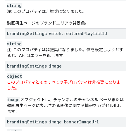
string
注:
このプロパティは非推奨になりました。
動画再生ページのブランドエリアの背景色。
branding
Settings
.
watch
.
featured
Playlist
Id
string
注:
このプロパティは非推奨になりました。値を設定しようとす
ると、API はエラーを返します。
branding
Settings
.
image
object
このプロパティとそのすべての子プロパティは非推奨になりま
した。
image
オブジェクトは、チャンネルのチャンネル ページまたは
動画再生ページに表示される画像に関する情報をカプセル化し
ます。
branding
Settings
.
image
.
banner
Image
Url