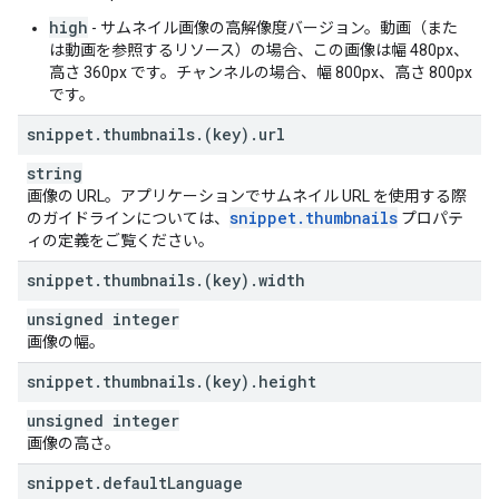
high
- サムネイル画像の高解像度バージョン。動画（また
は動画を参照するリソース）の場合、この画像は幅 480px、
高さ 360px です。チャンネルの場合、幅 800px、高さ 800px
です。
snippet
.
thumbnails
.
(key)
.
url
string
画像の URL。アプリケーションでサムネイル URL を使用する際
snippet
.
thumbnails
のガイドラインについては、
プロパテ
ィの定義をご覧ください。
snippet
.
thumbnails
.
(key)
.
width
unsigned integer
画像の幅。
snippet
.
thumbnails
.
(key)
.
height
unsigned integer
画像の高さ。
snippet
.
default
Language