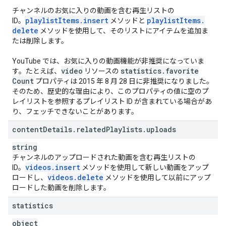
チャンネルのお気に入りの動画を含む再生リストの
playlist
Items
.
insert
playlist
Items
.
ID。
メソッドと
delete
メソッドを使用して、そのリストにアイテムを追加ま
たは削除します。
YouTube では、お気に入りの動画機能が非推奨になっていま
video
statistics
.
favorite
す。たとえば、
リソースの
Count
プロパティは 2015 年 8 月 28 日に非推奨になりました。
そのため、歴史的な理由により、このプロパティの値に空のプ
レイリストを参照するプレイリスト ID が含まれている場合があ
り、フェッチできないことがあります。
content
Details
.
related
Playlists
.
uploads
string
チャンネルのアップロードされた動画を含む再生リストの
videos
.
insert
ID。
メソッドを使用して新しい動画をアップ
videos
.
delete
ロードし、
メソッドを使用して以前にアップ
ロードした動画を削除します。
statistics
object