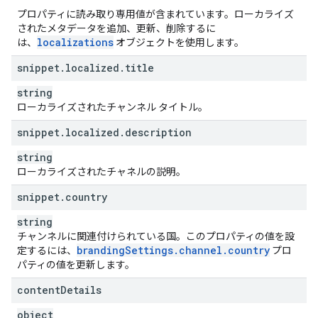
プロパティに読み取り専用値が含まれています。ローカライズ
されたメタデータを追加、更新、削除するに
localizations
は、
オブジェクトを使用します。
snippet
.
localized
.
title
string
ローカライズされたチャンネル タイトル。
snippet
.
localized
.
description
string
ローカライズされたチャネルの説明。
snippet
.
country
string
チャンネルに関連付けられている国。このプロパティの値を設
branding
Settings
.
channel
.
country
定するには、
プロ
パティの値を更新します。
content
Details
object