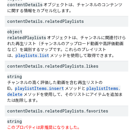
content
Details
オブジェクトは、チャンネルのコンテンツ
に関する情報をカプセル化します。
content
Details
.
related
Playlists
object
related
Playlists
オブジェクトは、チャンネルに関連付けら
れた再生リスト（チャンネルのアップロード動画や高評価動画
など）を識別するマップです。これらのプレイリスト
playlists
.
list
は、
メソッドを使用して取得できます。
content
Details
.
related
Playlists
.
likes
string
チャンネルの高く評価した動画を含む再生リストの
playlist
Items
.
insert
playlist
Items
.
ID。
メソッドと
delete
メソッドを使用して、そのリストにアイテムを追加ま
たは削除します。
content
Details
.
related
Playlists
.
favorites
string
このプロパティは非推奨になりました。