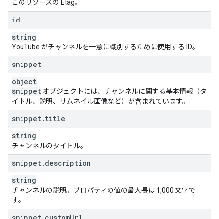
]
このリソースの Etag。
}
,
id
"
status
"
:
"
privacyStatus
"
:
string
,
string
"
isLinked
"
:
boolean
,
YouTube がチャンネルを一意に識別するために使用する ID。
"
longUploadsStatus
"
:
string
,
"
madeForKids
"
:
boolean
,
snippet
"
selfDeclaredMadeForKids
"
:
boolean
}
,
object
"
brandingSettings
"
:
snippet
オブジェクトには、チャンネルに関する基本情報（タ
"
channel
"
:
イトル、説明、サムネイル画像など）が含まれています。
"
title
"
:
string
,
snippet
.
title
"
description
"
:
string
,
"
keywords
"
:
string
,
string
"
trackingAnalyticsAccountId
"
:
string
,
チャンネルのタイトル。
"
unsubscribedTrailer
"
:
string
,
"
defaultLanguage
"
:
string
,
snippet
.
description
"
country
"
:
string
}
,
string
"
watch
"
:
チャンネルの説明。プロパティの値の最大長は 1,000 文字で
"
textColor
"
:
string
,
す。
"
backgroundColor
"
:
string
,
snippet
.
"
custom
featuredPlaylistId
Url
"
:
string