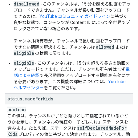
disallowed
- このチャンネルは、15 分を超える動画をアッ
プロードできません。チャンネルが長い動画をアップロード
できるのは、
YouTube コミュニティ ガイドライン
に基づく
良好な状態で、コンテンツが Content ID によって全世界でブ
ロックされていない場合のみです。
チャンネル所有者が、チャンネルで長い動画をアップロード
allowed
できない問題を解決すると、チャンネルは
または
eligible
の状態に戻ります。
eligible
- このチャンネルは、15 分を超える長さの動画を
アップロードできます。ただし、チャンネル所有者はまず
電
話による確認
で長尺動画をアップロードする機能を有効にす
る必要があります。この機能の詳細については、
YouTube
ヘルプセンター
をご覧ください。
status
.
made
For
Kids
boolean
この値は、チャンネルが子ども向けとして指定されているかど
うかを示し、チャンネルの現在の「子ども向け」ステータスを
self
Declared
Made
For
含みます。たとえば、ステータスは
Kids
プロパティの値に基づいて決定されます。チャンネル、動