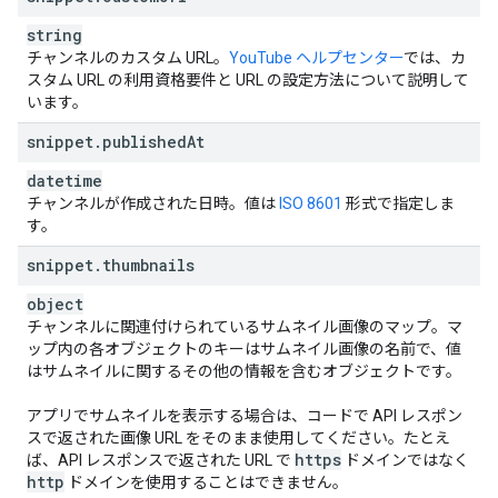
string
}
,
チャンネルのカスタム URL。
YouTube ヘルプセンター
では、カ
"
auditDetails
"
:
スタム URL の利用資格要件と URL の設定方法について説明して
"
overallGoodStanding
"
:
boolean
,
います。
"
communityGuidelinesGoodStanding
"
:
boolean
,
"
copyrightStrikesGoodStanding
"
:
boolean
,
snippet
.
published
At
"
contentIdClaimsGoodStanding
"
:
boolean
}
,
datetime
"
contentOwnerDetails
"
:
チャンネルが作成された日時。値は
ISO 8601
形式で指定しま
"
contentOwner
"
:
string
,
す。
"
timeLinked
"
:
datetime
}
,
snippet
.
thumbnails
"
localizations
"
:
object
(key)
:
チャンネルに関連付けられているサムネイル画像のマップ。マ
"
title
"
:
string
,
ップ内の各オブジェクトのキーはサムネイル画像の名前で、値
"
description
"
:
string
はサムネイルに関するその他の情報を含むオブジェクトです。
}

アプリでサムネイルを表示する場合は、コードで API レスポン
}
スで返された画像 URL をそのまま使用してください。たとえ
https
ば、API レスポンスで返された URL で
ドメインではなく
http
ドメインを使用することはできません。