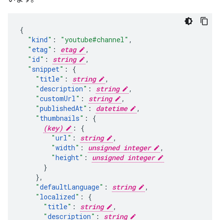
"
kind
"
:
"youtube#channel"
,
"
etag
"
:
etag
,
"
id
"
:
string
,
"
snippet
"
:
"
title
"
:
string
,
"
description
"
:
string
,
"
customUrl
"
:
string
,
"
publishedAt
"
:
datetime
,
"
thumbnails
"
:
(key)
:
"
url
"
:
string
,
"
width
"
:
unsigned integer
,
"
height
"
:
unsigned integer
}
,
"
defaultLanguage
"
:
string
,
"
localized
"
:
"
title
"
:
string
,
"
description
"
:
string