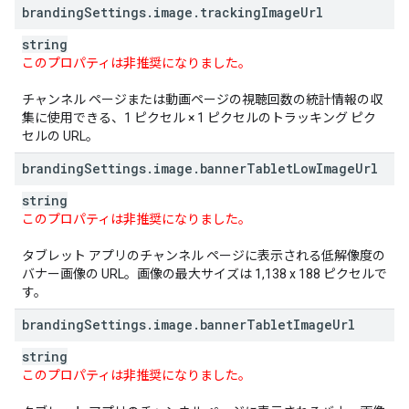
branding
Settings
.
image
.
tracking
Image
Url
string
このプロパティは非推奨になりました。
チャンネル ページまたは動画ページの視聴回数の統計情報の収
集に使用できる、1 ピクセル × 1 ピクセルのトラッキング ピク
セルの URL。
branding
Settings
.
image
.
banner
Tablet
Low
Image
Url
string
このプロパティは非推奨になりました。
タブレット アプリのチャンネル ページに表示される低解像度の
バナー画像の URL。画像の最大サイズは 1,138 x 188 ピクセルで
す。
branding
Settings
.
image
.
banner
Tablet
Image
Url
string
このプロパティは非推奨になりました。