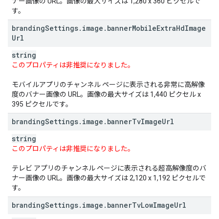
ナー画像の URL。画像の最大サイズは 1,280 x 360 ピクセルで
す。
branding
Settings
.
image
.
banner
Mobile
Extra
Hd
Image
Url
string
このプロパティは非推奨になりました。
モバイルアプリのチャンネル ページに表示される非常に高解像
度のバナー画像の URL。画像の最大サイズは 1,440 ピクセル x
395 ピクセルです。
branding
Settings
.
image
.
banner
Tv
Image
Url
string
このプロパティは非推奨になりました。
テレビ アプリのチャンネル ページに表示される超高解像度のバ
ナー画像の URL。画像の最大サイズは 2,120 x 1,192 ピクセルで
す。
branding
Settings
.
image
.
banner
Tv
Low
Image
Url