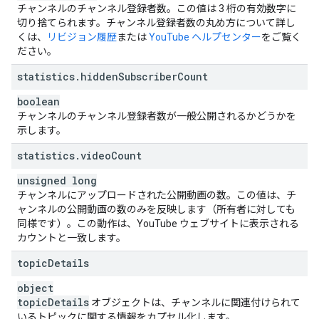
チャンネルのチャンネル登録者数。この値は 3 桁の有効数字に
切り捨てられます。チャンネル登録者数の丸め方について詳し
くは、
リビジョン履歴
または
YouTube ヘルプセンター
をご覧く
ださい。
statistics
.
hidden
Subscriber
Count
boolean
チャンネルのチャンネル登録者数が一般公開されるかどうかを
示します。
statistics
.
video
Count
unsigned long
チャンネルにアップロードされた公開動画の数。この値は、チ
ャンネルの公開動画の数のみを反映します（所有者に対しても
同様です）。この動作は、YouTube ウェブサイトに表示される
カウントと一致します。
topic
Details
object
topic
Details
オブジェクトは、チャンネルに関連付けられて
いるトピックに関する情報をカプセル化します。