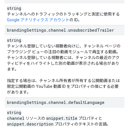
string
チャンネルへのトラフィックのトラッキングと測定に使用する
Google アナリティクス アカウント
の ID。
branding
Settings
.
channel
.
unsubscribed
Trailer
string
チャンネル登録していない視聴者向けに、チャンネル ページの
ブラウジング ビューの注目の動画モジュールで再生する動画。
チャンネル登録している視聴者には、チャンネルの最近のアク
ティビティをハイライトした別の動画が表示される場合があり
ます。
指定する場合は、チャンネル所有者が所有する公開動画または
限定公開動画の YouTube 動画 ID をプロパティの値にする必要
があります。
branding
Settings
.
channel
.
default
Language
string
channel
snippet
.
title
リソースの
プロパティと
snippet
.
description
プロパティのテキストの言語。