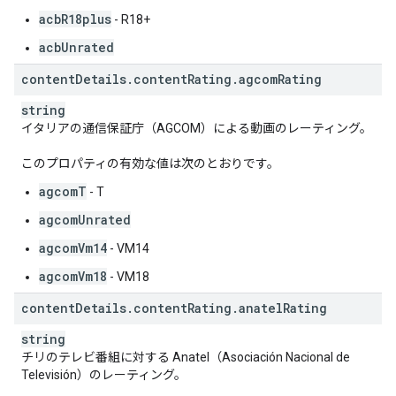
acbR18plus
- R18+
acbUnrated
content
Details
.
content
Rating
.
agcom
Rating
string
イタリアの通信保証庁（AGCOM）による動画のレーティング。
このプロパティの有効な値は次のとおりです。
agcomT
- T
agcomUnrated
agcomVm14
- VM14
agcomVm18
- VM18
content
Details
.
content
Rating
.
anatel
Rating
string
チリのテレビ番組に対する Anatel（Asociación Nacional de
Televisión）のレーティング。