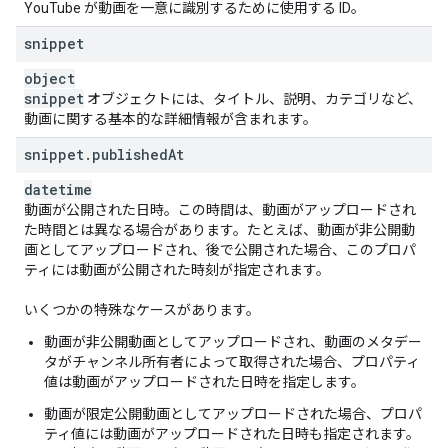
YouTube が動画を一意に識別するために使用する ID。
"
bbfcRating
"
:
string
,
"
bfvcRating
"
:
string
,
snippet
"
bmukkRating
"
:
string
,
"
catvRating
"
:
string
,
object
"
catvfrRating
"
:
string
,
snippet
オブジェクトには、タイトル、説明、カテゴリなど、
"
cbfcRating
"
:
string
,
動画に関する基本的な詳細情報が含まれます。
"
cccRating
"
:
string
,
snippet
.
published
At
"
cceRating
"
:
string
,
"
chfilmRating
"
:
string
,
datetime
"
chvrsRating
"
:
string
,
動画が公開された日時。この時間は、動画がアップロードされ
"
cicfRating
"
:
string
,
た時間とは異なる場合があります。たとえば、動画が非公開動
"
cnaRating
"
:
string
,
画としてアップロードされ、後で公開された場合、このプロパ
"
cncRating
"
:
string
,
ティには動画が公開された時刻が指定されます。
"
csaRating
"
:
string
,
"
cscfRating
"
:
string
,
いくつかの特殊なケースがあります。
"
czfilmRating
"
:
string
,
"
djctqRating
"
:
string
,
動画が非公開動画としてアップロードされ、動画のメタデー
"
djctqRatingReasons
"
:
[,
タがチャンネル所有者によって取得された場合、プロパティ
string
値は動画がアップロードされた日時を指定します。
],
動画が限定公開動画としてアップロードされた場合、プロパ
"
ecbmctRating
"
:
string
,
ティ値には動画がアップロードされた日時も指定されます。
"
eefilmRating
"
:
string
,