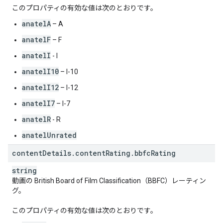
このプロパティの有効な値は次のとおりです。
anatelA
– A
anatelF
– F
anatelI
- I
anatelI10
– I-10
anatelI12
– I-12
anatelI7
– I-7
anatelR
- R
anatelUnrated
content
Details
.
content
Rating
.
bbfc
Rating
string
動画の British Board of Film Classification（BBFC）レーティン
グ。
このプロパティの有効な値は次のとおりです。