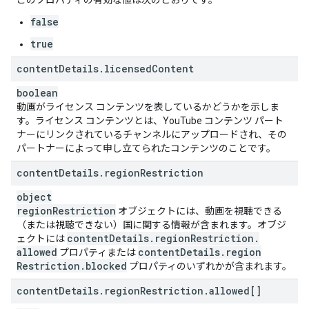
このプロパティの有効な値は次のとおりです。
false
true
content
Details
.
licensed
Content
boolean
動画がライセンス コンテンツを表しているかどうかを示しま
す。ライセンス コンテンツとは、YouTube コンテンツ パート
ナーにリンクされているチャンネルにアップロードされ、その
パートナーによって申し立てられたコンテンツのことです。
content
Details
.
region
Restriction
object
region
Restriction
オブジェクトには、動画を視聴できる
（または視聴できない）国に関する情報が含まれます。オブジ
content
Details
.
region
Restriction
.
ェクトには
allowed
content
Details
.
region
プロパティまたは
Restriction
.
blocked
プロパティのいずれかが含まれます。
content
Details
.
region
Restriction
.
allowed[]