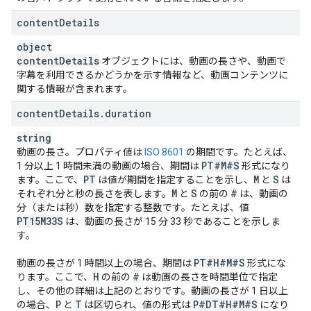
]
content
}
,
Details
"
liveStreamingDetails
"
:
object
"
actualStartTime
"
:
datetime
,
content
Details
オブジェクトには、動画の長さや、動画で
"
actualEndTime
"
:
datetime
,
字幕を利用できるかどうかを示す情報など、動画コンテンツに
"
scheduledStartTime
"
:
datetime
,
関する情報が含まれます。
"
scheduledEndTime
"
:
datetime
,
"
concurrentViewers
"
:
unsigned long
,
content
Details
.
duration
"
activeLiveChatId
"
:
string
}
,
string
"
localizations
"
:
動画の長さ。プロパティ値は
ISO 8601
の期間です。たとえば、
(key)
:
PT#M#S
1 分以上 1 時間未満の動画の場合、期間は
形式になり
"
title
"
:
string
,
PT
M
S
ます。ここで、
は値が期間を指定することを示し、
と
は
"
description
"
:
string
M
S
#
それぞれ分と秒の長さを表します。
と
の前の
は、動画の
分（または秒）数を指定する整数です。たとえば、値
}

PT15M33S
は、動画の長さが 15 分 33 秒であることを示しま
}
す。
PT#H#M#S
動画の長さが 1 時間以上の場合、期間は
形式にな
H
#
ります。ここで、
の前の
は動画の長さを時間単位で指定
し、その他の詳細は上記のとおりです。動画の長さが 1 日以上
P
T
P#DT#H#M#S
の場合、
と
は区切られ、値の形式は
になり