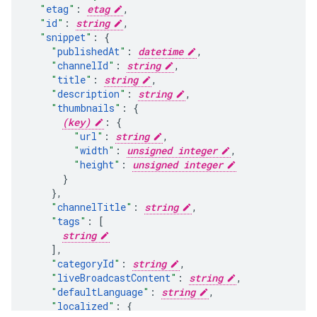
"
etag
"
:
etag
,
"
id
"
:
string
,
"
snippet
"
:
"
publishedAt
"
:
datetime
,
"
channelId
"
:
string
,
"
title
"
:
string
,
"
description
"
:
string
,
"
thumbnails
"
:
(key)
:
"
url
"
:
string
,
"
width
"
:
unsigned integer
,
"
height
"
:
unsigned integer
}
,
"
channelTitle
"
:
string
,
"
tags
"
:
[
string
],
"
categoryId
"
:
string
,
"
liveBroadcastContent
"
:
string
,
"
defaultLanguage
"
:
string
,
"
localized
"
: