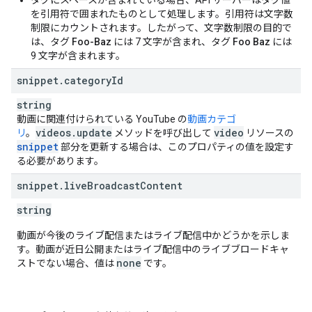
タグにスペースが含まれている場合、API サーバーはタグ値
}
,
を引用符で囲まれたものとして処理します。引用符は文字数
"
recordingDetails
"
:
制限にカウントされます。したがって、文字数制限の目的で
"
recordingDate
"
:
datetime
は、タグ
Foo-Baz
には 7 文字が含まれ、タグ
Foo Baz
には
}
,
9 文字が含まれます。
"
fileDetails
"
:
snippet
.
category
Id
"
fileName
"
:
string
,
"
fileSize
"
:
unsigned long
,
string
"
fileType
"
:
string
,
動画に関連付けられている YouTube の
動画カテゴ
"
container
"
:
string
,
videos
.
update
video
リ
。
メソッドを呼び出して
リソースの
"
videoStreams
"
:
[
snippet
部分を更新する場合は、このプロパティの値を設定す
る必要があります。
"
widthPixels
"
:
unsigned integer
,
"
heightPixels
"
:
unsigned integer
,
snippet
.
live
Broadcast
Content
"
frameRateFps
"
:
double
,
"
aspectRatio
"
:
double
,
string
"
codec
"
:
string
,
"
bitrateBps
"
:
unsigned long
,
動画が今後のライブ配信またはライブ配信中かどうかを示しま
"
rotation
"
:
string
,
す。動画が近日公開またはライブ配信中のライブブロードキャ
"
vendor
"
:
string
none
ストでない場合、値は
です。
],
"
audioStreams
"
:
[