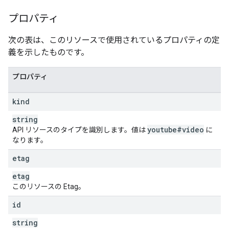
"
title
"
:
string
,
"
description
"
:
string
プロパティ
}
,
"
defaultAudioLanguage
"
:
string
次の表は、このリソースで使用されているプロパティの定
}
,
義を示したものです。
"
contentDetails
"
:
"
duration
"
:
string
,
"
dimension
"
:
string
,
プロパティ
"
definition
"
:
string
,
"
caption
"
:
string
,
kind
"
licensedContent
"
:
boolean
,
"
regionRestriction
"
:
string
"
allowed
"
:
[
youtube#video
API リソースのタイプを識別します。値は
に
string
なります。
],
"
blocked
"
:
[
etag
string
etag
]
}
,
このリソースの Etag。
"
contentRating
"
:
id
"
acbRating
"
:
string
,
"
agcomRating
"
:
string
,
string
"
anatelRating
"
:
string
,