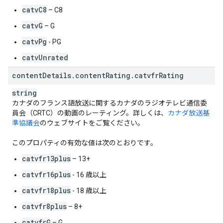
catvC8
– C8
catvG
– G
catvPg
- PG
catvUnrated
content
Details
.
content
Rating
.
catvfr
Rating
string
カナダのフランス語放送に関するカナダのラジオテレビ通信委
員会（CRTC）の動画のレーティング。詳しくは、
カナダ放送基
準協議会
のウェブサイトをご覧ください。
このプロパティの有効な値は次のとおりです。
catvfr13plus
– 13+
catvfr16plus
- 16 歳以上
catvfr18plus
- 18 歳以上
catvfr8plus
– 8+
catvfrG
– G