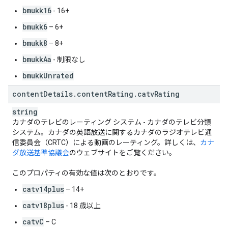
bmukk16
- 16+
bmukk6
– 6+
bmukk8
– 8+
bmukkAa
- 制限なし
bmukkUnrated
content
Details
.
content
Rating
.
catv
Rating
string
カナダのテレビのレーティング システム - カナダのテレビ分類
システム。カナダの英語放送に関するカナダのラジオテレビ通
信委員会（CRTC）による動画のレーティング。詳しくは、
カナ
ダ放送基準協議会
のウェブサイトをご覧ください。
このプロパティの有効な値は次のとおりです。
catv14plus
– 14+
catv18plus
- 18 歳以上
catvC
– C