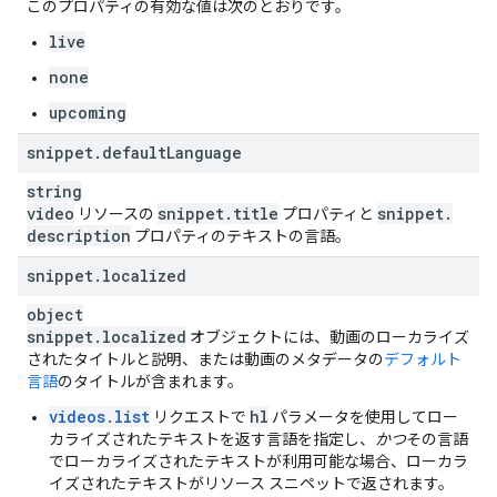
このプロパティの有効な値は次のとおりです。
"
channelCount
"
:
unsigned integer
,
live
"
codec
"
:
string
,
"
bitrateBps
"
:
unsigned long
,
none
"
vendor
"
:
string
upcoming
],
snippet
.
default
Language
"
durationMs
"
:
unsigned long
,
"
bitrateBps
"
:
unsigned long
,
string
"
creationTime
"
:
string
video
snippet
.
title
snippet
.
リソースの
プロパティと
}
,
description
プロパティのテキストの言語。
"
processingDetails
"
:
snippet
"
processingStatus
.
localized
"
:
string
,
"
processingProgress
"
:
object
"
partsTotal
"
:
unsigned long
,
snippet
.
localized
オブジェクトには、動画のローカライズ
"
partsProcessed
"
:
unsigned long
,
されたタイトルと説明、または動画のメタデータの
デフォルト
"
timeLeftMs
"
:
unsigned long
言語
のタイトルが含まれます。
}
,
"
processingFailureReason
"
:
string
,
videos.list
hl
リクエストで
パラメータを使用してロー
"
fileDetailsAvailability
"
:
string
,
カライズされたテキストを返す言語を指定し、
かつ
その言語
"
processingIssuesAvailability
"
:
string
,
でローカライズされたテキストが利用可能な場合、ローカラ
"
tagSuggestionsAvailability
"
:
string
,
イズされたテキストがリソース スニペットで返されます。