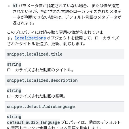
"
editorSuggestionsAvailability
"
:
string
,
hl
"
thumbnailsAvailability
"
:
string
パラメータ値が指定されていない場合、
または
値が指定
}
,
されているが、指定された言語のローカライズされたメタデ
"
suggestions
"
:
ータが利用できない場合は、デフォルト言語のメタデータが
"
processingErrors
"
:
[
返されます。
string
このプロパティには読み取り専用の値が含まれていま
],
localizations
す。
オブジェクトを使用して、ローカライズ
"
processingWarnings
"
:
[
されたタイトルを追加、更新、削除します。
string
],
snippet
.
localized
.
title
"
processingHints
"
:
[
string
string
],
ローカライズされた動画のタイトル。
"
tagSuggestions
"
:
[
snippet
.
localized
.
description
"
tag
"
:
string
,
string
"
categoryRestricts
"
:
[
ローカライズされた動画の説明。
string
]
snippet
.
default
Audio
Language
],
string
"
editorSuggestions
"
:
[
default
_
audio
_
language
プロパティは、動画のデフォルト
string
の音声トラックで使用されている言語を指定します。