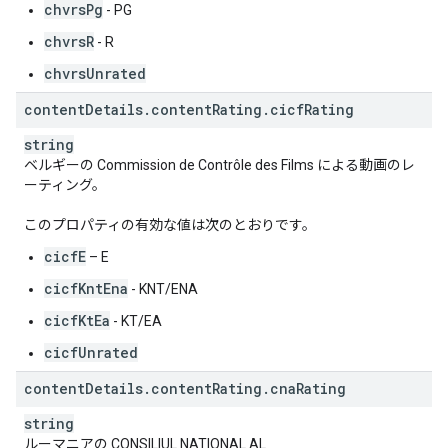
chvrsPg
- PG
chvrsR
- R
chvrsUnrated
content
Details
.
content
Rating
.
cicf
Rating
string
ベルギーの Commission de Contrôle des Films による動画のレ
ーティング。
このプロパティの有効な値は次のとおりです。
cicfE
– E
cicfKntEna
- KNT/ENA
cicfKtEa
- KT/EA
cicfUnrated
content
Details
.
content
Rating
.
cna
Rating
string
ルーマニアの CONSILIUL NATIONAL AL