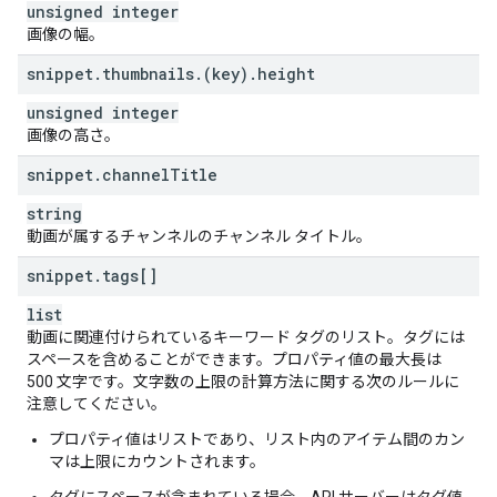
"
likeCount
"
:
string
,
unsigned integer
"
dislikeCount
"
:
string
,
画像の幅。
"
favoriteCount
"
:
string
,
"
commentCount
"
:
string
snippet
.
thumbnails
.
(key)
.
height
}
,
unsigned integer
"
paidProductPlacementDetails
"
:
画像の高さ。
"
hasPaidProductPlacement
"
:
boolean
}
,
snippet
.
channel
Title
"
player
"
:
"
embedHtml
"
:
string
,
string
"
embedHeight
"
:
long
,
動画が属するチャンネルのチャンネル タイトル。
"
embedWidth
"
:
long
}
,
snippet
.
tags[]
"
topicDetails
"
:
list
"
topicIds
"
:
[
string
動画に関連付けられているキーワード タグのリスト。タグには
],
スペースを含めることができます。プロパティ値の最大長は
"
relevantTopicIds
"
:
[
500 文字です。文字数の上限の計算方法に関する次のルールに
string
注意してください。
],
プロパティ値はリストであり、リスト内のアイテム間のカン
"
topicCategories
"
:
[
マは上限にカウントされます。
string
]