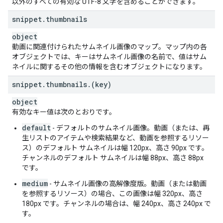
"
mdaRating
"
:
string
,
以外のすべての有効な UTF-8 文字を含めることができます。
"
medietilsynetRating
"
:
string
,
snippet
.
thumbnails
"
mekuRating
"
:
string
,
"
mibacRating
"
:
string
,
object
"
mocRating
"
:
string
,
動画に関連付けられたサムネイル画像のマップ。マップ内の各
"
moctwRating
"
:
string
,
オブジェクトでは、キーはサムネイル画像の名前で、値はサム
"
mpaaRating
"
:
string
,
ネイルに関するその他の情報を含むオブジェクトになります。
"
mpaatRating
"
:
string
,
"
mtrcbRating
"
:
string
,
snippet
.
thumbnails
.
(key)
"
nbcRating
"
:
string
,
"
nbcplRating
"
:
string
,
object
"
nfrcRating
"
:
string
,
有効なキー値は次のとおりです。
"
nfvcbRating
"
:
string
,
default
- デフォルトのサムネイル画像。動画（または、再
"
nkclvRating
"
:
string
,
生リストのアイテムや検索結果など、動画を参照するリソー
"
oflcRating
"
:
string
,
ス）のデフォルト サムネイルは幅 120px、高さ 90px です。
"
pefilmRating
"
:
string
,
チャンネルのデフォルト サムネイルは幅 88px、高さ 88px
"
rcnofRating
"
:
string
,
です。
"
resorteviolenciaRating
"
:
string
,
"
rtcRating
"
:
string
,
medium
- サムネイル画像の高解像度版。動画（または動画
"
rteRating
"
:
string
,
を参照するリソース）の場合、この画像は幅 320px、高さ
"
russiaRating
"
:
string
,
180px です。チャンネルの場合は、幅 240px、高さ 240px で
"
skfilmRating
"
:
string
,
す。
"
smaisRating
"
:
string
,