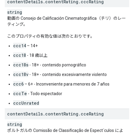
content
Details
.
content
Rating
.
ccc
Rating
string
動画の Consejo de Calificación Cinematográfica（チリ）のレー
ティング。
このプロパティの有効な値は次のとおりです。
ccc14
– 14+
ccc18
- 18 歳以上
ccc18s
- 18+ - contenido pornográfico
ccc18v
- 18+ - contenido excesivamente violento
ccc6
– 6+ - Inconveniente para menores de 7 años
cccTe
- Todo espectador
cccUnrated
content
Details
.
content
Rating
.
cce
Rating
string
ポルトガルの Comissão de Classificação de Espect´culos によ