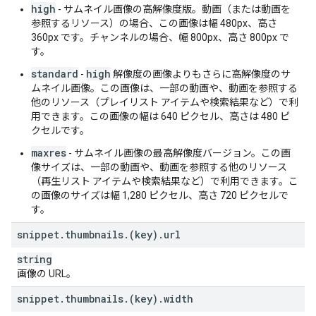
high
"
smsaRating
"
:
string
,
- サムネイル画像の高解像度版。動画（または動画を
"
tvpgRating
"
:
string
,
参照するリソース）の場合、この画像は幅 480px、高さ
"
ytRating
"
:
string
360px です。チャンネルの場合、幅 800px、高さ 800px で
}
,
す。
"
projection
"
:
string
,
standard
high
-
解像度の画像よりもさらに高解像度のサ
"
hasCustomThumbnail
"
:
boolean
ムネイル画像。この画像は、一部の動画や、動画を参照する
}
,
他のリソース（プレイリスト アイテムや検索結果など）で利
"
status
"
:
用できます。この画像の幅は 640 ピクセル、高さは 480 ピ
"
uploadStatus
"
:
string
,
クセルです。
"
failureReason
"
:
string
,
"
rejectionReason
"
:
string
,
maxres
- サムネイル画像の最高解像度バージョン。この画
"
privacyStatus
"
:
string
,
像サイズは、一部の動画や、動画を参照する他のリソース
"
publishAt
"
:
datetime
,
（再生リスト アイテムや検索結果など）で利用できます。こ
"
license
"
:
string
,
の画像のサイズは幅 1,280 ピクセル、高さ 720 ピクセルで
"
embeddable
"
:
boolean
,
す。
"
publicStatsViewable
"
:
boolean
,
snippet
"
madeForKids
.
thumbnails
"
.
:
(key)
boolean
.
url
,
"
selfDeclaredMadeForKids
"
:
boolean
,
string
"
containsSyntheticMedia
"
:
boolean
画像の URL。
}
,
"
statistics
"
:
snippet
.
thumbnails
.
(key)
.
width
"
viewCount
"
:
string
,