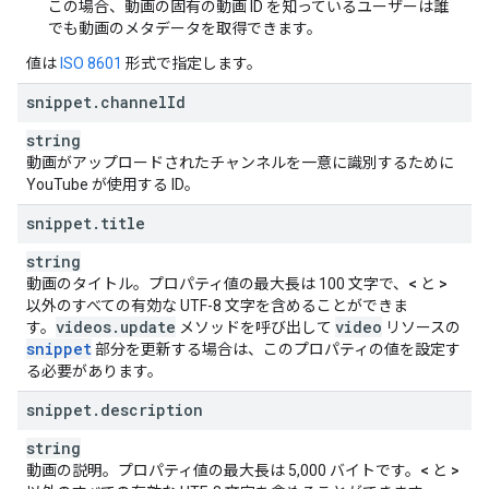
この場合、動画の固有の動画 ID を知っているユーザーは誰
"
egfilmRating
"
:
string
,
でも動画のメタデータを取得できます。
"
eirinRating
"
:
string
,
"
fcbmRating
"
:
string
,
値は
ISO 8601
形式で指定します。
"
fcoRating
"
:
string
,
"
fmocRating
"
:
string
,
snippet
.
channel
Id
"
fpbRating
"
:
string
,
string
"
fpbRatingReasons
"
:
[,
string
動画がアップロードされたチャンネルを一意に識別するために
],
YouTube が使用する ID。
"
fskRating
"
:
string
,
snippet
.
title
"
grfilmRating
"
:
string
,
"
icaaRating
"
:
string
,
string
"
ifcoRating
"
:
string
,
動画のタイトル。プロパティ値の最大長は 100 文字で、
<
と
>
"
ilfilmRating
"
:
string
,
以外のすべての有効な UTF-8 文字を含めることができま
"
incaaRating
"
:
string
,
videos
.
update
video
す。
メソッドを呼び出して
リソースの
"
kfcbRating
"
:
string
,
snippet
部分を更新する場合は、このプロパティの値を設定す
"
kijkwijzerRating
"
:
string
,
る必要があります。
"
kmrbRating
"
:
string
,
"
lsfRating
"
:
string
,
snippet
.
description
"
mccaaRating
"
:
string
,
"
mccypRating
"
:
string
,
string
"
mcstRating
"
:
string
,
動画の説明。プロパティ値の最大長は 5,000 バイトです。
<
と
>