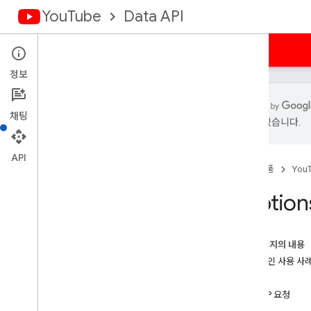
YouTube
Data API
홈
가이드
참조
샘플
지원
정보
채팅
있을 수 있습니다.
개요
활동
API
홈
제품
You
자막
개요
Caption
list
insert
update
이 페이지의 내용
download
일반적인 사용 사
delete
요청
Channel
Banners
HTTP 요청
채널