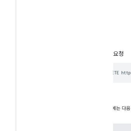
You
Tube Data API 오류
요청
HTTP 요청
DELETE http
승인
이 요청에는 다음
하세요.
범위