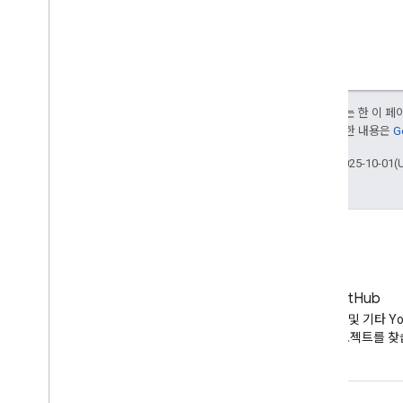
달리 명시되지 않는 한 이 
부여됩니다. 자세한 내용은
G
최종 업데이트: 2025-10-01(
블로그
GitHub
YouTube 블로그의 최신 뉴스
API 코드 샘플 및 기타 Yo
오픈소스 프로젝트를 찾