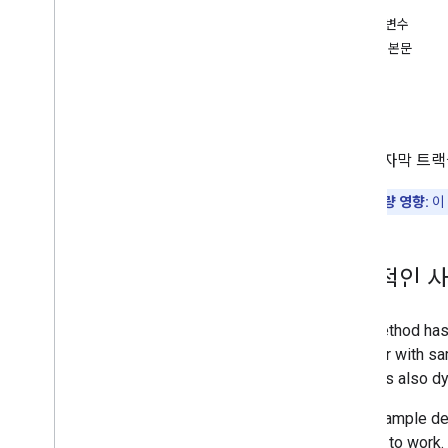
승인
채널 섹션
매개변수
댓글
요청 본문
댓글 대화목록
응답
i18n언어
오류
i18n지역
구성원
지정된 자막 트랙
멤버십 등급
Playlist
Images
할당량 영향:
이
Playlist
Items
재생목록
검색
일반적인 사
정기 결제
썸네일
동영상 악용사례 신고 이유
Video
Categories
동영상
워터마크
표준 쿼리 매개변수