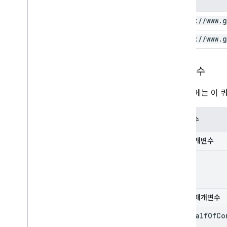
https:
/
/
www
.
g
https:
/
/
www
.
g
매개변수
다음 표에는 이 
매개변수
필수 매개변수
id
선택적 매개변수
on
Behalf
Of
Co