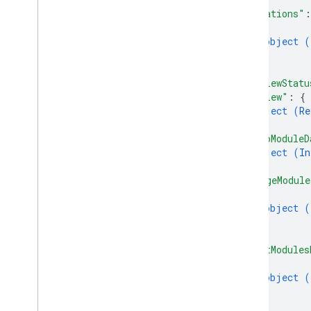
"locations"
:
{
object (
}
]
,
"reviewStatu
"review"
: 
{
object (
Re
}
,
"infoModuleD
object (
In
}
,
"imageModule
{
object (
}
]
,
"textModules
{
object (
}
]
,