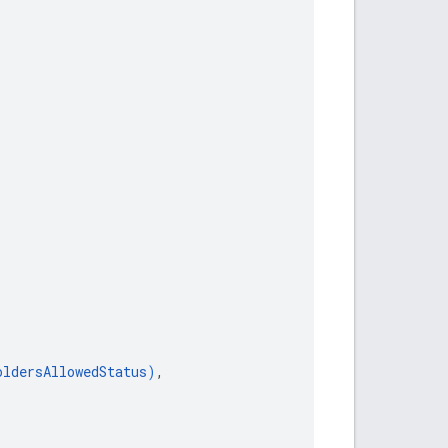
oldersAllowedStatus
)
,