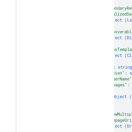
}
,
"secondaryRe
"localizedSe
object (
Lo
}
,
"discoverabl
object (
Di
}
,
"classTempla
object (
Cl
}
,
"id"
: 
string
"version"
: 
s
"issuerName"
"messages"
:
{
object (
}
]
,
"allowMultip
"homepageUri
object (
Ur
}
,