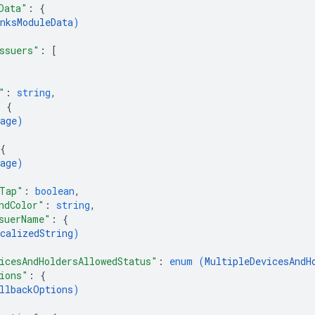
Data"
: 
{
nksModuleData
)
ssuers"
: 
[
"
: 
string
,
: 
{
age
)
{
age
)
Tap"
: 
boolean
,
ndColor"
: 
string
,
suerName"
: 
{
calizedString
)
icesAndHoldersAllowedStatus"
: 
enum (
MultipleDevicesAndH
ions"
: 
{
llbackOptions
)