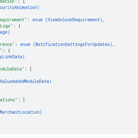
mation"
: 
{
curityAnimation
)
equirement"
: 
enum (
ViewUnlockRequirement
)
,
mLogo"
: 
{
age
)
rence"
: 
enum (
NotificationSettingsForUpdates
)
,
"
: 
{
pLinkData
)
oduleData"
: 
[
ValueAddedModuleData
)
ations"
: 
[
MerchantLocation
)