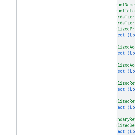
Bilet wstępu na ofertę
"accountName
"accountIdLa
"rewardsTier
Uprawnienia
"rewardsTier
"localizedPr
Smart tap
object (
Lo
}
,
Bilet na przejazd
"localizedAc
object (
Lo
}
,
Treści prywatne
"localizedAc
object (
Lo
Typy
}
,
"localizedRe
object (
Lo
}
,
"localizedRe
object (
Lo
}
,
"secondaryRe
"localizedSe
object (
Lo