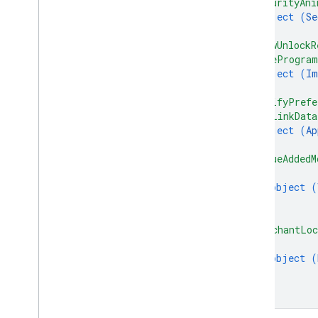
"securityAni
object (
Se
}
,
"viewUnlockR
"wideProgra
object (
Im
}
,
"notifyPrefe
"appLinkData
object (
Ap
}
,
"valueAddedM
{
object (
}
]
,
"merchantLoc
{
object (
}
]
}