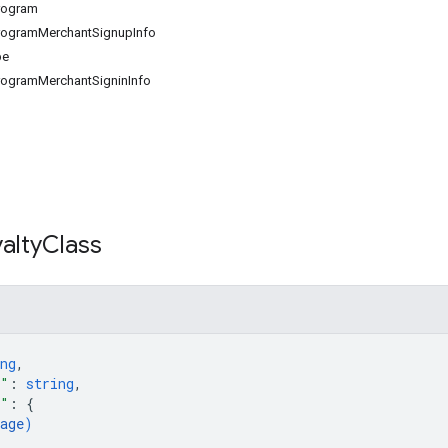
rogram
rogramMerchantSignupInfo
pe
rogramMerchantSigninInfo
alty
Class
ng
,
e"
: 
string
,
o"
: 
{
age
)