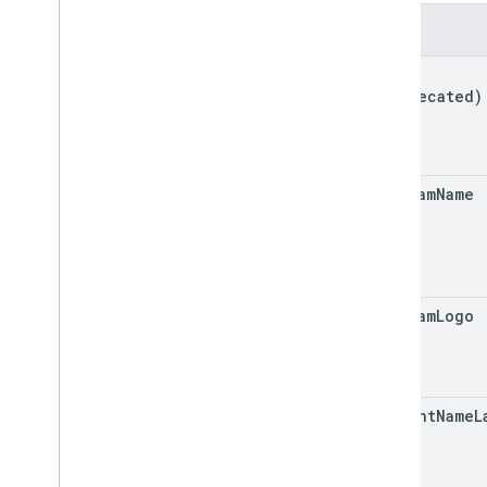
Pola
kind
(deprecated)
program
Name
program
Logo
account
Name
L