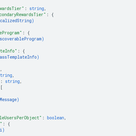
wardsTier"
: 
string
,
condaryRewardsTier"
: 
{
calizedString
)
eProgram"
: 
{
scoverableProgram
)
teInfo"
: 
{
assTemplateInfo
)
,
tring
,
: 
string
,
 
[
Message
)
leUsersPerObject"
: 
boolean
,
"
: 
{
i
)