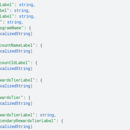
Label"
: 
string
,
bel"
: 
string
,
Label"
: 
string
,
"
: 
string
,
ogramName"
: 
{
calizedString
)
countNameLabel"
: 
{
calizedString
)
countIdLabel"
: 
{
calizedString
)
wardsTierLabel"
: 
{
calizedString
)
wardsTier"
: 
{
calizedString
)
wardsTierLabel"
: 
string
,
condaryRewardsTierLabel"
: 
{
calizedString
)