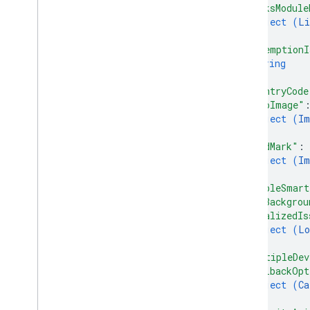
"linksModule
object (
Li
}
,
"redemptionI
string
]
,
"countryCode
"heroImage"
object (
Im
}
,
"wordMark"
: 
object (
Im
}
,
"enableSmart
"hexBackgrou
"localizedIs
object (
Lo
}
,
"multipleDev
"callbackOpt
object (
Ca
}
,