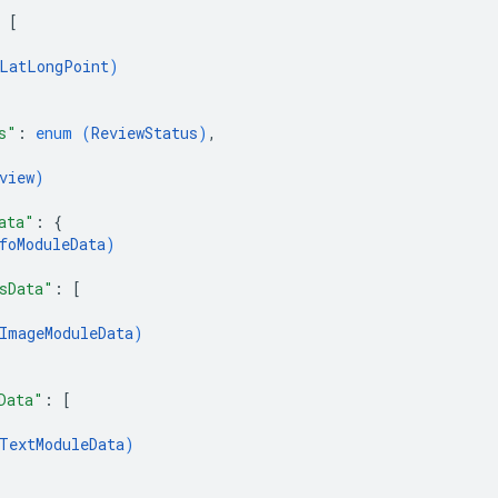
 
[
LatLongPoint
)
s"
: 
enum (
ReviewStatus
)
,
view
)
ata"
: 
{
foModuleData
)
sData"
: 
[
ImageModuleData
)
Data"
: 
[
TextModuleData
)