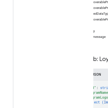
Karta podarunkowa
DiscoverableP
DiscoverableP
Wystawca
SharedDataTy
DiscoverableP
JWT
Stan
Metody
Karta lojalnościowa
addmessage
loyaltyclass
Przegląd
addmessage
Zasób: Loy
get
insert
lista
Zapis JSON
patch
zaktualizowanie
{
loyaltyobject
"kind"
: 
stri
"programNam
"programLog
Multimedia
object (
Im
}
,