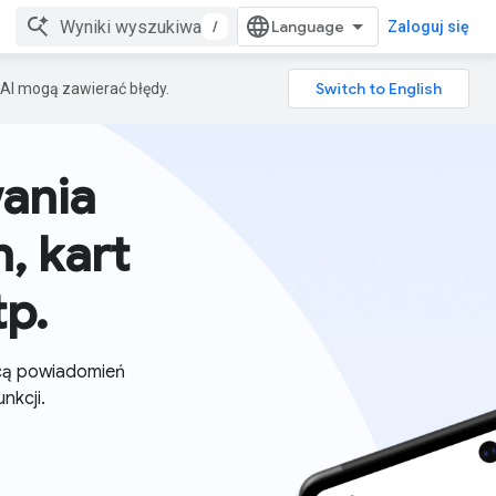
/
Zaloguj się
AI mogą zawierać błędy.
ania
, kart
p.
ocą powiadomień
nkcji.