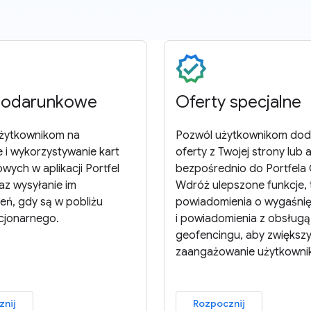
podarunkowe
Oferty specjalne
użytkownikom na
Pozwól użytkownikom do
 i wykorzystywanie kart
oferty z Twojej strony lub a
ych w aplikacji Portfel
bezpośrednio do Portfela
az wysyłanie im
Wdróż ulepszone funkcje, t
eń, gdy są w pobliżu
powiadomienia o wygaśnię
acjonarnego.
i powiadomienia z obsługą
geofencingu, aby zwiększ
zaangażowanie użytkowni
znij
Rozpocznij