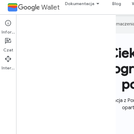
Dokumentacja
Blog
Wallet
Google używa technologii AI do tłumaczeni
Informacje
Cie
Czat
progr
Interfejs API
p
Integracja z P
opart