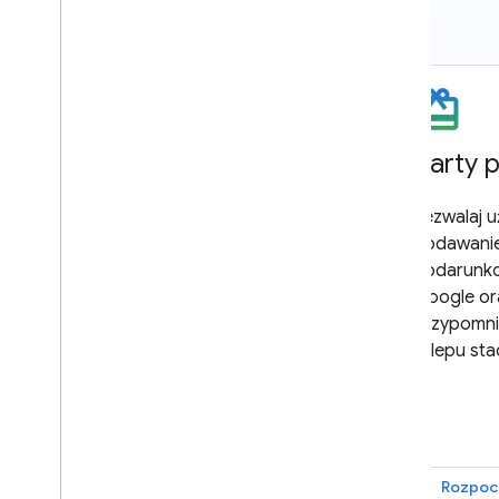
Karty lojalnościowe
Karty 
Twórz cyfrowe karty lojalnościowe,
Zezwalaj 
które klienci będą mogli dodać do
dodawanie
Portfela Google, aby mieć wygodny
podarunkow
dostęp do nagród i historii zakupów.
Google or
Wykorzystaj ulepszone
przypomni
powiadomienia, aktualności i
sklepu st
wiadomości od Google na
podstawie lokalizacji, aby zwiększyć
zaangażowanie klientów.
Rozpocznij
Rozpoc