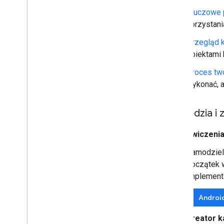
Kluczowe p
korzystani
Przegląd k
obiektami 
Proces two
wykonać, a
Narzędzia i 
Ćwiczeni
Samodziel
początek w
implementa
Androi
Kreator k