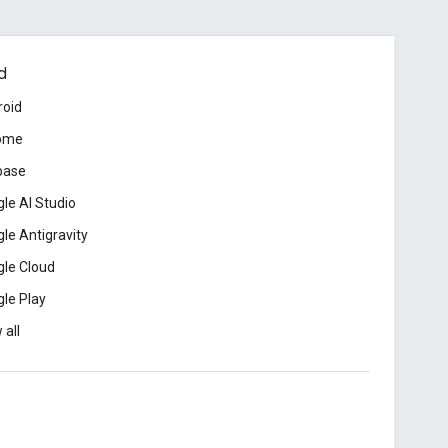
d
roid
ome
base
le AI Studio
le Antigravity
le Cloud
le Play
 all