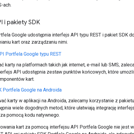
-ach.
PI i pakiety SDK
rtfela Google udostępnia interfejs API typu REST i pakiet SDK 
aniu kart oraz zarządzaniu nimi.
API Portfela Google typu REST
ć karty na platformach takich jak internet, e-mail lub SMS, zale
terfejs API udostępnia zestaw punktów końcowych, które umożliw
omponentów kart.
 Portfela Google na Androida
ć karty w aplikacji na Androida, zalecamy korzystanie z pakiet
pnia wiele dogodnych metod, które ułatwiają integrację interfej
 za pomocą kodu natywnego.
owania kart za pomocą interfejsu API Portfela Google nie jest 