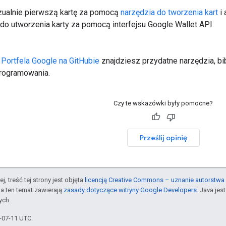
zualnie pierwszą kartę za pomocą
narzędzia do tworzenia kart
i 
do utworzenia karty za pomocą interfejsu Google Wallet API.
 Portfela Google na GitHubie
znajdziesz przydatne narzędzia, bi
programowania.
Czy te wskazówki były pomocne?
Prześlij opinię
j, treść tej strony jest objęta
licencją Creative Commons – uznanie autorstwa 
a ten temat zawierają
zasady dotyczące witryny Google Developers
. Java je
ych.
6-07-11 UTC.