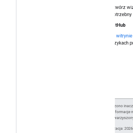
Utwórz wi
potrzebny 
GitHub
W
witrynie
językach 
O ile nie stwierdzono inacze
Szczegółowe informacje n
podmiotów stowarzyszon
Ostatnia aktualizacja: 202