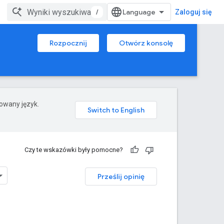
/
Zaloguj się
Rozpocznij
Otwórz konsolę
rowany język.
Czy te wskazówki były pomocne?
Prześlij opinię