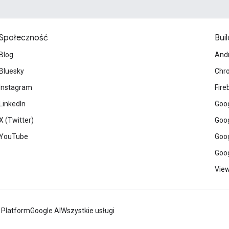
Społeczność
Buil
Blog
And
Bluesky
Chr
Instagram
Fire
LinkedIn
Goog
X (Twitter)
Goog
YouTube
Goog
Goog
View
 Platform
Google AI
Wszystkie usługi