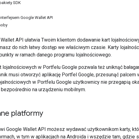
i pakiety SDK
 interfejsem Google Wallet API
soby
 Wallet API ułatwia Twoim klientom dodawanie kart lojalnościowy
sz do nich łatwy dostęp we właściwym czasie. Karty lojalnoś
unkty w ramach danego programu lojalnościowego.
 lojalnościowych w Portfelu Google pozwala też uniknąć bałagan
nik musi otworzyć aplikację Portfel Google, przesunąć palcem w g
lojalnościowych w Portfelu Google użytkownicy nie przegapią ok
y bezpośrednio na urządzeniu mobilnym.
ne platformy
sowi Google Wallet API możesz wydawać użytkownikom karty, któ
ormach, w tym w aplikacjach na Androida i wszędzie tam, gdzie są