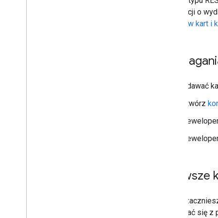
Google typu RES
informacji o wy
obiektów kart i 
Wymagani
Aby wydawać kar
Utwórz
ko
Deweloper
Deweloperz
Pierwsze k
Zanim zaczniesz 
zapoznać się z 