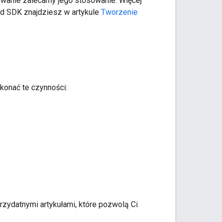
owanie zalecamy jego stosowanie. Więcej
oid SDK znajdziesz w artykule
Tworzenie
konać te czynności:
przydatnymi artykułami, które pozwolą Ci