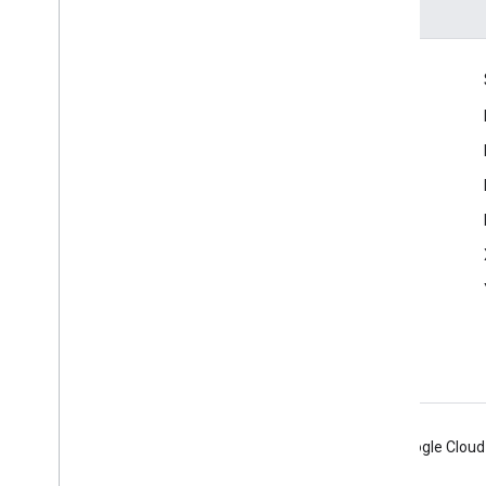
Komunikacja
Google Developer Program
Google Developer Groups
Google Developer Experts
Accelerators
Google Cloud & NVIDIA
Android
Chrome
Firebase
Google Cloud