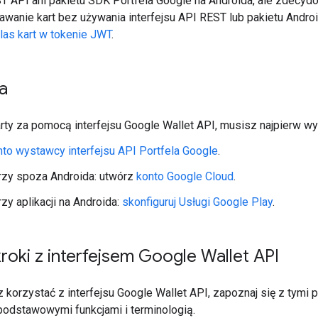
T API ani pakietu SDK Portfela Google na Androida, ale zdecyd
dawanie kart bez używania interfejsu API REST lub pakietu Andr
klas kart w tokenie JWT
.
a
ty za pomocą interfejsu Google Wallet API, musisz najpierw wy
nto wystawcy interfejsu API Portfela Google
.
zy spoza Androida: utwórz
konto Google Cloud
.
y aplikacji na Androida:
skonfiguruj Usługi Google Play
.
roki z interfejsem Google Wallet API
korzystać z interfejsu Google Wallet API, zapoznaj się z tymi 
podstawowymi funkcjami i terminologią.