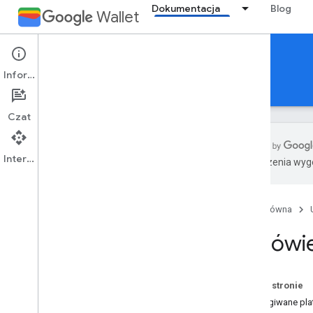
Dokumentacja
Blog
Wallet
Loyalty cards
Informacje
Przewodniki
Materiały referencyjne
Pomoc
Czat
Interfejs API
Tłumaczenia wyge
Wprowadzenie
Przegląd
Strona główna
Kluczowych pojęć
Wystawy klas i obiektów
Omówien
Proces dodawania do Portfela Google
Pierwsze kroki
Na tej stronie
Przewodnik wprowadzający
Obsługiwane pla