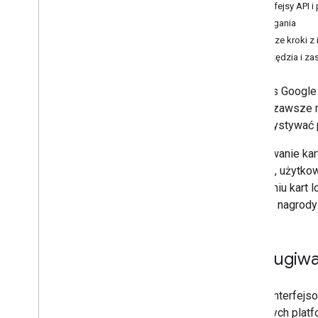
Konfigurowanie konta wydawcy
Interfejsy API 
Uzyskaj dane uwierzytelniające
Wymagania
Utwórz pierwszy bilet
Pierwsze kroki z
Serwer MCP dewelopera
Narzędzia i za
Korzystanie z kart lojalnościowych
Interfejs Google
Poproś o uwierzytelnienie
czemu zawsze ma
Wystawy klas i obiektów
wykorzystywać p
Dodaj do Portfela Google
Zapisywanie kart
Zaawansowane użycie
znaleźć, użytkow
włączeniu kart 
Testowanie i publikowanie
punkty i nagrod
Poproś o dostęp do publikowania
Testowanie przed opublikowaniem
Lista kontrolna uruchomienia
Obsługiwa
Biblioteki i narzędzia
Kreator kart
Dzięki interfej
Biblioteki klienta
na różnych platf