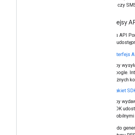
Codelabs
mailach czy SMS
Przykładowe aplikacje
Interfejsy A
Zasoby
Informacje o wersjach
Interfejs API Po
Kody błędów
łatwym udostępni
Najczęstsze pytania
Szablon karty
Interfejs 
Wskazówki dotyczące marki
Aby wysyła
Wskazówki dotyczące skuteczności
Google. In
Zasady dopuszczalnego
różnych k
użytkowania
Warunki korzystania z usługi
Pakiet SDK
Aby wydawa
SDK udostę
mobilnymi
Uwaga: do gener