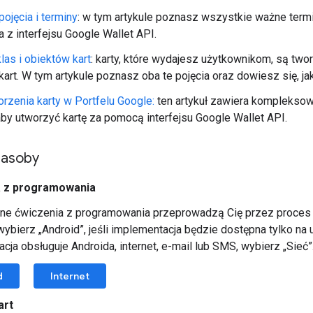
ojęcia i terminy
: w tym artykule poznasz wszystkie ważne termi
a z interfejsu Google Wallet API.
las i obiektów kart
: karty, które wydajesz użytkownikom, są two
kart. W tym artykule poznasz oba te pojęcia oraz dowiesz się, ja
rzenia karty w Portfelu Google:
ten artykuł zawiera kompleksow
by utworzyć kartę za pomocą interfejsu Google Wallet API.
zasoby
a z programowania
ne ćwiczenia z programowania przeprowadzą Cię przez proces d
ybierz „Android”, jeśli implementacja będzie dostępna tylko na
cja obsługuje Androida, internet, e-mail lub SMS, wybierz „Sieć”
d
Internet
art