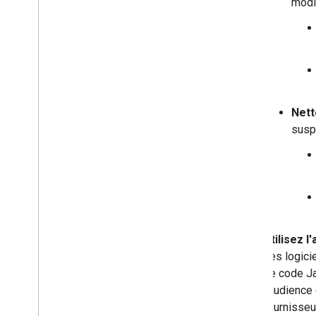
modi
Nett
suspe
Utilisez 
des logici
de code Ja
l'audience
fournisseur