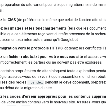
a préparation du site varient pour chaque migration, mais de man
s :
ez le CMS
(de préférence le même que celui de l'ancien site utili
z les images et les téléchargements
(tels que les documen
ible que ces éléments reçoivent du trafic provenant de la recherch
lacement aux internautes, ainsi qu'à Googlebot.
migration vers le protocole HTTPS
, obtenez les certificats T
z un fichier robots.txt pour votre nouveau site
et assurez-vo
tent correctement les parties qui ne doivent pas être explorées.
certains propriétaires de sites bloquent toute exploration pend
tégie, assurez-vous de savoir à quoi ressemblera le fichier robot
ilisez des règles
noindex
pendant le développement, préparez
au début de la migration du site.
z les codes d'erreur appropriés pour les contenus suppri
 de votre ancien contenu vers le nouveau site. Assurez-vous q