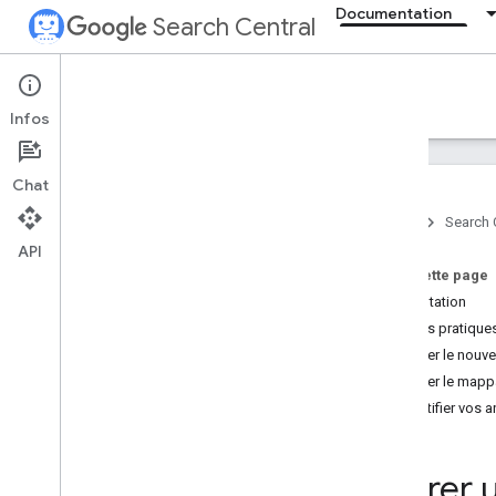
Documentation
Search Central
Documentation
Infos
Présentation
Chat
Essentiels de la recherche
Accueil
Search 
API
Principes de base du SEO
Sur cette page
Présentation
Exploration et indexation
Bonnes pratiques
Aperçu
Préparer le nouve
Types de fichiers indexables par
Google
Préparer le map
Structure d'URL
Identifier vos
Liens
Sitemaps
Migrer u
Gestion du robot d'exploration