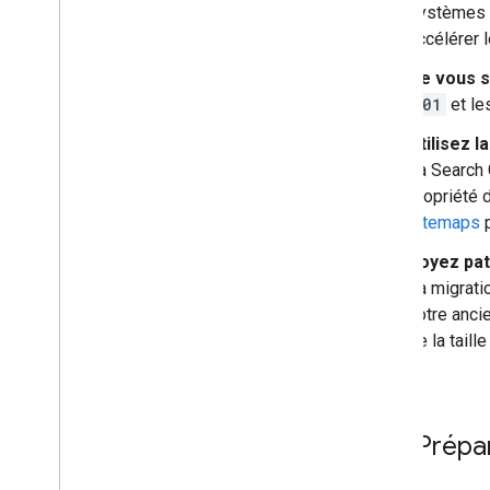
systèmes d
accélérer 
Ne vous s
301
et le
Utilisez 
La Search 
propriété 
sitemaps
p
Soyez pat
La migrati
votre anci
de la taill
Prépar