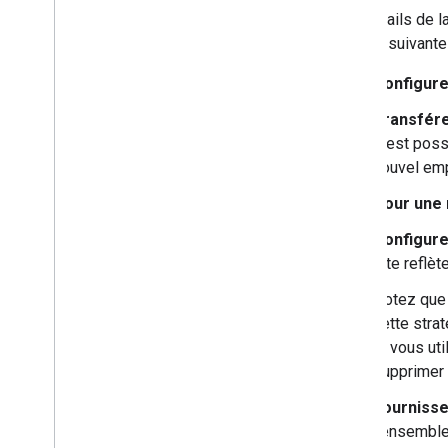
Les détails de l
actions suivante
Configur
Transfére
Il est poss
nouvel emp
Pour une 
Configure
site reflè
Notez que 
cette stra
si vous ut
supprimer 
Fournisse
l'ensemble