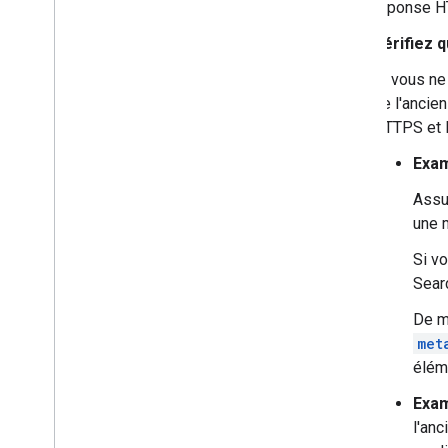
réponse 
Vérifiez 
Si vous ne 
de l'ancie
HTTPS et H
Exam
Assur
une 
Si vo
Searc
De mê
met
élém
Exam
l'an