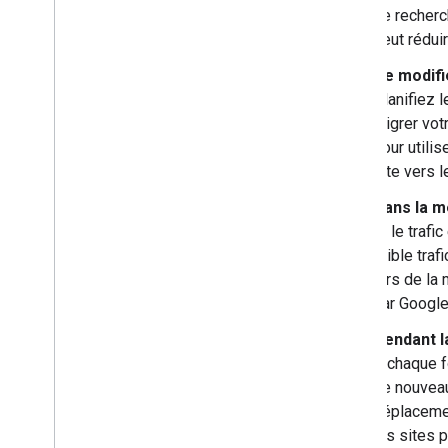
de recherc
peut rédui
Ne modifi
Planifiez 
migrer vot
pour utili
site vers 
Dans la me
Si le trafi
faible tra
lors de la
par Google
Pendant la
À chaque f
de nouveau
déplacemen
les sites 