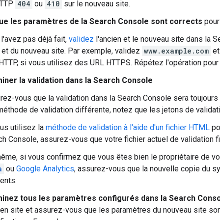
HTTP
404
ou
410
sur le nouveau site.
que les paramètres de la Search Console sont corrects
pour 
l'avez pas déjà fait,
validez
l'ancien et le nouveau site dans la S
n et du nouveau site. Par exemple, validez
www.example.com
e
TTP, si vous utilisez des URL HTTPS. Répétez l'opération pour l
iner la validation dans la Search Console
ez-vous que la validation dans la Search Console sera toujours e
méthode de validation différente, notez que les jetons de valida
us utilisez la
méthode de validation à l'aide d'un fichier HTML
pou
h Console, assurez-vous que votre fichier actuel de validation fi
me, si vous confirmez que vous êtes bien le propriétaire de votr
a
ou
Google Analytics
, assurez-vous que la nouvelle copie du 
ents.
inez tous les paramètres configurés dans la Search Cons
cien site et assurez-vous que les paramètres du nouveau site son