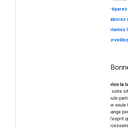
les résultats de recherche
Préparez 
Surveillance et débogage
Élaborez
Guides spécifiques au site
Entamez l
Surveillez
Bonne
Selon la t
Si votre s
seule parti
une seule 
change peu
à l'esprit
nécessaire