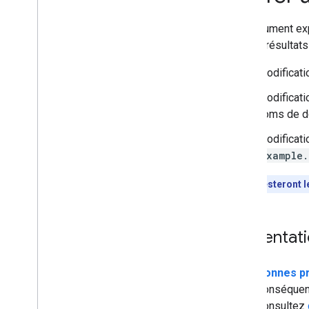
robots
.
txt
Choix de l'URL canonique
Ce document exp
Indexation de site mobile et
sur les résultat
indexation orientée mobile
AMP
Modificati
Java
Script
Modificati
Métadonnées de page et de contenu
noms de d
Suppressions
Migrations de sites et modifications
Modificat
La recherche Google et les
example.
redirections d'URL
Déplacement d'un site
Les URL resteront 
Changement d'hébergement
Migrer un site avec
changement d'URL
Présentat
Tests A
/
B
Désactiver ou suspendre
temporairement un site Web
Bonnes pr
conséquenc
Classement et apparence dans
consultez