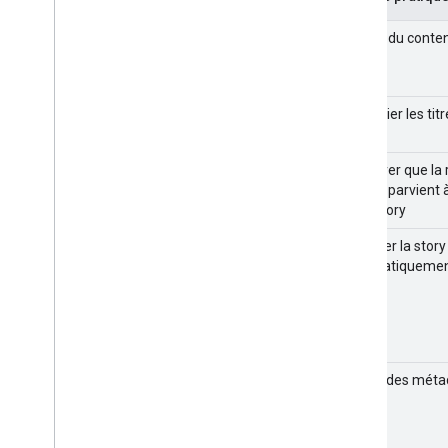
Fournir du conte
Privilégier les tit
S'assurer que la
Google parvient à
Web Story
Désigner la sto
automatiquemen
Inclure des mét