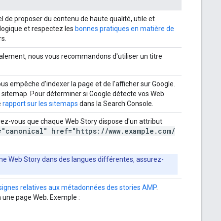
 de proposer du contenu de haute qualité, utile et
 logique et respectez les
bonnes pratiques en matière de
rs.
déalement, nous vous recommandons d'utiliser un titre
ous empêche d'indexer la page et de l'afficher sur Google.
 sitemap. Pour déterminer si Google détecte vos Web
e
rapport sur les sitemaps
dans la Search Console.
rez-vous que chaque Web Story dispose d'un attribut
="canonical" href="https:
/
/
www
.
example
.
com
/
même Web Story dans des langues différentes, assurez-
signes relatives aux métadonnées des stories AMP
.
à une page Web. Exemple :