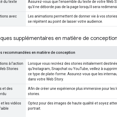
ité du texte
Assurez-vous que l'ensemble du texte de votre Web Story
qu'il ne déborde pas de la page lorsqu'il sera redimens
ations avec
Les animations permettent de donner vie à vos stories. 
se répètent au point de lasser votre audience.
iques supplémentaires en matière de conceptio
es recommandées en matière de conception
tions à l'action
Lorsque vous recréez des stories initialement destiné
Web Stories
qu'Instagram, Snapchat ou YouTube, veillez à supprimer 
ce type de plate-forme. Assurez-vous que les internau
dans votre Web Story.
os et des
Afin de créer une expérience plus immersive pour les 
erdu
stories.
 et les vidéos
Optez pour des images de haute qualité et soyez att
aible
portrait.