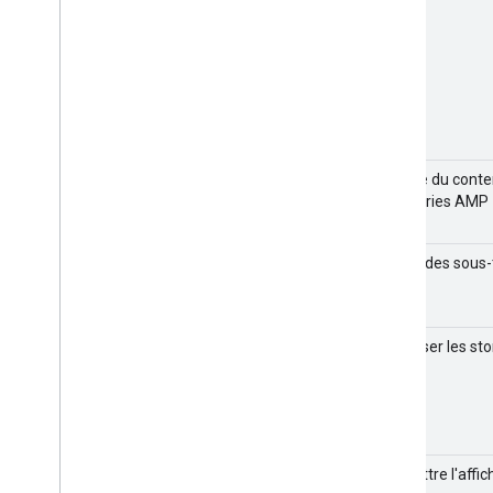
Joindre du cont
des stories AMP
Inclure des sous-
vidéos
Optimiser les st
vidéo
Permettre l'affi