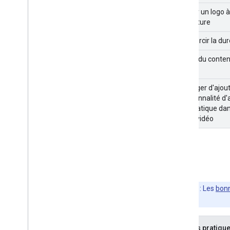
Ajouter un logo 
couverture
Raccourcir la dur
Inclure du conte
Envisager d'ajout
fonctionnalité d
automatique dans
100 % vidéo
SEO
Remarque
: Les
bonn
Web.
Bonnes pratique