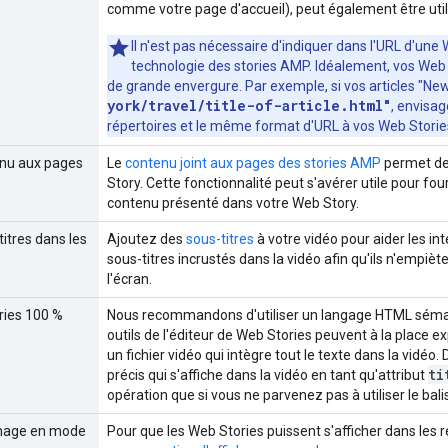
comme votre page d'accueil), peut également être util
Il n'est pas nécessaire d'indiquer dans l'URL d'une 
technologie des stories AMP. Idéalement, vos Web 
de grande envergure. Par exemple, si vos articles
"New
york/travel/title-of-article.html"
, envisa
répertoires et le même format d'URL à vos Web Storie
enu aux pages
Le
contenu joint aux pages des stories AMP
permet de
Story. Cette fonctionnalité peut s'avérer utile pour fourn
contenu présenté dans votre Web Story.
titres dans les
Ajoutez des
sous-titres
à votre vidéo pour aider les in
sous-titres incrustés dans la vidéo afin qu'ils n'empièt
l'écran.
ories 100 %
Nous recommandons d'utiliser un langage HTML séman
outils de l'éditeur de Web Stories peuvent à la place e
un fichier vidéo qui intègre tout le texte dans la vidéo.
ti
précis qui s'affiche dans la vidéo en tant qu'attribut
opération que si vous ne parvenez pas à utiliser le b
chage en mode
Pour que les Web Stories puissent s'afficher dans les 