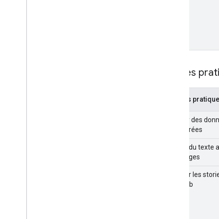
Bonnes prat
Bonnes pratiqu
Ajouter des don
structurées
Inclure du texte 
les images
Intégrer les stor
site Web