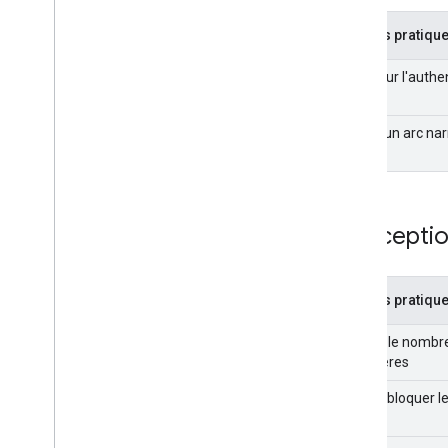
Google
Bonnes pratique
Bonnes pratiques en matière de
création de Web Stories
Miser sur l'authe
Règlement relatif au contenu des
Web Stories
Programme destiné aux utilisateurs
Suivre un arc nar
de la première heure
Surveillance et débogage
Concepti
Guides spécifiques au site
Bonnes pratique
Limiter le nombr
caractères
Ne pas bloquer le