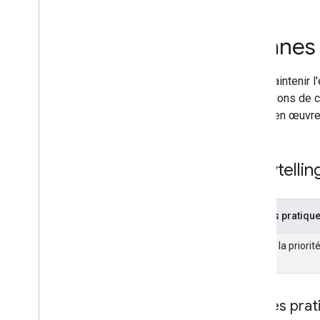
Extraits optimisés
Échantillon flexible
Bonnes 
Google Discover
Images
Fonctionnalités locales
Pour maintenir 
Expérience sur la page
conseillons de 
Sources préférées
mettre en œuvr
Systèmes de classement
Mises à jour du classement
Noms de sites
Storytelli
Liens annexes
Extraits
Données structurées
Bonnes pratiques
Liens de titre
Donner la priorit
Fonctionnalités traduites
vidéo
Vidéos
Galerie d'éléments visuels
Web Stories
Bonnes prati
Activer les Web Stories sur