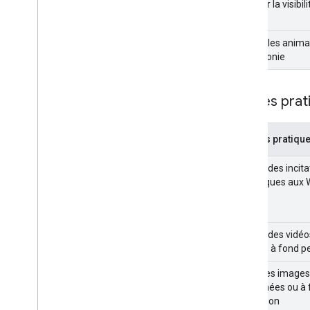
Assurer la visibil
Utiliser les anim
parcimonie
Bonnes prat
Bonnes pratiqu
Utiliser des incita
spécifiques aux 
Utiliser des vidé
images à fond p
Éviter les images
déformées ou à f
résolution