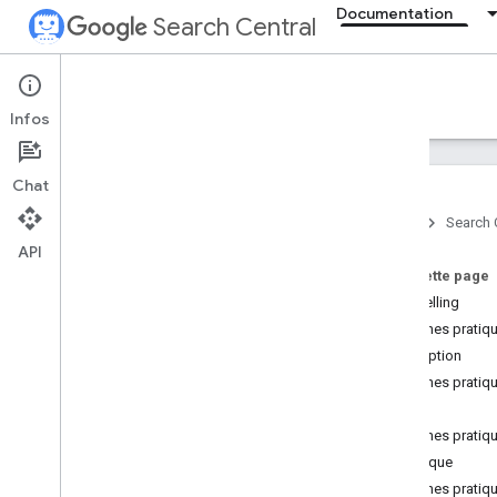
Documentation
Search Central
Documentation
Infos
Présentation
Chat
Essentiels de la recherche
Accueil
Search 
API
Principes de base du SEO
Sur cette page
Storytelling
Exploration et indexation
Bonnes pratiqu
Conception
Classement et apparence dans
les résultats de recherche
Bonnes pratiqu
Aperçu
SEO
Fonctionnalités d'IA
Bonnes pratiqu
Dates de signature
Technique
Favicons
Bonnes pratiq