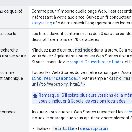
nu de qualité
Comme pour n'importe quelle page Web, il est essentiel
intéressant à votre audience. Suivez un fil conducteur
storytelling
afin de maintenir l'engagement des lecteu
res courts
Les titres doivent contenir moins de 90 caractères. I
descriptif de moins de 70 caractères.
noindex
 recherche
N'incluez pas d'attribut
dans la story. Cela n
 trouver votre
Vous devez également ajouter les Web Stories à votre
Stories, consultez le
rapport Couverture de l'index
et l
ry comme
Toutes les Web Stories doivent être canoniques. Assu
link rel="canonical"
<link rel
t canonique
. Par exemple :
url
/
to
/
webstory
.
html">
Remarque
: S'il existe plusieurs versions de la 
vous d'
indiquer à Google les versions localisées
.
adonnées
Assurez-vous que vos Web Stories respectent les
con
Incluez le balisage que vous ajouteriez normalement 
meta
title
description
Balises
et