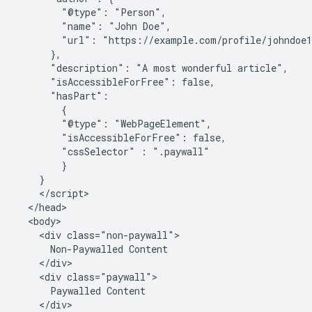
        "@type": "Person",

        "name": "John Doe",

        "url": "https://example.com/profile/johndoe1
      },

      "description": "A most wonderful article",

      "isAccessibleForFree": false,

      "hasPart":

        {

        "@type": "WebPageElement",

        "isAccessibleForFree": false,

        "cssSelector" : ".paywall"

        }

    }

    </script>

  </head>

  <body>

    <div class="non-paywall">

      Non-Paywalled Content

    </div>

    <div class="paywall">

      Paywalled Content

    </div>
