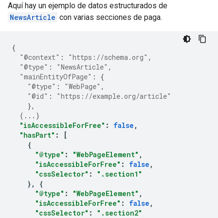
Aquí hay un ejemplo de datos estructurados de
NewsArticle
con varias secciones de paga.
{
"@context"
:
"https://schema.org"
,
"@type"
:
"NewsArticle"
,
"mainEntityOfPage"
:
{
"@type"
:
"WebPage"
,
"@id"
:
"https://example.org/article"
},
(
...
)
"isAccessibleForFree"
:
false
,
"hasPart"
:
[
{
"@type"
:
"WebPageElement"
,
"isAccessibleForFree"
:
false
,
"cssSelector"
:
".section1"
},
{
"@type"
:
"WebPageElement"
,
"isAccessibleForFree"
:
false
,
"cssSelector"
:
".section2"