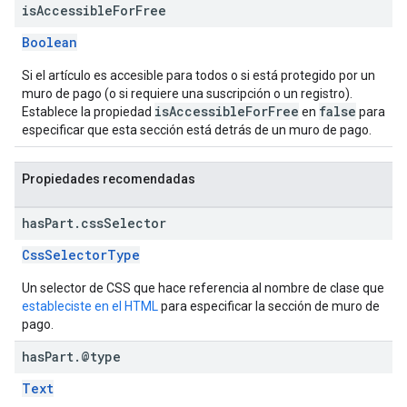
is
Accessible
For
Free
Boolean
Si el artículo es accesible para todos o si está protegido por un
muro de pago (o si requiere una suscripción o un registro).
isAccessibleForFree
false
Establece la propiedad
en
para
especificar que esta sección está detrás de un muro de pago.
Propiedades recomendadas
has
Part
.
css
Selector
CssSelectorType
Un selector de CSS que hace referencia al nombre de clase que
estableciste en el HTML
para especificar la sección de muro de
pago.
has
Part
.
@type
Text