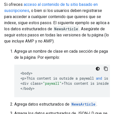
Si ofreces
acceso al contenido de tu sitio basado en
suscripciones
, o bien si los usuarios deben registrarse
para acceder a cualquier contenido que quieres que se
indexe, sigue estos pasos. El siguiente ejemplo se aplica a
los datos estructurados de
NewsArticle
. Asegúrate de
seguir estos pasos en todas las versiones de tu página (lo
que incluye AMP y no AMP).
Agrega un nombre de clase en cada sección de paga
de la página. Por ejemplo:
<
body
>

<
p>This
content
is
outside
a
paywall
and
is
v
<
div
class
=
"paywall"
>
This
content
is
inside
a
<
/
body
>
Agrega datos estructurados de
NewsArticle
.
Agrega los datos estructurados de JSON-LD que se