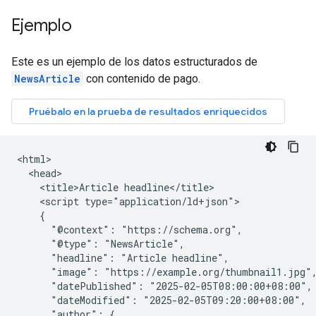
Ejemplo
Este es un ejemplo de los datos estructurados de
NewsArticle
con contenido de pago.
<html>

  <head>

    <title>Article headline</title>

    <script type="application/ld+json">

    {

      "@context": "https://schema.org",

      "@type": "NewsArticle",

      "headline": "Article headline",

      "image": "https://example.org/thumbnail1.jpg",
      "datePublished": "2025-02-05T08:00:00+08:00",

      "dateModified": "2025-02-05T09:20:00+08:00",

      "author": {
