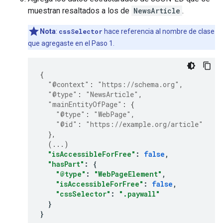
muestran resaltados a los de
NewsArticle
.
Nota
:
cssSelector
hace referencia al nombre de clase
que agregaste en el Paso 1.
{
"@context"
:
"https://schema.org"
,
"@type"
:
"NewsArticle"
,
"mainEntityOfPage"
:
{
"@type"
:
"WebPage"
,
"@id"
:
"https://example.org/article"
},
(
...
)
"isAccessibleForFree"
:
false
,
"hasPart"
:
{
"@type"
:
"WebPageElement"
,
"isAccessibleForFree"
:
false
,
"cssSelector"
:
".paywall"
}
}