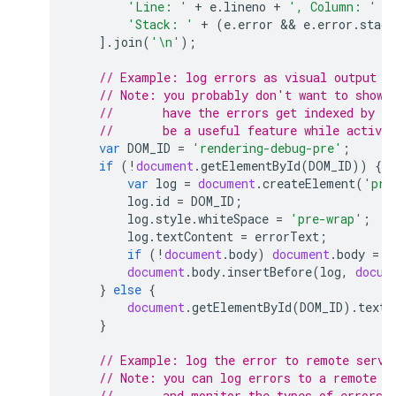
'Line: '
+
e
.
lineno
+
', Column: '
+
'Stack: '
+
(
e
.
error
 && 
e
.
error
.
stack
].
join
(
'\n'
);
// Example: log errors as visual output i
// Note: you probably don't want to show 
//       have the errors get indexed by G
//       be a useful feature while activel
var
DOM_ID
=
'rendering-debug-pre'
;
if
(
!
document
.
getElementById
(
DOM_ID
))
{
var
log
=
document
.
createElement
(
'pre
log
.
id
=
DOM_ID
;
log
.
style
.
whiteSpace
=
'pre-wrap'
;
log
.
textContent
=
errorText
;
if
(
!
document
.
body
)
document
.
body
=
d
document
.
body
.
insertBefore
(
log
,
docum
}
else
{
document
.
getElementById
(
DOM_ID
).
textC
}
// Example: log the error to remote servi
// Note: you can log errors to a remote s
//       and monitor the types of errors 