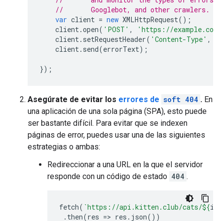
//       Googlebot, and other crawlers.
var
client
=
new
XMLHttpRequest
();
client
.
open
(
'POST'
,
'https://example.com
client
.
setRequestHeader
(
'Content-Type'
,
'
client
.
send
(
errorText
);
});
Asegúrate de evitar los
errores de
soft 404
.
En
una aplicación de una sola página (SPA), esto puede
ser bastante difícil. Para evitar que se indexen
páginas de error, puedes usar una de las siguientes
estrategias o ambas:
Redireccionar a una URL en la que el servidor
responde con un código de estado
404
.
fetch
(
`https://api.kitten.club/cats/
${
id
.
then
(
res
=>
res
.
json
())