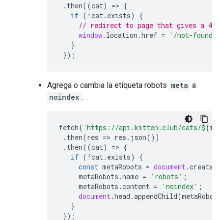
.
then
((
cat
)
=>
{
if
(
!
cat
.
exists
)
{
// redirect to page that gives a 404
window
.
location
.
href
=
'/not-found'
}
});
Agrega o cambia la etiqueta
robots
meta
a
noindex
.
fetch
(
`https://api.kitten.club/cats/
${
id
.
then
(
res
=>
res
.
json
())
.
then
((
cat
)
=>
{
if
(
!
cat
.
exists
)
{
const
metaRobots
=
document
.
createE
metaRobots
.
name
=
'robots'
;
metaRobots
.
content
=
'noindex'
;
document
.
head
.
appendChild
(
metaRobot
}
});