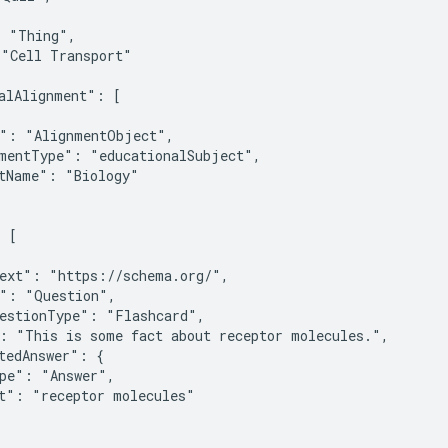
 "Thing",

"Cell Transport"

alAlignment": [

": "AlignmentObject",

mentType": "educationalSubject",

tName": "Biology"

 [

ext": "https://schema.org/",

": "Question",

estionType": "Flashcard",

: "This is some fact about receptor molecules.",

tedAnswer": {

pe": "Answer",

t": "receptor molecules"
