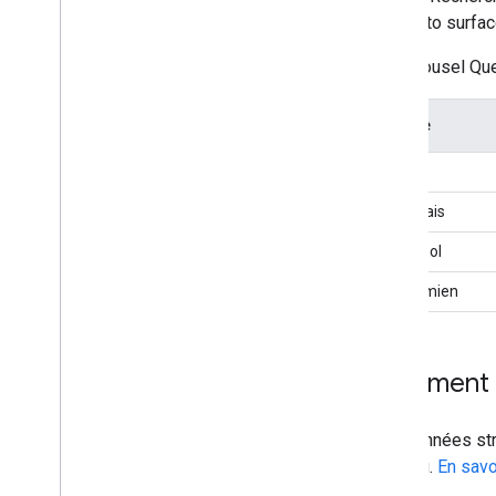
Carrousel de films
energy to surfac
Organisation
Le carrousel Que
Shopping
Page de profil
Q&A
Langue
Recette
Anglais
Extrait d'avis
Application logicielle
Portugais
Élément pouvant être
énoncé
Espagnol
Contenu par abonnement et
soumis à un paywall
Vietnamien
Location de vacances
Vidéo
Liens de titre
Comment a
Fonctionnalités traduites
Vidéos
Ces données str
Galerie d'éléments visuels
contenu.
En savo
Web Stories