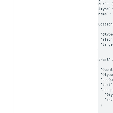
      "about": {

        "@type":
        "name": 
      },

      "education
        {

          "@type
          "align
          "targe
        }

      ],

      "hasPart":
        {

          "@cont
          "@type
          "eduQu
          "text"
          "accep
            "@ty
            "tex
          }

        },
