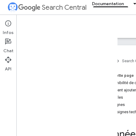
Documentation
Search Central
Documentation
Infos
Présentation
Chat
Essentiels de la recherche
Accueil
Search 
API
Principes de base du SEO
Sur cette page
Disponibilité de 
Exploration et indexation
Comment ajouter
Exemples
Classement et apparence dans
les résultats de recherche
Consignes
Aperçu
Consignes tec
Fonctionnalités d'IA
Dates de signature
Données
Favicons