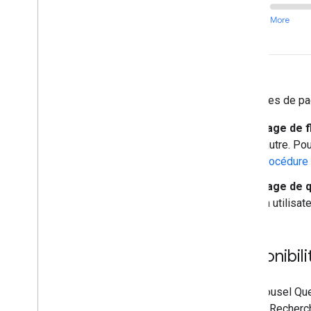
Guides des fonctionnalités
Toutes les fonctionnalités liées
aux données structurées
Article
Actions relatives aux livres
Fil d'Ariane
Les types de pag
Carrousel
Liste des cours
Page de f
Ensemble de données
l'autre. P
Forum de discussion
procédure 
Questions
/
Réponses sur
Page de q
l'éducation
un utilisa
Note globale de l'employeur
Fact-checking
Événement
Disponibil
Métadonnées d'image
Offre d'emploi
Établissement local
Le carrousel Que
Solutionneur mathématique
mobile. Recher