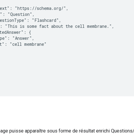
ext": "https://schema.org/",

": "Question",

estionType": "Flashcard",

: "This is some fact about the cell membrane.",

tedAnswer": {

pe": "Answer",

t": "cell membrane"

s
page puisse apparaître sous forme de résultat enrichi Questions