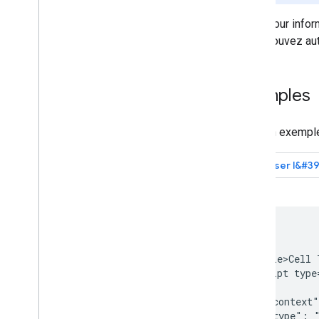
Pour info
pouvez auto
Exemples
Voici un exempl
<html>

  <head>

    <title>Cell 
    <script type
    {

      "@context"
      "@type": "