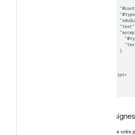
        {

          "@cont
          "@type
          "eduQu
          "text"
          "accep
            "@ty
            "tex
          }

        }

      ]

    }

    </script>

  </head>

</html>
Consigne
Pour que votre 