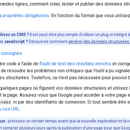
grandes lignes, comment créer, tester et publier des données str
es
propriétés obligatoires
. En fonction du format que vous utilis
ilisez un CMS ?
Il est peut-être plus simple d'utiliser un plug-in intégré
ez JavaScript ?
Découvrez comment
générer des données structurées
 consignes.
re code à l'aide de l'
outil de test des résultats enrichis
et corrig
de résoudre les problèmes non critiques que l'outil a pu signaler,
s structurées. Toutefois, ce n'est pas nécessaire pour pouvoir bé
uelques pages où figurent vos données structurées et utilisez l
t la page. Assurez-vous que Google peut accéder à votre page et q
index
ni par des identifiants de connexion. Si tout semble être
u vos URL
.
que
: prévoyez un certain temps avant que la nouvelle exploration et la no
 compter plusieurs jours après la publication d'une page pour que Google