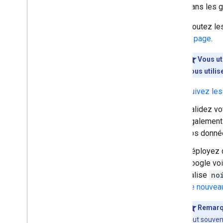
Programme destiné aux utilisateurs
Voici, dans les 
de la première heure
Ajoutez l
Surveillance et débogage
la page
.
Guides spécifiques au site
Vous ut
Vous utilis
Suivez les
Validez vot
également 
vos donnée
Déployez q
Google voi
balise
no
de nouvea
Remar
faut souvent