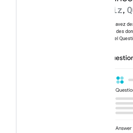
Extraits optimisés
(
,
Quiz
Q
Échantillon flexible
Google Discover
Si vous avez de
Images
ajoutant des do
Fonctionnalités locales
carrousel Questi
Expérience sur la page
Sources préférées
Systèmes de classement
Mises à jour du classement
Noms de sites
Liens annexes
Extraits
Données structurées
Comprendre le fonctionnement
des données structurées
Consignes générales sur les
données structurées
Résultats de recherche enrichis
Générer des données structurées
avec Java
Script