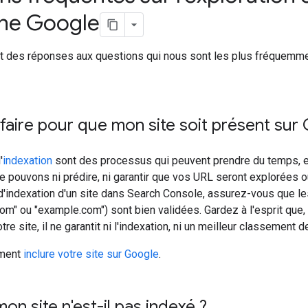
he Google
nit des réponses aux questions qui nous sont les plus fréquemme
ire pour que mon site soit présent sur 
'
indexation
sont des processus qui peuvent prendre du temps, e
e pouvons ni prédire, ni garantir que vos URL seront explorées o
 d'indexation d'un site dans Search Console, assurez-vous que 
" ou "example.com") sont bien validées. Gardez à l'esprit que,
re site, il ne garantit ni l'indexation, ni un meilleur classement de
ment
inclure votre site sur Google
.
on site n'est-il pas indexé ?