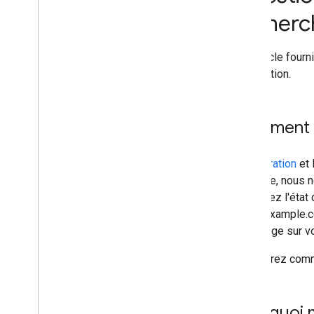
Questions fréquentes sur l'exploration
recherc
et l'indexation
Questions fréquentes sur la position du
site
Cet article four
Questions fréquentes sur l'apparence
l'indexation.
du site
Office Hours de Google sur le SEO
Comment fa
Envoyer une question aux permanences
Archiver
L'
exploration
et l
générale, nous n
consultez l'état
"www.example.com
davantage sur vot
Découvrez com
Pourquoi m