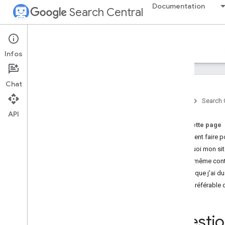
Documentation
Search Central
Support
Infos
Aperçu
Chat
Déboguer vos pages
Accueil
Search 
Signaler comme spam
,
hameçonnage
ou logiciel malveillant
API
Comment les petites entreprises
Sur cette page
peuvent-elles recevoir des notifications
Comment faire po
de la recherche Google ?
Pourquoi mon site
J'ai le même con
État des systèmes de recherche
Est-ce que j'ai d
Tableau de bord d'état de la
recherche Google
Est-il préférabl
Utiliser le tableau de bord d'état
Question
Questions fréquentes