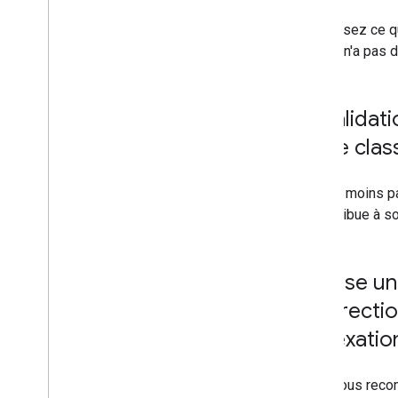
Choisissez ce qu
Google n'a pas d
La validat
sur le cla
Non, du moins pa
et contribue à so
J'utilise 
"redirecti
l'indexati
Nous vous recom