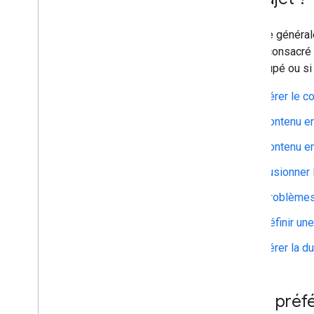
En règle général
article consacré
préoccupé ou si 
Gérer le c
Contenu en
Contenu en
Fusionner 
Problèmes 
Définir un
Gérer la d
Est-il pré