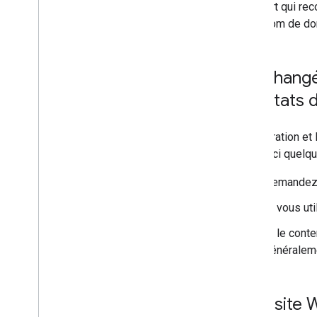
transfert qui re
votre nom de do
J'ai chang
résultats 
L'exploration et
jour, voici quel
Demandez 
Si vous ut
Si le cont
généraleme
Mon site W