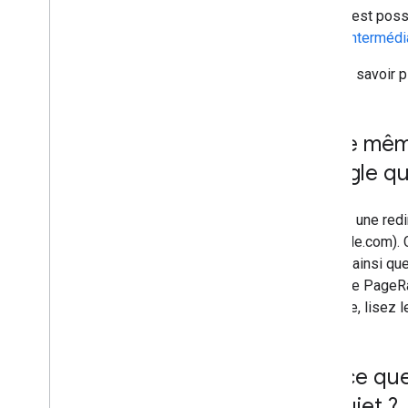
Il est pos
l'interméd
Pour en savoir p
J'ai le mê
Google que
Utilisez une red
(example.com). C
Google ainsi que
(tels que PageRa
domaine, lisez 
Est-ce que
ce sujet ?