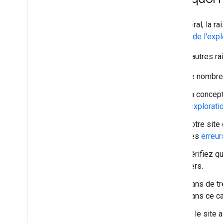
En général, la ra
Google de l'explo
Voici d'autres r
Le nombre 
La concepti
l'explorati
Votre site
des
erreur
Vérifiez q
tiers.
Dans de tr
Dans ce c
Si le site