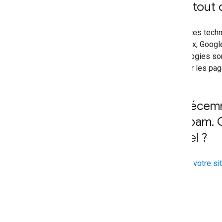
elles tout
Oui. Si ces tech
spéciaux, Googl
technologies son
explorer les pag
J'ai réce
du spam
.
Q
actuel ?
Validez votre si