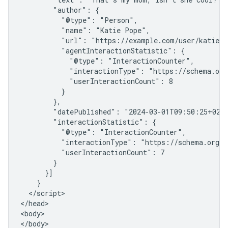
        "author": {

          "@type": "Person",

          "name": "Katie Pope",

          "url": "https://example.com/user/katie-po
          "agentInteractionStatistic": {

            "@type": "InteractionCounter",

            "interactionType": "https://schema.org/
            "userInteractionCount": 8

          }

        },

        "datePublished": "2024-03-01T09:50:25+02:0
        "interactionStatistic": {

          "@type": "InteractionCounter",

          "interactionType": "https://schema.org/L
          "userInteractionCount": 7

        }

      }]

    }

  </script>

</head>

<body>

</body>
