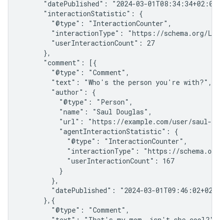
      "datePublished": "2024-03-01T08:34:34+02:00"
      "interactionStatistic": {

        "@type": "InteractionCounter",

        "interactionType": "https://schema.org/Lik
        "userInteractionCount": 27

      },

      "comment": [{

        "@type": "Comment",

        "text": "Who's the person you're with?",

        "author": {

          "@type": "Person",

          "name": "Saul Douglas",

          "url": "https://example.com/user/saul-dou
          "agentInteractionStatistic": {

            "@type": "InteractionCounter",

            "interactionType": "https://schema.org/
            "userInteractionCount": 167

          }

        },

        "datePublished": "2024-03-01T09:46:02+02:0
      },{

        "@type": "Comment",

        "text": "That's my mom, isn't she cool?",
