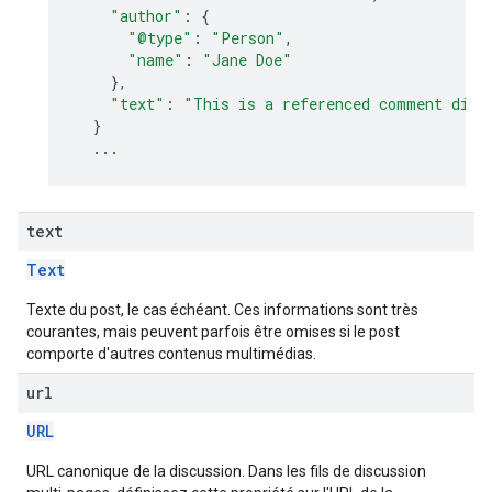
"author"
:
{
"@type"
:
"Person"
,
"name"
:
"Jane Doe"
},
"text"
:
"This is a referenced comment disp
}
...
text
Text
Texte du post, le cas échéant. Ces informations sont très
courantes, mais peuvent parfois être omises si le post
comporte d'autres contenus multimédias.
url
URL
URL canonique de la discussion. Dans les fils de discussion