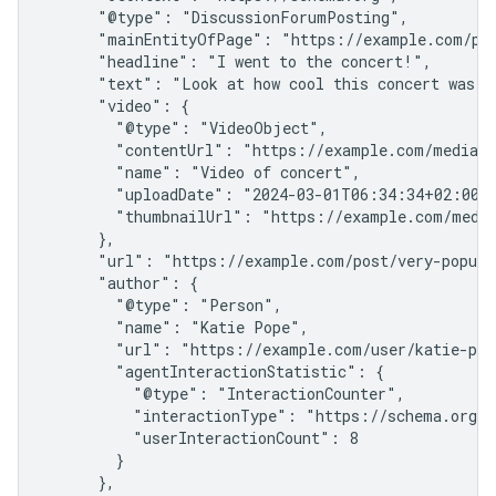
      "@type": "DiscussionForumPosting",

      "mainEntityOfPage": "https://example.com/pos
      "headline": "I went to the concert!",

      "text": "Look at how cool this concert was!",
      "video": {

        "@type": "VideoObject",

        "contentUrl": "https://example.com/media/s
        "name": "Video of concert",

        "uploadDate": "2024-03-01T06:34:34+02:00",
        "thumbnailUrl": "https://example.com/media
      },

      "url": "https://example.com/post/very-popular
      "author": {

        "@type": "Person",

        "name": "Katie Pope",

        "url": "https://example.com/user/katie-pope
        "agentInteractionStatistic": {

          "@type": "InteractionCounter",

          "interactionType": "https://schema.org/Wr
          "userInteractionCount": 8

        }

      },
