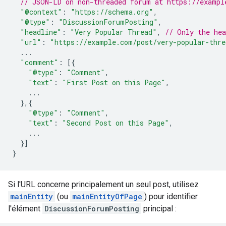
// JSON-LD on non-threaded forum at https://exampl
"@context"
:
"https://schema.org"
,
"@type"
:
"DiscussionForumPosting"
,
"headline"
:
"Very Popular Thread"
,
// Only the hea
"url"
:
"https://example.com/post/very-popular-thre
...
"comment"
:
[{
"@type"
:
"Comment"
,
"text"
:
"First Post on this Page"
,
...
},{
"@type"
:
"Comment"
,
"text"
:
"Second Post on this Page"
,
...
}]
}
Si l'URL concerne principalement un seul post, utilisez
mainEntity
(ou
mainEntityOfPage
) pour identifier
l'élément
DiscussionForumPosting
principal :