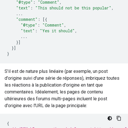
"@type"
:
"Comment"
,
"text"
:
"This should not be this popular"
,
...
"comment"
:
[{
"@type"
:
"Comment"
,
"text"
:
"Yes it should"
,
...
}]
}]
}
S'il est de nature plus linéaire (par exemple, un post
d'origine suivi d'une série de réponses), imbriquez toutes
les réactions à la publication d'origine en tant que
commentaires. Idéalement, les pages de contenu
ultérieures des forums multi-pages incluent le post
d'origine avec l'URL de la page principale:
{