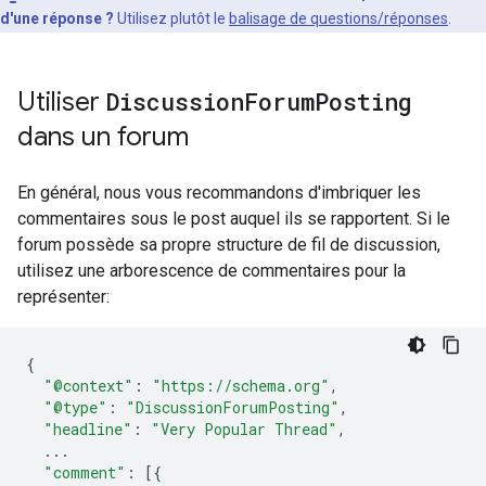
d'une réponse ?
Utilisez plutôt le
balisage de questions/réponses
.
Utiliser
Discussion
Forum
Posting
dans un forum
En général, nous vous recommandons d'imbriquer les
commentaires sous le post auquel ils se rapportent. Si le
forum possède sa propre structure de fil de discussion,
utilisez une arborescence de commentaires pour la
représenter:
{
"@context"
:
"https://schema.org"
,
"@type"
:
"DiscussionForumPosting"
,
"headline"
:
"Very Popular Thread"
,
...
"comment"
:
[{