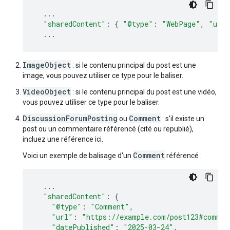
...
"sharedContent"
:
{
"@type"
:
"WebPage"
,
"url"
...
ImageObject
: si le contenu principal du post est une
image, vous pouvez utiliser ce type pour le baliser.
VideoObject
: si le contenu principal du post est une vidéo,
vous pouvez utiliser ce type pour le baliser.
DiscussionForumPosting
Comment
ou
: s'il existe un
post ou un commentaire référencé (cité ou republié),
incluez une référence ici.
Comment
Voici un exemple de balisage d'un
référencé :
...
"sharedContent"
:
{
"@type"
:
"Comment"
,
"url"
:
"https://example.com/post123#commen
"datePublished"
:
"2025-03-24"
,