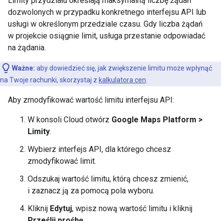
Limity przydziału określają maksymalną liczbę żądań
dozwolonych w przypadku konkretnego interfejsu API lub
usługi w określonym przedziale czasu. Gdy liczba żądań
w projekcie osiągnie limit, usługa przestanie odpowiadać
na żądania.
Ważne:
aby dowiedzieć się, jak zwiększenie limitu może wpłynąć
na Twoje rachunki, skorzystaj z
kalkulatora cen
.
Aby zmodyfikować wartość limitu interfejsu API:
W konsoli Cloud otwórz
Google Maps Platform >
Limity
.
Wybierz interfejs API, dla którego chcesz
zmodyfikować limit.
Odszukaj wartość limitu, którą chcesz zmienić,
i zaznacz ją za pomocą pola wyboru.
Kliknij
Edytuj
, wpisz nową wartość limitu i kliknij
Prześlij prośbę
.