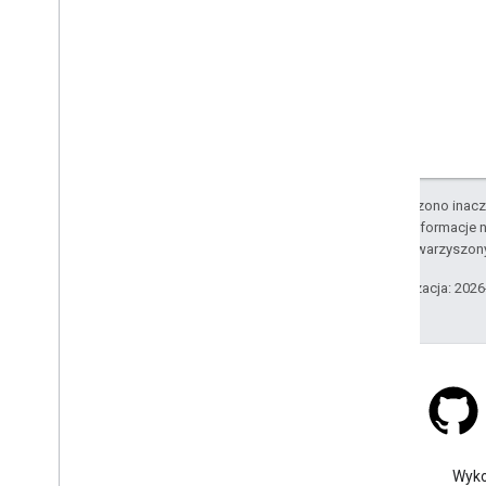
O ile nie stwierdzono inacze
Szczegółowe informacje n
podmiotów stowarzyszon
Ostatnia aktualizacja: 202
Stack Overflow
Zadaj pytanie pod tagiem
Wyko