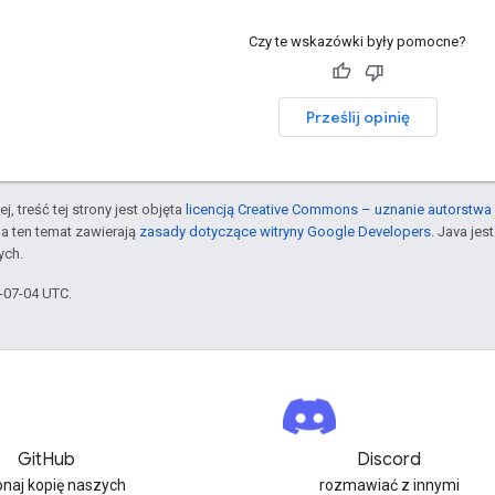
Czy te wskazówki były pomocne?
Prześlij opinię
j, treść tej strony jest objęta
licencją Creative Commons – uznanie autorstwa 
a ten temat zawierają
zasady dotyczące witryny Google Developers
. Java je
ych.
6-07-04 UTC.
GitHub
Discord
naj kopię naszych
rozmawiać z innymi