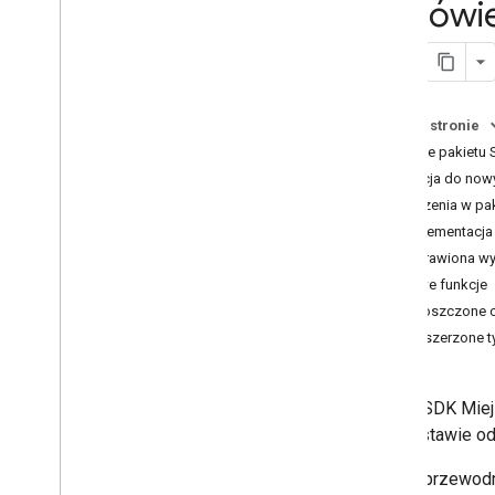
Omówien
Migracja do pakietu SDK Miejsc Swift
na i
OS
Przenieś do Szczegółów miejsca
(nowość)
Przenieś do zdjęcia miejsca (nowość)
Na tej stronie
Przełącz na autouzupełnianie (nowość)
Funkcje pakietu 
Migracja do GMSPlace
Field jako NS
_
OPTIONS
Migracja do nowy
Ulepszenia w pa
Implementacja
Poprawiona w
Nowe funkcje
Uproszczone 
Rozszerzone t
Pakiet SDK Miej
na podstawie od
Z tego przewodni