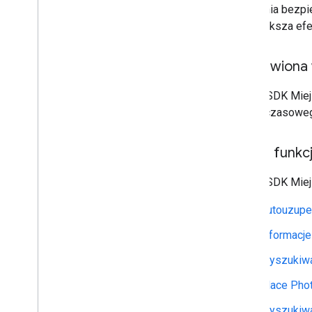
zapewnia bezpie
co zwiększa ef
Poprawiona
Pakiet SDK Miej
dotychczasoweg
Nowe funkc
Pakiet SDK Miej
Autouzupeł
Informacje
Wyszukiwa
Place Pho
Wyszukiwa