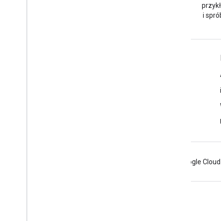
google-maps.
przyk
i spró
Więcej informacji
Najczęstsze pytania
Eksplorator funkcji
Wyszukiwarka identyfikatorów miejsc
Maps SDK na iOS
Android
Chrome
Firebase
Google Cloud
Warunki
Prywatność
Manage cookies