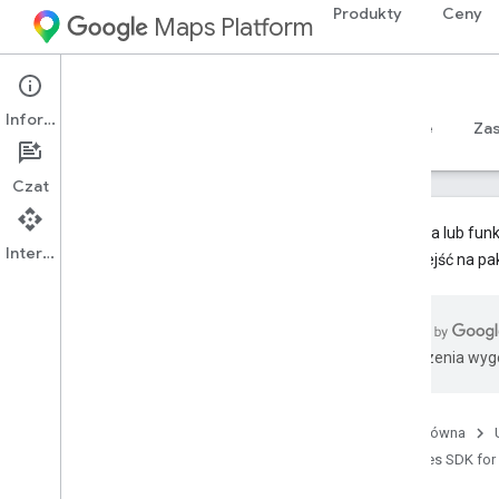
Produkty
Ceny
Maps Platform
iOS
Places SDK for iOS
Informacje
Przewodniki
Materiały referencyjne
Sample
Za
Czat
Ta usługa lub funk
Interfejs API
Aby przejść na pa
Pakiet SDK Miejsc (starsza wersja)
Przegląd
Interfejs Places API w pakiecie SDK
Tłumaczenia wyge
Places na i
OS
Praca z danymi o miejscu
Strona główna
Migracja do nowego pakietu SDK
Miejsc
Places SDK for
Omówienie migracji