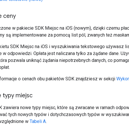
e ceny
zone w pakiecie SDK Miejsc na iOS (nowym), dzięki czemu płac
ny są implementowane za pomocą list pól, zwanych też
maskam
etu SDK Miejsc na iOS i wyszukiwania tekstowego używasz list p
w odpowiedzi. Opłata jest naliczana tylko za żądane dane. Używ
która pozwala uniknąć żądania niepotrzebnych danych, co pomag
opłat.
ormacje o cenach obu pakietów SDK znajdziesz w sekcji
Wykorz
 typy miejsc
 zawiera nowe typy miejsc, które są zwracane w ramach odpowie
wać tych nowych typów i dotychczasowych typów w wyszukiwa
względnione w
Tabeli A
.