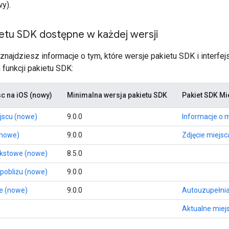
y).
ietu SDK dostępne w każdej wersji
j znajdziesz informacje o tym, które wersje pakietu SDK i inter
funkcji pakietu SDK:
sc na iOS (nowy)
Minimalna wersja pakietu SDK
Pakiet SDK Mi
jscu (nowe)
9.0.0
Informacje o 
(nowe)
9.0.0
Zdjęcie miejsc
ekstowe (nowe)
8.5.0
pobliżu (nowe)
9.0.0
e (nowe)
9.0.0
Autouzupełnia
Aktualne miej