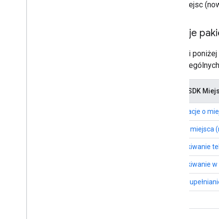
SDK Miejsc (now
Funkcje pak
W tabeli poniże
poszczególnych 
Pakiet SDK Miej
Informacje o mie
Zdjęcie miejsca 
Wyszukiwanie t
Wyszukiwanie w 
Autouzupełniani