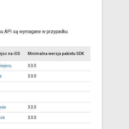
fejsu API są wymagane w przypadku
ejsc na iOS
Minimalna wersja pakietu SDK
miejscu
3.0.0
a
3.0.0
nie
3.0.0
sce
3.0.0