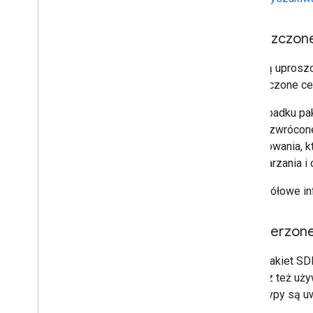
Uproszczon
Ceny są uproszc
Uproszczone ce
W przypadku paki
zostać zwrócone 
projektowania, 
przetwarzania i 
Szczegółowe inf
Rozszerzone
Nowy pakiet SDK
Możesz też uży
Nowe typy są u