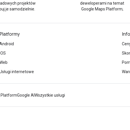
ładowych projektów
deweloperami na temat
buj je samodzielnie.
Google Maps Platform;
Platformy
Inf
Android
Cen
iOS
Skon
Web
Pom
Usługi internetowe
Waru
 Platform
Google AI
Wszystkie usługi