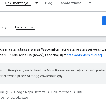
Dokumentacja
Blog
Społeczność
soby
Dziedzictwo
cja ma stan starszej wersji. Więcej informacji o stanie starszej wersji z
kiet SDK Miejsc na iOS (nowy), zapoznaj się z
przewodnikiem migracji
.
Google używa technologii AI do tłumaczenia treści na Twój prefe
nerowane przez AI mogą zawierać błędy.
Usługi
Google Maps Platform
Dokumentacja
iOS
 iOS
Dziedzictwo