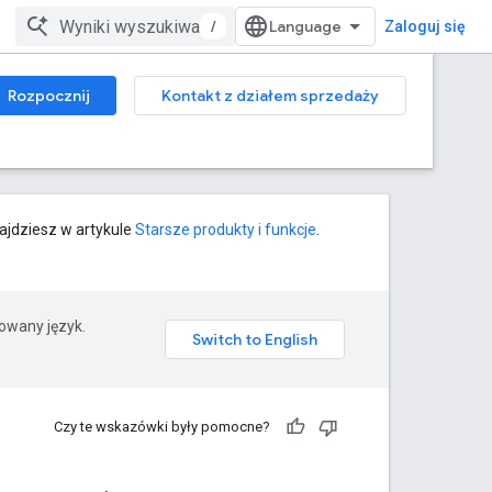
/
Zaloguj się
Rozpocznij
Kontakt z działem sprzedaży
najdziesz w artykule
Starsze produkty i funkcje
.
rowany język.
Czy te wskazówki były pomocne?