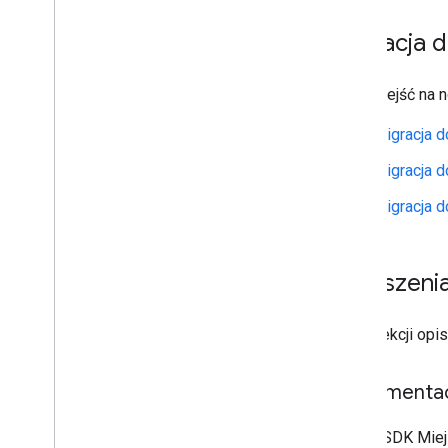
Migracja d
Aby przejść na n
Migracja d
Migracja d
Migracja d
Ulepszenia
W tej sekcji op
Implementac
Pakiet SDK Miej