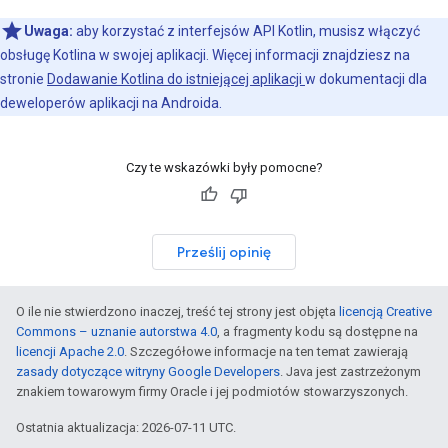
Uwaga:
aby korzystać z interfejsów API Kotlin, musisz włączyć
obsługę Kotlina w swojej aplikacji. Więcej informacji znajdziesz na
stronie
Dodawanie Kotlina do istniejącej aplikacji
w dokumentacji dla
deweloperów aplikacji na Androida.
Czy te wskazówki były pomocne?
Prześlij opinię
O ile nie stwierdzono inaczej, treść tej strony jest objęta
licencją Creative
Commons – uznanie autorstwa 4.0
, a fragmenty kodu są dostępne na
licencji Apache 2.0
. Szczegółowe informacje na ten temat zawierają
zasady dotyczące witryny Google Developers
. Java jest zastrzeżonym
znakiem towarowym firmy Oracle i jej podmiotów stowarzyszonych.
Ostatnia aktualizacja: 2026-07-11 UTC.