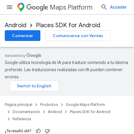
Maps Platform
Acceder
Android
Places SDK for Android
Comenzar
Comunicarse con Ventas
h
el.
el.kotlin
Google utiliza tecnología de IA para traducir contenido a tu idioma
kotlin
preferido. Las traducciones realizadas con IA pueden contener
errores.
kotlin
istener.
.model.
Página principal
Productos
Google Maps Platform
Documentación
Android
Places SDK for Android
Referencia
¿Te resultó útil?