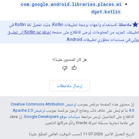
com.google.android.libraries.places.wi
dget.kotlin
ملاحظة:
لاستخدام واجهات برمجة تطبيقات Kotlin، عليك تفعيل لغة Kotlin في
تطبيقك. للمزيد من المعلومات، يُرجى الاطّلاع على صفحة
إضافة لغة Kotlin إلى تطبيق
حالي
في مستندات مطوّري تطبيقات Android.
هل كان المحتوى مفيدًا؟
إرسال ملاحظات
إنّ محتوى هذه الصفحة مرخّص بموجب
ترخيص Creative Commons Attribution
4.0‏
ما لم يُنصّ على خلاف ذلك، ونماذج الرموز مرخّصة بموجب
ترخيص Apache 2.0‏
.
للاطّلاع على التفاصيل، يُرجى مراجعة
سياسات موقع Google Developers‏
. إنّ Java
هي علامة تجارية مسجَّلة لشركة Oracle و/أو شركائها التابعين.
تاريخ التعديل الأخير: 2026-07-11 (حسب التوقيت العالمي المتفَّق عليه)