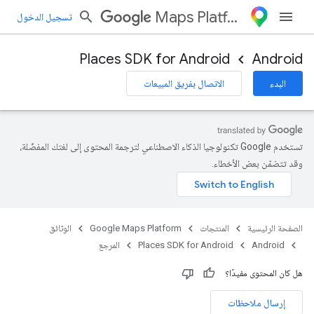
Maps Platform
تسجيل الدخول
Places SDK for Android
Android
البدء
الاتصال بفريق المبيعات
com.goog
com.g
تستخدم Google تكنولوجيا الذكاء الاصطناعي لترجمة المحتوى إلى لغتك المفضّلة،
وقد تتضمّن بعض الأخطاء.
com.g
com.g
com.g
الصفحة الرئيسية
المنتجات
Google Maps Platform
الوثائق
Android
Places SDK for Android
المرجع
هل كان المحتوى مفيدًا؟
إرسال ملاحظات