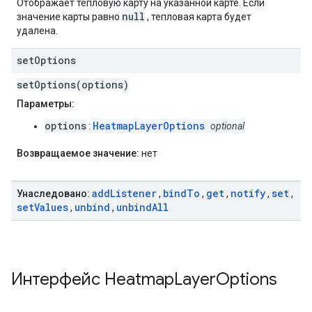
Отображает тепловую карту на указанной карте. Если
null
значение карты равно
, тепловая карта будет
удалена.
set
Options
setOptions(options)
Параметры:
options
HeatmapLayerOptions
:
optional
Возвращаемое значение:
нет
add
Listener
bind
To
get
notify
set
Унаследовано:
,
,
,
,
,
set
Values
unbind
unbind
All
,
,
Интерфейс
Heatmap
Layer
Options