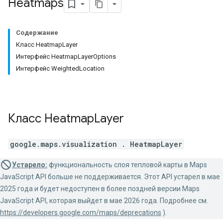
Heatmaps
Содержание
Класс HeatmapLayer
Интерфейс HeatmapLayerOptions
Интерфейс WeightedLocation
Класс
Heatmap
Layer
google.maps.visualization
.
HeatmapLayer
Устарело:
функциональность слоя тепловой карты в Maps
JavaScript API больше не поддерживается. Этот API устарел в мае
2025 года и будет недоступен в более поздней версии Maps
JavaScript API, которая выйдет в мае 2026 года. Подробнее см.
https://developers.google.com/maps/deprecations
).