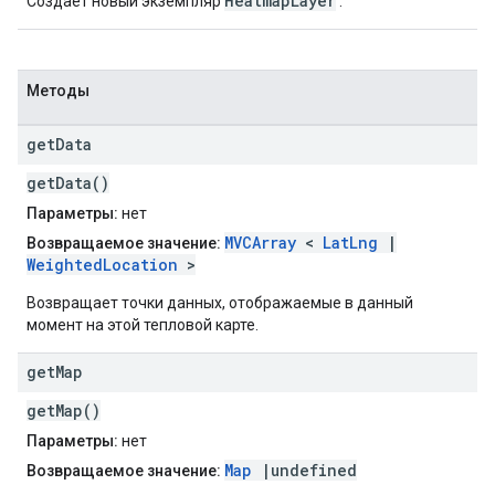
HeatmapLayer
Создает новый экземпляр
.
Методы
get
Data
getData()
Параметры:
нет
MVCArray
<
LatLng
|
Возвращаемое значение:
WeightedLocation
>
Возвращает точки данных, отображаемые в данный
момент на этой тепловой карте.
get
Map
getMap()
Параметры:
нет
Map
|undefined
Возвращаемое значение: