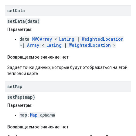
set
Data
setData(data)
Параметры:
data
MVCArray
<
LatLng
|
WeightedLocation
:
>|
Array
<
LatLng
|
WeightedLocation
>
Возвращаемое значение:
нет
Задает точки данных, которые будут отображаться на этой
тепловой карте.
set
Map
setMap(map)
Параметры:
map
Map
:
optional
Возвращаемое значение:
нет