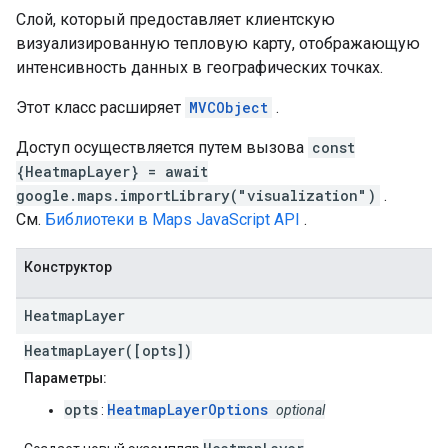
Слой, который предоставляет клиентскую
визуализированную тепловую карту, отображающую
интенсивность данных в географических точках.
Этот класс расширяет
MVCObject
.
Доступ осуществляется путем вызова
const
{HeatmapLayer} = await
google.maps.importLibrary("visualization")
.
См.
Библиотеки в Maps JavaScript API
.
Конструктор
Heatmap
Layer
HeatmapLayer([opts])
Параметры:
opts
HeatmapLayerOptions
:
optional