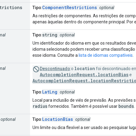
trictions
ComponentRestrictions
Tipo
:
optional
As restrições de componentes. As restrições de compo
apenas àquelas dentro do componente principal. Por e
string
nal
Tipo
:
optional
Um identificador do idioma em que os resultados deve
idioma selecionado podem receber uma classificação m
esse idioma. Consulte a
lista de idiomas compatíveis
.
location
nal
Descontinuado
:o
foi descontinuado e
AutocompletionRequest.locationBias
e
AutocompletionRequest.locationRestricti
LatLng
Tipo
:
optional
Local para inclusão de viés de previsão. As previsõe
radius
bounds
fornecidos. Também é possível usar
.
LocationBias
optional
Tipo
:
optional
Um limite ou dica flexível a ser usado ao pesquisar lug