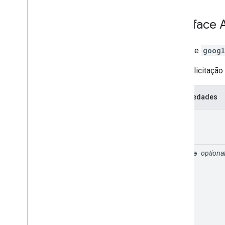
Interface
Interface
googl
Uma solicitação
Propriedades
input
bounds
optiona