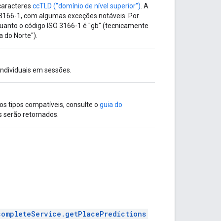
 caracteres
ccTLD ("domínio de nível superior")
. A
O 3166-1, com algumas exceções notáveis. Por
quanto o código ISO 3166-1 é "gb" (tecnicamente
a do Norte").
individuais em sessões.
os tipos compatíveis, consulte o
guia do
s serão retornados.
completeService.getPlacePredictions