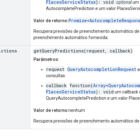
PlacesServiceStatus
): void
optional
um c
AutocompletePrediction e um valor PlacesSer
Promise
<
AutocompleteRespon
Valor de retorno
:
Recupera previsões de preenchimento automático de 
preenchimento automático fornecida.
ictions
getQueryPredictions(request, callback)
Parâmetros
:
request
QueryAutocompletionRequest
:
a
consultas.
callback
function(
Array
<
QueryAutoco
:
PlacesServiceStatus
): void
um callback 
QueryAutocompletePrediction e um valor Plac
Valor de retorno
:nenhum
Recupera previsões de preenchimento automático de c