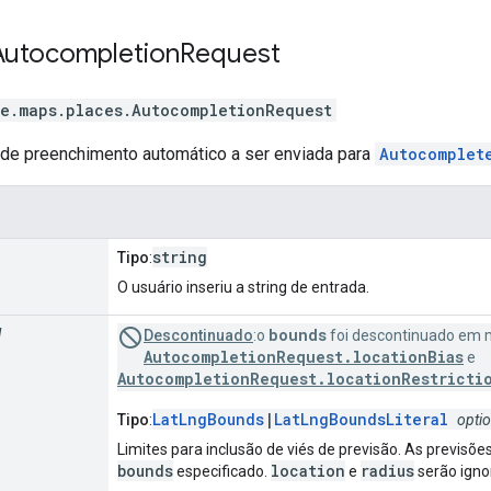
Autocompletion
Request
e.maps.places
.
AutocompletionRequest
 de preenchimento automático a ser enviada para
Autocomplet
string
Tipo
:
O usuário inseriu a string de entrada.
bounds
l
Descontinuado
:o
foi descontinuado em 
AutocompletionRequest.locationBias
e
AutocompletionRequest.locationRestricti
LatLngBounds
|
LatLngBoundsLiteral
Tipo
:
optio
Limites para inclusão de viés de previsão. As previsõe
bounds
location
radius
especificado.
e
serão igno