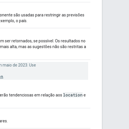
nente são usadas para restringir as previsões
xemplo, o país.
m ser retornados, se possível. Os resultados no
ais alta, mas as sugestões não são restritas a
m maio de 2023. Use
on
.
location
s serão tendenciosas em relação aos
e
ares.