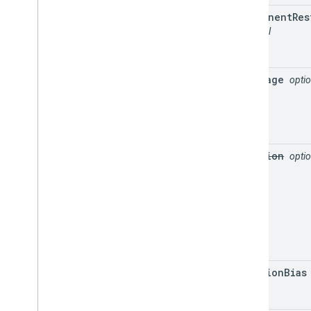
component
Res
optional
language
optio
location
optio
location
Bias