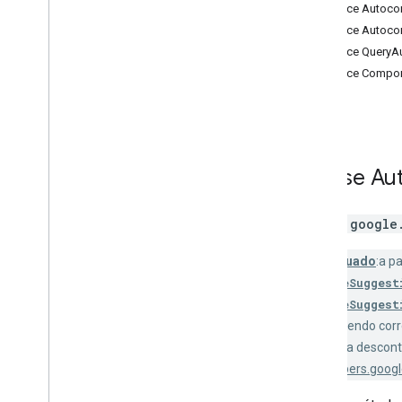
Interface Autoc
Personalização do conteúdo do
Interface Autoc
widget de lugar
Interface Query
Dados de lugares
Interface Compon
Dados de preenchimento
automático
Geocodificador
Serviço Place Autocomplete
(descontinuado)
Validação de endereço
Classe
Au
Serviço do Places
(descontinuado)
Classe
google
Routes
Mapas 3D
Descontinuado
:a p
Ambiental (Alfa)
AutocompleteSuggest
Compartilhamento de jornada
AutocompleteSuggest
Interfaces de biblioteca
continue recebendo corr
Referência da API v3
.
64 (canal
trimestral)
meses antes da descont
Referência da API v3
.
63
https://developers.goo
Referência da API v3
.
62