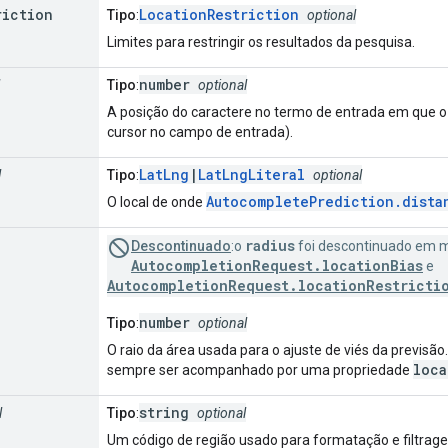
riction
LocationRestriction
Tipo
:
optional
Limites para restringir os resultados da pesquisa.
number
Tipo
:
optional
A posição do caractere no termo de entrada em que o 
cursor no campo de entrada).
LatLng
|
LatLngLiteral
l
Tipo
:
optional
AutocompletePrediction.dista
O local de onde
radius
Descontinuado
:o
foi descontinuado em m
AutocompletionRequest.locationBias
e
AutocompletionRequest.locationRestricti
number
Tipo
:
optional
O raio da área usada para o ajuste de viés da previsão
loca
sempre ser acompanhado por uma propriedade
string
l
Tipo
:
optional
Um código de região usado para formatação e filtrage