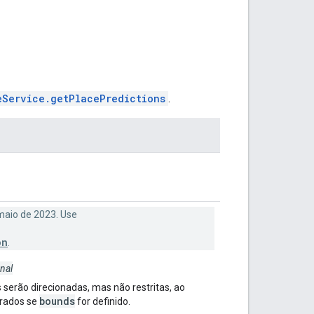
eService.getPlacePredictions
.
maio de 2023. Use
on
.
nal
s serão direcionadas, mas não restritas, ao
bounds
rados se
for definido.