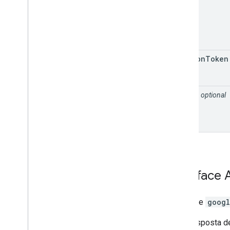
session
Token
types
optional
Interface
Interface
googl
Uma resposta de