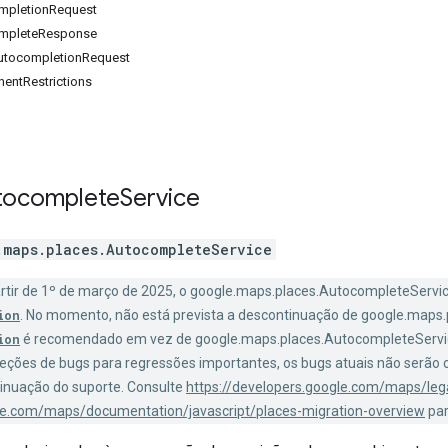
ompletionRequest
ompleteResponse
AutocompletionRequest
entRestrictions
tocomplete
Service
.maps.places
.
AutocompleteService
artir de 1º de março de 2025, o google.maps.places.AutocompleteService
ion
. No momento, não está prevista a descontinuação de google.maps
ion
é recomendado em vez de google.maps.places.AutocompleteServi
eções de bugs para regressões importantes, os bugs atuais não serão c
inuação do suporte. Consulte
https://developers.google.com/maps/leg
gle.com/maps/documentation/javascript/places-migration-overview
par