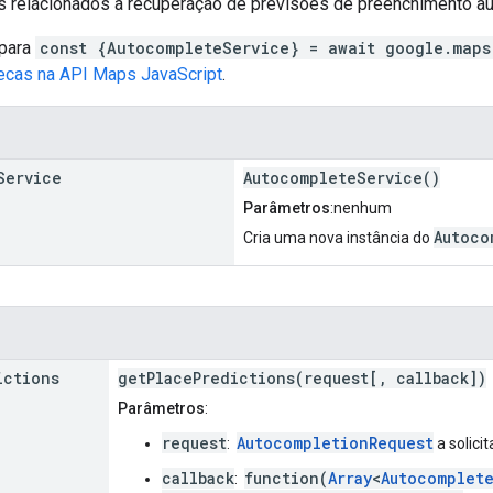
relacionados à recuperação de previsões de preenchimento au
 para
const {AutocompleteService} = await google.maps
tecas na API Maps JavaScript
.
Service
AutocompleteService()
Parâmetros
:nenhum
Autoco
Cria uma nova instância do
ictions
getPlacePredictions(request[, callback])
Parâmetros
:
request
AutocompletionRequest
:
a solici
callback
function(
Array
<
Autocomplet
: