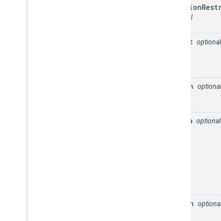
location
Rest
optional
offset
optional
origin
optiona
radius
optional
region
optiona