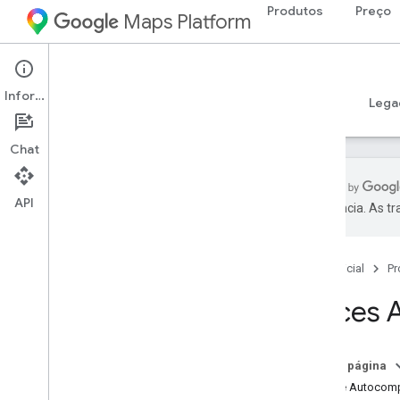
Produtos
Preço
Maps Platform
Web
Maps JavaScript API
Informações
Guias
Referência
Exemplos
Recursos
Lega
Chat
API
preferência. As t
Referência da API v3
.
65 (canal
semanal)
Visão geral
Página inicial
Pr
Conceitos globais
Places 
Mapas
Desenhar no mapa
Street View
Nesta página
Places
Classe Autocomp
Widgets do Places