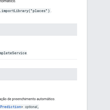
tomático.
.importLibrary("places")
.
mpleteService
.
tação de preenchimento automático.
ePrediction
>
,
optional