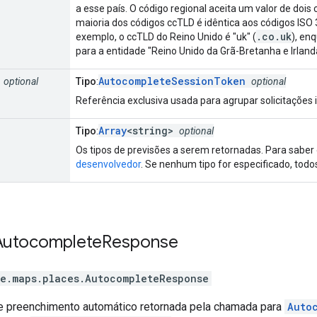
a esse país. O código regional aceita um valor de dois
maioria dos códigos ccTLD é idêntica aos códigos IS
.co.uk
exemplo, o ccTLD do Reino Unido é "uk" (
), en
para a entidade "Reino Unido da Grã-Bretanha e Irland
AutocompleteSessionToken
optional
Tipo
:
optional
Referência exclusiva usada para agrupar solicitações 
Array
<string>
Tipo
:
optional
Os tipos de previsões a serem retornadas. Para saber 
desenvolvedor
. Se nenhum tipo for especificado, todo
Autocomplete
Response
e.maps.places
.
AutocompleteResponse
 preenchimento automático retornada pela chamada para
Auto