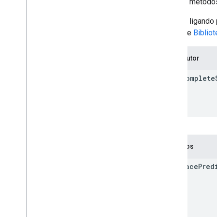
Contém métodos 
Acesse ligando
Consulte
Biblio
Construtor
Autocomplete
Métodos
get
Place
Pred