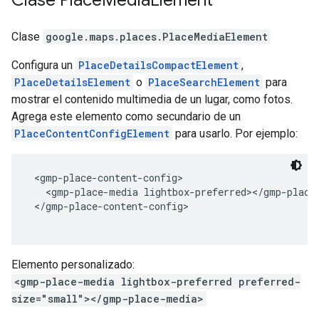
Clase
Place
Media
Element
Clase
google.maps.places
.
PlaceMediaElement
Configura un
PlaceDetailsCompactElement
,
PlaceDetailsElement
o
PlaceSearchElement
para
mostrar el contenido multimedia de un lugar, como fotos.
Agrega este elemento como secundario de un
PlaceContentConfigElement
para usarlo. Por ejemplo:
 <gmp-place-content-config>
   <gmp-place-media lightbox-preferred></gmp-place
 </gmp-place-content-config>
Elemento personalizado:
<gmp-place-media lightbox-preferred preferred-
size="small"></gmp-place-media>