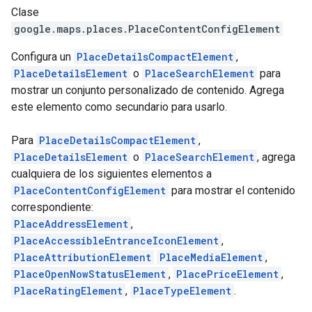
Clase
google.maps.places
.
PlaceContentConfigElement
Configura un
PlaceDetailsCompactElement
,
PlaceDetailsElement
o
PlaceSearchElement
para
mostrar un conjunto personalizado de contenido. Agrega
este elemento como secundario para usarlo.
Para
PlaceDetailsCompactElement
,
PlaceDetailsElement
o
PlaceSearchElement
, agrega
cualquiera de los siguientes elementos a
PlaceContentConfigElement
para mostrar el contenido
correspondiente:
PlaceAddressElement
,
PlaceAccessibleEntranceIconElement
,
PlaceAttributionElement
PlaceMediaElement
,
PlaceOpenNowStatusElement
,
PlacePriceElement
,
PlaceRatingElement
,
PlaceTypeElement
.