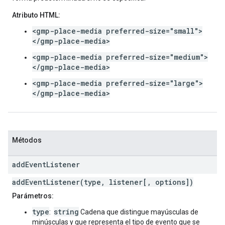
Atributo HTML:
<gmp-place-media preferred-size="small">
</gmp-place-media>
<gmp-place-media preferred-size="medium">
</gmp-place-media>
<gmp-place-media preferred-size="large">
</gmp-place-media>
Métodos
add
Event
Listener
addEventListener(type, listener[, options])
Parámetros:
type
string
:
Cadena que distingue mayúsculas de
minúsculas y que representa el tipo de evento que se