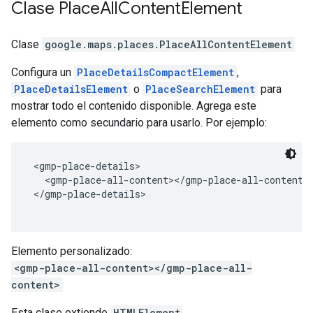
Clase
Place
All
Content
Element
Clase
google.maps.places
.
PlaceAllContentElement
Configura un
PlaceDetailsCompactElement
,
PlaceDetailsElement
o
PlaceSearchElement
para
mostrar todo el contenido disponible. Agrega este
elemento como secundario para usarlo. Por ejemplo:
 <gmp-place-details>
   <gmp-place-all-content></gmp-place-all-content>
 </gmp-place-details>
Elemento personalizado:
<gmp-place-all-content></gmp-place-all-
content>
Esta clase extiende
HTMLElement
.