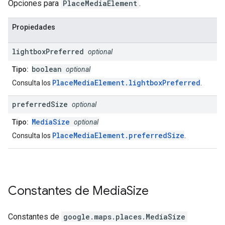
Opciones para
PlaceMediaElement
.
Propiedades
lightbox
Preferred
optional
boolean
Tipo:
optional
PlaceMediaElement.lightboxPreferred
Consulta los
.
preferred
Size
optional
MediaSize
Tipo:
optional
PlaceMediaElement.preferredSize
Consulta los
.
Constantes de
Media
Size
Constantes de
google.maps.places
.
MediaSize