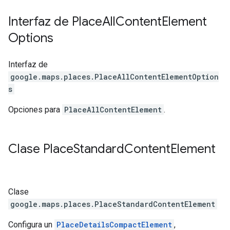
Interfaz de
Place
All
Content
Element
Options
Interfaz de
google.maps.places
.
PlaceAllContentElementOption
s
Opciones para
PlaceAllContentElement
.
Clase
Place
Standard
Content
Element
Clase
google.maps.places
.
PlaceStandardContentElement
Configura un
PlaceDetailsCompactElement
,