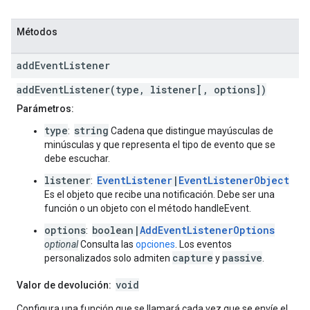
Métodos
add
Event
Listener
addEventListener(type, listener[, options])
Parámetros:
type
string
:
Cadena que distingue mayúsculas de
minúsculas y que representa el tipo de evento que se
debe escuchar.
listener
EventListener
|
EventListenerObject
:
Es el objeto que recibe una notificación. Debe ser una
función o un objeto con el método handleEvent.
options
boolean|
AddEventListenerOptions
:
optional
Consulta las
opciones
. Los eventos
capture
passive
personalizados solo admiten
y
.
void
Valor de devolución:
Configura una función que se llamará cada vez que se envíe el