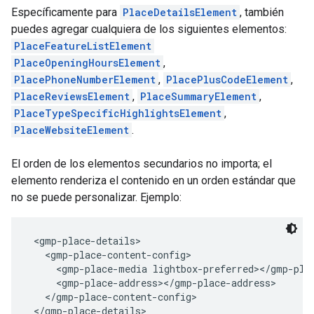
Específicamente para
PlaceDetailsElement
, también
puedes agregar cualquiera de los siguientes elementos:
PlaceFeatureListElement
PlaceOpeningHoursElement
,
PlacePhoneNumberElement
,
PlacePlusCodeElement
,
PlaceReviewsElement
,
PlaceSummaryElement
,
PlaceTypeSpecificHighlightsElement
,
PlaceWebsiteElement
.
El orden de los elementos secundarios no importa; el
elemento renderiza el contenido en un orden estándar que
no se puede personalizar. Ejemplo:
 <gmp-place-details>
   <gmp-place-content-config>
     <gmp-place-media lightbox-preferred></gmp-pla
     <gmp-place-address></gmp-place-address>
   </gmp-place-content-config>
 </gmp-place-details> 