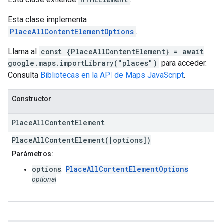
Esta clase implementa
PlaceAllContentElementOptions
.
Llama al
const {PlaceAllContentElement} = await
google.maps.importLibrary("places")
para acceder.
Consulta
Bibliotecas en la API de Maps JavaScript
.
Constructor
Place
All
Content
Element
PlaceAllContentElement([options])
Parámetros:
options
PlaceAllContentElementOptions
:
optional