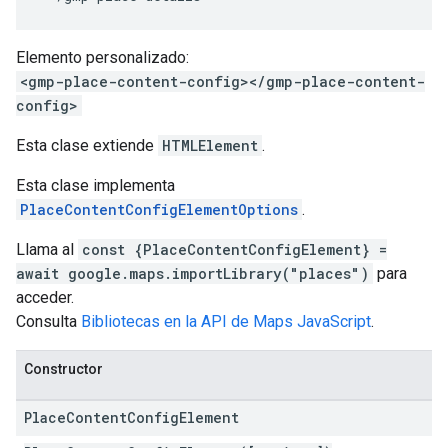
Elemento personalizado:
<gmp-place-content-config></gmp-place-content-
config>
Esta clase extiende
HTMLElement
.
Esta clase implementa
PlaceContentConfigElementOptions
.
Llama al
const {PlaceContentConfigElement} =
await google.maps.importLibrary("places")
para
acceder.
Consulta
Bibliotecas en la API de Maps JavaScript
.
Constructor
Place
Content
Config
Element