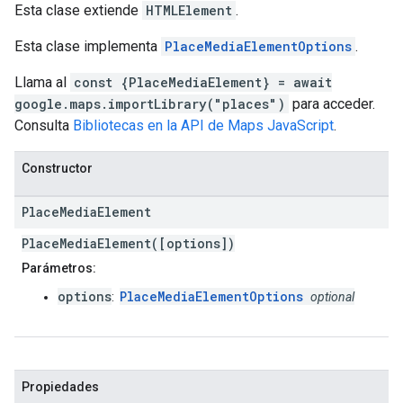
Esta clase extiende
HTMLElement
.
Esta clase implementa
PlaceMediaElementOptions
.
Llama al
const {PlaceMediaElement} = await
google.maps.importLibrary("places")
para acceder.
Consulta
Bibliotecas en la API de Maps JavaScript
.
Constructor
Place
Media
Element
PlaceMediaElement([options])
Parámetros:
options
PlaceMediaElementOptions
:
optional
Propiedades