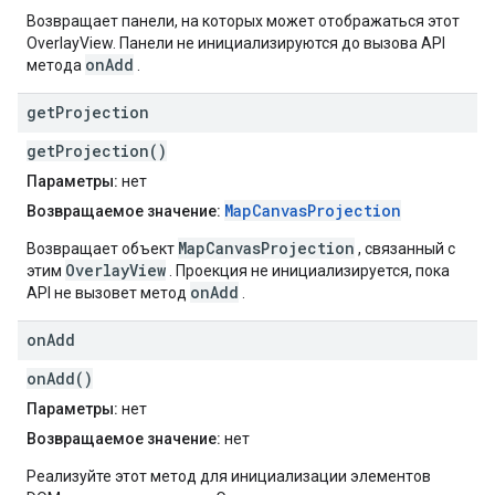
Возвращает панели, на которых может отображаться этот
OverlayView. Панели не инициализируются до вызова API
onAdd
метода
.
get
Projection
getProjection()
Параметры:
нет
MapCanvasProjection
Возвращаемое значение:
MapCanvasProjection
Возвращает объект
, связанный с
OverlayView
этим
. Проекция не инициализируется, пока
onAdd
API не вызовет метод
.
on
Add
onAdd()
Параметры:
нет
Возвращаемое значение:
нет
Реализуйте этот метод для инициализации элементов