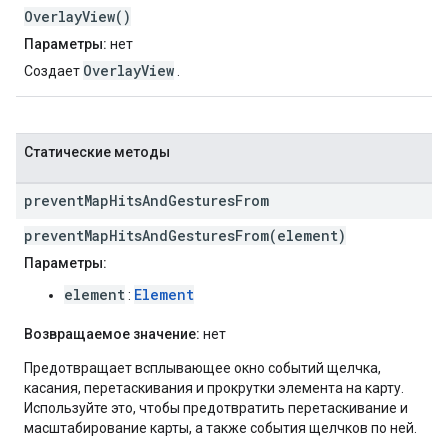
OverlayView()
Параметры:
нет
OverlayView
Создает
.
Статические методы
prevent
Map
Hits
And
Gestures
From
preventMapHitsAndGesturesFrom(element)
Параметры:
element
Element
:
Возвращаемое значение:
нет
Предотвращает всплывающее окно событий щелчка,
касания, перетаскивания и прокрутки элемента на карту.
Используйте это, чтобы предотвратить перетаскивание и
масштабирование карты, а также события щелчков по ней.