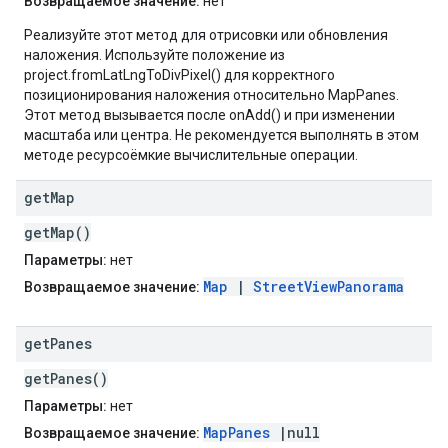
Возвращаемое значение:
нет
Реализуйте этот метод для отрисовки или обновления
наложения. Используйте положение из
project.fromLatLngToDivPixel() для корректного
позиционирования наложения относительно MapPanes.
Этот метод вызывается после onAdd() и при изменении
масштаба или центра. Не рекомендуется выполнять в этом
методе ресурсоёмкие вычислительные операции.
get
Map
getMap()
Параметры:
нет
Map
|
StreetViewPanorama
Возвращаемое значение:
get
Panes
getPanes()
Параметры:
нет
MapPanes
|null
Возвращаемое значение: