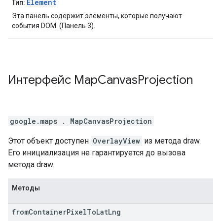
Element
Тип:
Эта панель содержит элементы, которые получают
события DOM. (Панель 3).
Интерфейс
Map
Canvas
Projection
google.maps
.
MapCanvasProjection
Этот объект доступен
OverlayView
из метода draw.
Его инициализация не гарантируется до вызова
метода draw.
Методы
from
Container
Pixel
To
Lat
Lng