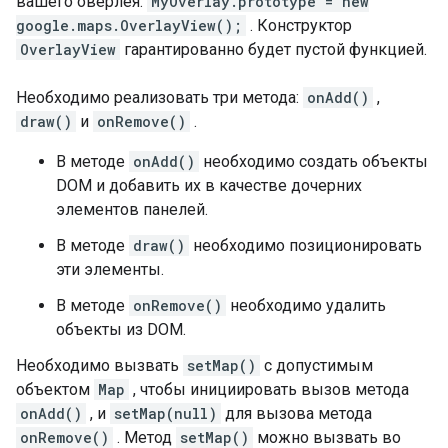
вашего оверлея:
MyOverlay.prototype = new
google.maps.OverlayView();
. Конструктор
OverlayView
гарантированно будет пустой функцией.
Необходимо реализовать три метода:
onAdd()
,
draw()
и
onRemove()
.
В методе
onAdd()
необходимо создать объекты
DOM и добавить их в качестве дочерних
элементов панелей.
В методе
draw()
необходимо позиционировать
эти элементы.
В методе
onRemove()
необходимо удалить
объекты из DOM.
Необходимо вызвать
setMap()
с допустимым
объектом
Map
, чтобы инициировать вызов метода
onAdd()
, и
setMap(null)
для вызова метода
onRemove()
. Метод
setMap()
можно вызвать во