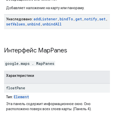
Добавляет наложение на карту или панораму.
add
Listener
bind
To
get
notify
set
Унаследовано:
,
,
,
,
,
set
Values
unbind
unbind
All
,
,
Интерфейс
Map
Panes
google.maps
.
MapPanes
Характеристики
float
Pane
Element
Тип:
Эта панель содержит информационное окно. Оно
расположено поверх всех слоев карты. (Панель 4).