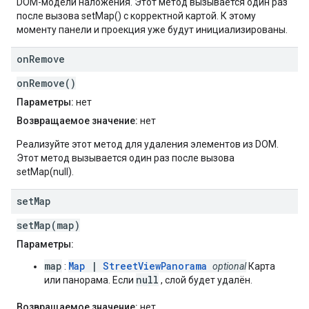
DOM-модели наложения. Этот метод вызывается один раз
после вызова setMap() с корректной картой. К этому
моменту панели и проекция уже будут инициализированы.
on
Remove
onRemove()
Параметры:
нет
Возвращаемое значение:
нет
Реализуйте этот метод для удаления элементов из DOM.
Этот метод вызывается один раз после вызова
setMap(null).
set
Map
setMap(map)
Параметры:
map
Map
|
StreetViewPanorama
:
optional
Карта
null
или панорама. Если
, слой будет удалён.
Возвращаемое значение:
нет