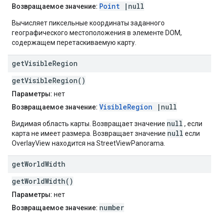
Point
|null
Возвращаемое значение:
Вычисляет пиксельные координаты заданного
географического местоположения в элементе DOM,
содержащем перетаскиваемую карту.
get
Visible
Region
getVisibleRegion()
Параметры:
нет
VisibleRegion
|null
Возвращаемое значение:
null
Видимая область карты. Возвращает значение
, если
null
карта не имеет размера. Возвращает значение
если
OverlayView находится на StreetViewPanorama.
get
World
Width
getWorldWidth()
Параметры:
нет
number
Возвращаемое значение: