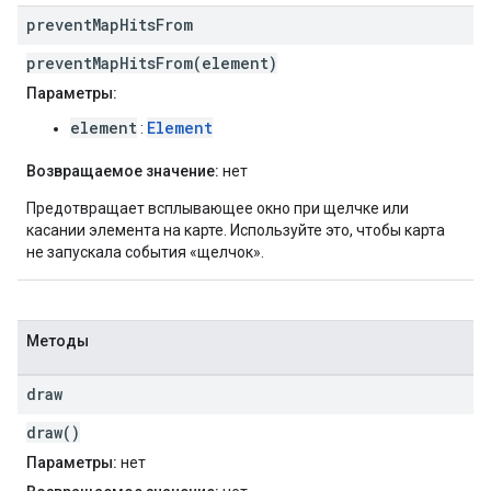
prevent
Map
Hits
From
preventMapHitsFrom(element)
Параметры:
element
Element
:
Возвращаемое значение:
нет
Предотвращает всплывающее окно при щелчке или
касании элемента на карте. Используйте это, чтобы карта
не запускала события «щелчок».
Методы
draw
draw()
Параметры:
нет