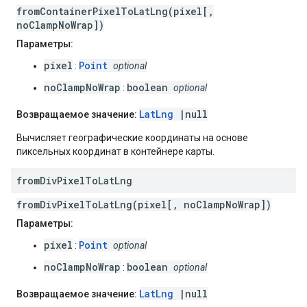
fromContainerPixelToLatLng(pixel[,
noClampNoWrap])
Параметры:
pixel
Point
:
optional
noClampNoWrap
boolean
:
optional
LatLng
|null
Возвращаемое значение:
Вычисляет географические координаты на основе
пиксельных координат в контейнере карты.
from
Div
Pixel
To
Lat
Lng
fromDivPixelToLatLng(pixel[, noClampNoWrap])
Параметры:
pixel
Point
:
optional
noClampNoWrap
boolean
:
optional
LatLng
|null
Возвращаемое значение: