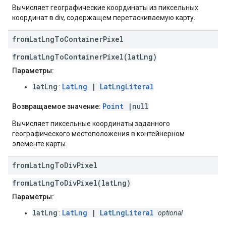
Вычисляет географические координаты из пиксельных
координат в div, содержащем перетаскиваемую карту.
from
Lat
Lng
To
Container
Pixel
fromLatLngToContainerPixel(latLng)
Параметры:
latLng
LatLng
|
LatLngLiteral
:
Point
|null
Возвращаемое значение:
Вычисляет пиксельные координаты заданного
географического местоположения в контейнерном
элементе карты.
from
Lat
Lng
To
Div
Pixel
fromLatLngToDivPixel(latLng)
Параметры:
latLng
LatLng
|
LatLngLiteral
:
optional