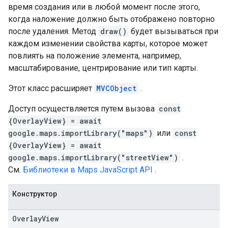
время создания или в любой момент после этого,
когда наложение должно быть отображено повторно
после удаления. Метод
draw()
будет вызываться при
каждом изменении свойства карты, которое может
повлиять на положение элемента, например,
масштабирование, центрирование или тип карты.
Этот класс расширяет
MVCObject
.
Доступ осуществляется путем вызова
const
{OverlayView} = await
google.maps.importLibrary("maps")
или
const
{OverlayView} = await
google.maps.importLibrary("streetView")
.
См.
Библиотеки в Maps JavaScript API
.
Конструктор
Overlay
View